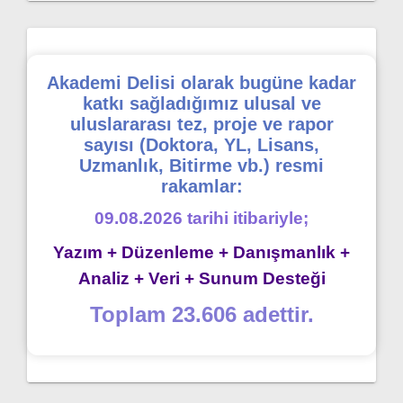
Akademi Delisi olarak bugüne kadar
katkı sağladığımız ulusal ve
uluslararası tez, proje ve rapor
sayısı (Doktora, YL, Lisans,
Uzmanlık, Bitirme vb.) resmi
rakamlar:
09.08.2026 tarihi itibariyle;
Yazım + Düzenleme + Danışmanlık +
Analiz + Veri + Sunum Desteği
Toplam 23.606 adettir.