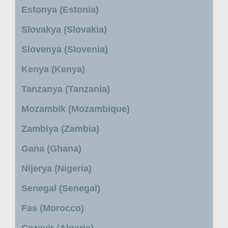
Estonya (Estonia)
Slovakya (Slovakia)
Slovenya (Slovenia)
Kenya (Kenya)
Tanzanya (Tanzania)
Mozambik (Mozambique)
Zambiya (Zambia)
Gana (Ghana)
Nijerya (Nigeria)
Senegal (Senegal)
Fas (Morocco)
Cezayir (Algeria)