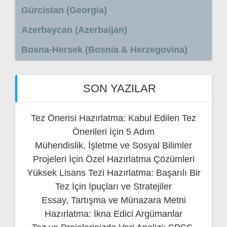
Gürcistan (Georgia)
Azerbaycan (Azerbaijan)
Bosna-Hersek (Bosnia & Herzegovina)
SON YAZILAR
Tez Önerisi Hazırlatma: Kabul Edilen Tez
Önerileri İçin 5 Adım
Mühendislik, İşletme ve Sosyal Bilimler
Projeleri İçin Özel Hazırlatma Çözümleri
Yüksek Lisans Tezi Hazırlatma: Başarılı Bir
Tez İçin İpuçları ve Stratejiler
Essay, Tartışma ve Münazara Metni
Hazırlatma: İkna Edici Argümanlar