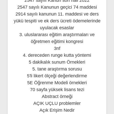
2547 sayılı Kanun son hali 2022
2547 sayılı Kanunun geçici 74 maddesi
2914 sayılı kanunun 11. maddesi ve ders
yükü tespiti ve ek ders ücreti ödemelerinde
uyulacak esaslar
3. uluslararası eğitim araştırmaları ve
öğretmen eğitimi kongresi
3nf
4. dereceden runge kutta yöntemi
5 dakikalık sunum Örnekleri
5. tane araştırma sorusu
5'li likert ölçeği değerlendirme
5E Öğrenme Modeli örnekleri
70 sayfa yüksek lisans tezi
Abstract örneği
AÇIK UÇLU problemler
Açık Erişim Nedir