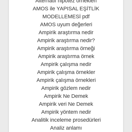
Alternatif hipotez örnekleri
AMOS ile YAPISAL EŞİTLİK
MODELLEMESİ pdf
AMOS uyum değerleri
Ampirik araştırma nedir
Ampirik araştırma nedir?
Ampirik araştırma örneği
Ampirik araştırma örnek
Ampirik çalışma nedir
Ampirik çalışma örnekler
Ampirik çalışma örnekleri
Ampirik gözlem nedir
Ampirik Ne Demek
Ampirik veri Ne Demek
Ampirik yöntem nedir
Analitik inceleme prosedürleri
Analiz anlamı