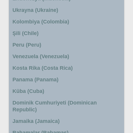
Ukrayna (Ukraine)
Kolombiya (Colombia)
Şili (Chile)
Peru (Peru)
Venezuela (Venezuela)
Kosta Rika (Costa Rica)
Panama (Panama)
Küba (Cuba)
Dominik Cumhuriyeti (Dominican
Republic)
Jamaika (Jamaica)
Bahamalar (Bahamas)