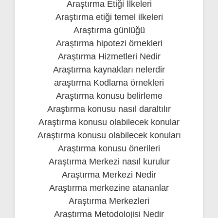
Araştırma Etiği İlkeleri
Araştırma etiği temel ilkeleri
Araştırma günlüğü
Araştırma hipotezi örnekleri
Araştırma Hizmetleri Nedir
Araştırma kaynakları nelerdir
araştırma Kodlama örnekleri
Araştırma konusu belirleme
Araştırma konusu nasıl daraltılır
Araştırma konusu olabilecek konular
Araştırma konusu olabilecek konuları
Araştırma konusu önerileri
Araştırma Merkezi nasıl kurulur
Araştırma Merkezi Nedir
Araştırma merkezine atananlar
Araştırma Merkezleri
Araştırma Metodolojisi Nedir