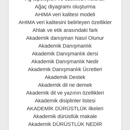
Ağaç diyagramı oluşturma
AHIMA veri kalitesi modeli
AHIMA veri kalitesini belirleyen özellikler
Ahlak ve etik arasındaki fark
Akademik danışman Nasıl Olunur
Akademik Danışmanlık
Akademik Danışmanlık dersi
Akademik Danışmanlık Nedir
Akademik Danışmanlık Ücretleri
Akademik Destek
Akademik dil ne demek
Akademik dil ve yazının özellikleri
Akademik disiplinler listesi
AKADEMİK DÜRÜSTLÜK ilkeleri
Akademik dürüstlük makale
Akademik DÜRÜSTLÜK NEDİR