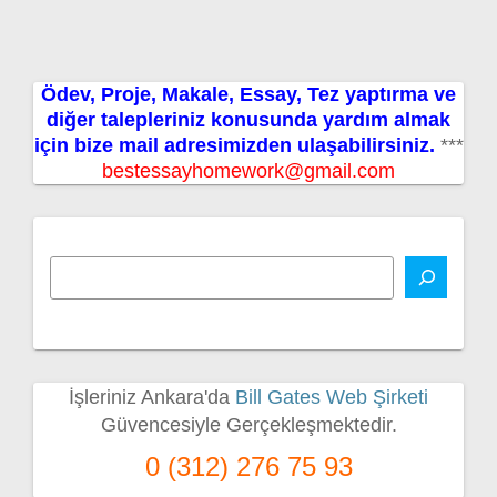
Ödev, Proje, Makale, Essay, Tez yaptırma ve
diğer talepleriniz konusunda yardım almak
için bize mail adresimizden ulaşabilirsiniz.
***
bestessayhomework@gmail.com
İşleriniz Ankara'da
Bill Gates Web Şirketi
Güvencesiyle Gerçekleşmektedir.
0 (312) 276 75 93