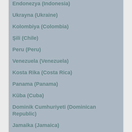
Endonezya (Indonesia)
Ukrayna (Ukraine)
Kolombiya (Colombia)
Şili (Chile)
Peru (Peru)
Venezuela (Venezuela)
Kosta Rika (Costa Rica)
Panama (Panama)
Küba (Cuba)
Dominik Cumhuriyeti (Dominican
Republic)
Jamaika (Jamaica)