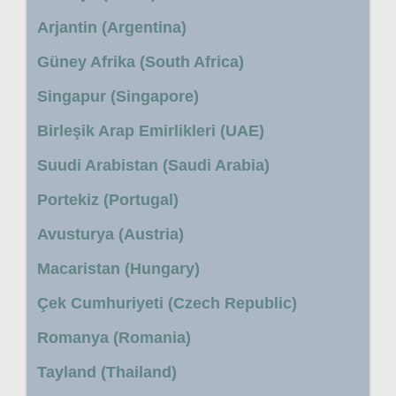
Arjantin (Argentina)
Güney Afrika (South Africa)
Singapur (Singapore)
Birleşik Arap Emirlikleri (UAE)
Suudi Arabistan (Saudi Arabia)
Portekiz (Portugal)
Avusturya (Austria)
Macaristan (Hungary)
Çek Cumhuriyeti (Czech Republic)
Romanya (Romania)
Tayland (Thailand)