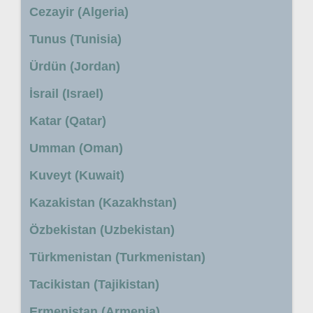
Cezayir (Algeria)
Tunus (Tunisia)
Ürdün (Jordan)
İsrail (Israel)
Katar (Qatar)
Umman (Oman)
Kuveyt (Kuwait)
Kazakistan (Kazakhstan)
Özbekistan (Uzbekistan)
Türkmenistan (Turkmenistan)
Tacikistan (Tajikistan)
Ermenistan (Armenia)