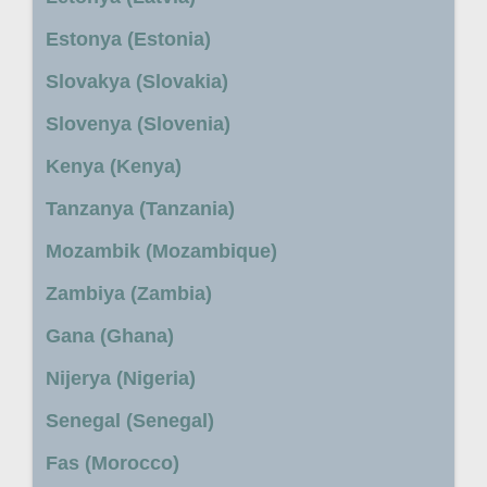
Estonya (Estonia)
Slovakya (Slovakia)
Slovenya (Slovenia)
Kenya (Kenya)
Tanzanya (Tanzania)
Mozambik (Mozambique)
Zambiya (Zambia)
Gana (Ghana)
Nijerya (Nigeria)
Senegal (Senegal)
Fas (Morocco)