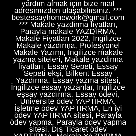
yardım almak için bize mail
adresimizden ulaşabilirsiniz. ***
bestessayhomework@gmail.com
*** Makale yazdirma fiyatları,
Parayla makale YAZDIRMA,
Makale Fiyatları 2022, İngilizce
Makale yazdırma, Profesyonel
Makale Yazımı, İngilizce makale
yazma siteleri, Makale yazdirma
fiyatları, Essay Sepeti, Essay
Sepeti ekşi, Bilkent Essay
Yazdırma, Essay yazma sitesi,
İngilizce essay yazanlar, İngilizce
essay yazdırma, Essay ödevi,
Üniversite ödev YAPTIRMA,
İşletme ödev YAPTIRMA, En iyi
ödev YAPTIRMA sitesi, Parayla
ödev yapma, Parayla ödev yapma
sitesi, Dış Ticaret ödev
YAPTIRMA, Makale YAZDIRMA