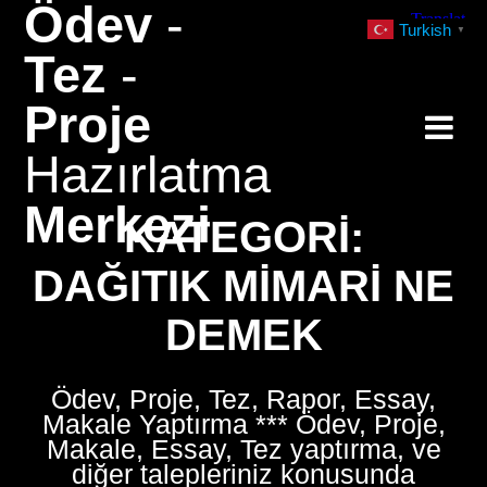
Ödev
-
Skip
Turkish
▼
to
Tez
-
content
Proje
Hazırlatma
Merkezi
KATEGORI:
DAĞITIK MIMARI NE
DEMEK
Ödev, Proje, Tez, Rapor, Essay,
Makale Yaptırma *** Ödev, Proje,
Makale, Essay, Tez yaptırma, ve
diğer talepleriniz konusunda