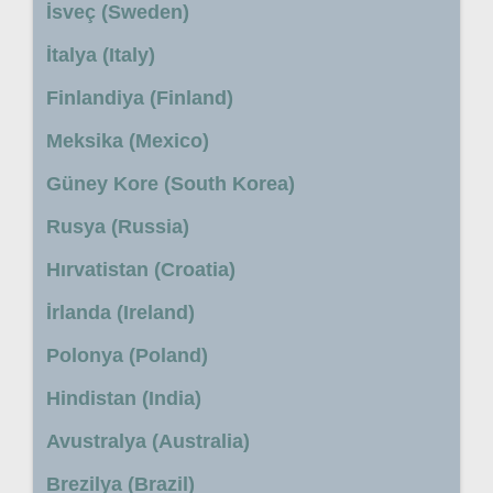
İsveç (Sweden)
İtalya (Italy)
Finlandiya (Finland)
Meksika (Mexico)
Güney Kore (South Korea)
Rusya (Russia)
Hırvatistan (Croatia)
İrlanda (Ireland)
Polonya (Poland)
Hindistan (India)
Avustralya (Australia)
Brezilya (Brazil)