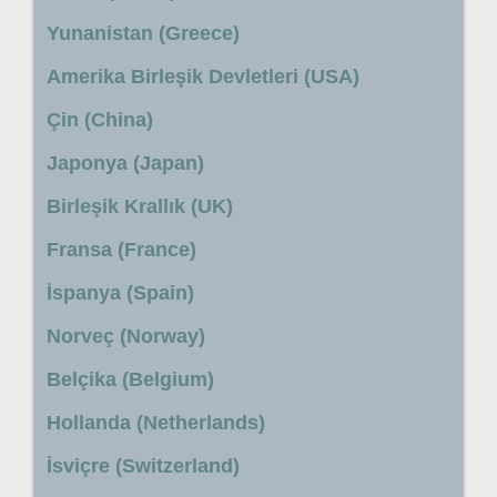
Yunanistan (Greece)
Amerika Birleşik Devletleri (USA)
Çin (China)
Japonya (Japan)
Birleşik Krallık (UK)
Fransa (France)
İspanya (Spain)
Norveç (Norway)
Belçika (Belgium)
Hollanda (Netherlands)
İsviçre (Switzerland)