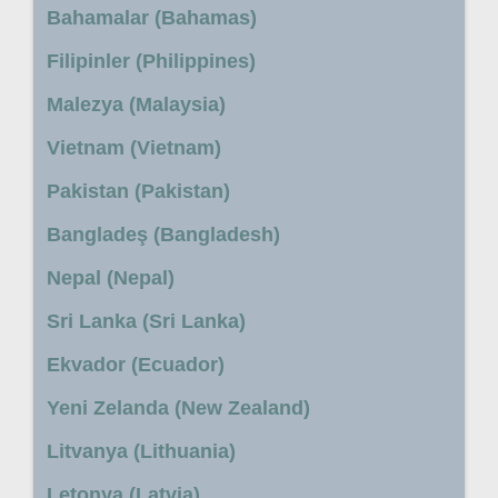
Bahamalar (Bahamas)
Filipinler (Philippines)
Malezya (Malaysia)
Vietnam (Vietnam)
Pakistan (Pakistan)
Bangladeş (Bangladesh)
Nepal (Nepal)
Sri Lanka (Sri Lanka)
Ekvador (Ecuador)
Yeni Zelanda (New Zealand)
Litvanya (Lithuania)
Letonya (Latvia)