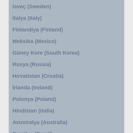
İsveç (Sweden)
İtalya (Italy)
Finlandiya (Finland)
Meksika (Mexico)
Güney Kore (South Korea)
Rusya (Russia)
Hırvatistan (Croatia)
İrlanda (Ireland)
Polonya (Poland)
Hindistan (India)
Avustralya (Australia)