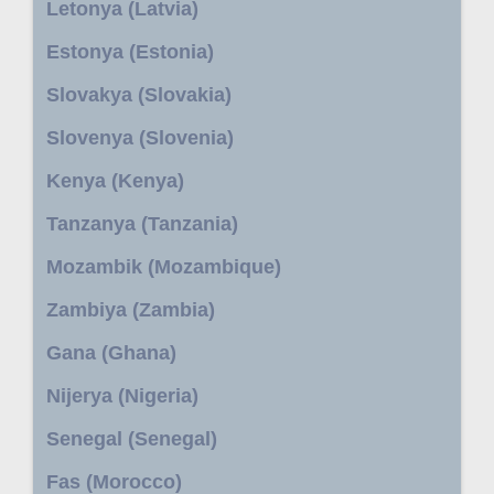
Letonya (Latvia)
Estonya (Estonia)
Slovakya (Slovakia)
Slovenya (Slovenia)
Kenya (Kenya)
Tanzanya (Tanzania)
Mozambik (Mozambique)
Zambiya (Zambia)
Gana (Ghana)
Nijerya (Nigeria)
Senegal (Senegal)
Fas (Morocco)