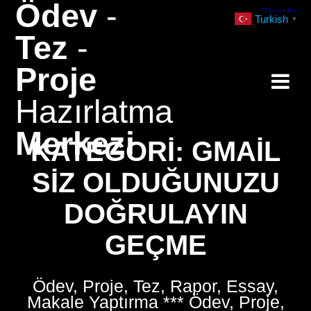
Ödev
-
Skip
Turkish
▼
to
Tez
-
content
Proje
Hazırlatma
Merkezi
KATEGORI:
GMAIL
SIZ OLDUĞUNUZU
DOĞRULAYIN
GEÇME
Ödev, Proje, Tez, Rapor, Essay,
Makale Yaptırma *** Ödev, Proje,