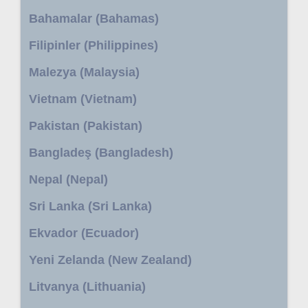
Bahamalar (Bahamas)
Filipinler (Philippines)
Malezya (Malaysia)
Vietnam (Vietnam)
Pakistan (Pakistan)
Bangladeş (Bangladesh)
Nepal (Nepal)
Sri Lanka (Sri Lanka)
Ekvador (Ecuador)
Yeni Zelanda (New Zealand)
Litvanya (Lithuania)