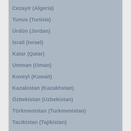
Cezayir (Algeria)
Tunus (Tunisia)
Ürdün (Jordan)
İsrail (Israel)
Katar (Qatar)
Umman (Oman)
Kuveyt (Kuwait)
Kazakistan (Kazakhstan)
Özbekistan (Uzbekistan)
Türkmenistan (Turkmenistan)
Tacikistan (Tajikistan)