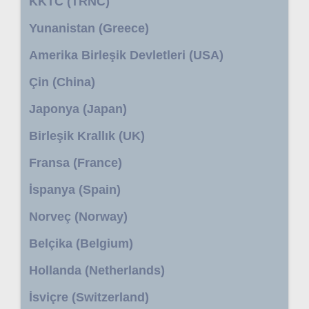
KKTC (TRNC)
Yunanistan (Greece)
Amerika Birleşik Devletleri (USA)
Çin (China)
Japonya (Japan)
Birleşik Krallık (UK)
Fransa (France)
İspanya (Spain)
Norveç (Norway)
Belçika (Belgium)
Hollanda (Netherlands)
İsviçre (Switzerland)