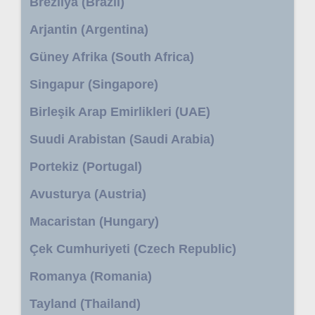
Brezilya (Brazil)
Arjantin (Argentina)
Güney Afrika (South Africa)
Singapur (Singapore)
Birleşik Arap Emirlikleri (UAE)
Suudi Arabistan (Saudi Arabia)
Portekiz (Portugal)
Avusturya (Austria)
Macaristan (Hungary)
Çek Cumhuriyeti (Czech Republic)
Romanya (Romania)
Tayland (Thailand)