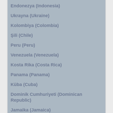
Endonezya (Indonesia)
Ukrayna (Ukraine)
Kolombiya (Colombia)
Şili (Chile)
Peru (Peru)
Venezuela (Venezuela)
Kosta Rika (Costa Rica)
Panama (Panama)
Küba (Cuba)
Dominik Cumhuriyeti (Dominican
Republic)
Jamaika (Jamaica)