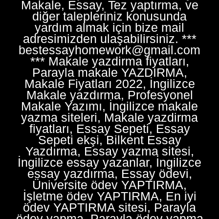
Makale, Essay, Tez yaptırma, ve
diğer talepleriniz konusunda
yardım almak için bize mail
adresimizden ulaşabilirsiniz. ***
bestessayhomework@gmail.com
*** Makale yazdirma fiyatları,
Parayla makale YAZDIRMA,
Makale Fiyatları 2022, İngilizce
Makale yazdırma, Profesyonel
Makale Yazımı, İngilizce makale
yazma siteleri, Makale yazdirma
fiyatları, Essay Sepeti, Essay
Sepeti ekşi, Bilkent Essay
Yazdırma, Essay yazma sitesi,
İngilizce essay yazanlar, İngilizce
essay yazdırma, Essay ödevi,
Üniversite ödev YAPTIRMA,
İşletme ödev YAPTIRMA, En iyi
ödev YAPTIRMA sitesi, Parayla
ödev yapma, Parayla ödev yapma