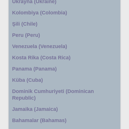
Ukrayna (Ukraine)
Kolombiya (Colombia)
Şili (Chile)
Peru (Peru)
Venezuela (Venezuela)
Kosta Rika (Costa Rica)
Panama (Panama)
Küba (Cuba)
Dominik Cumhuriyeti (Dominican
Republic)
Jamaika (Jamaica)
Bahamalar (Bahamas)