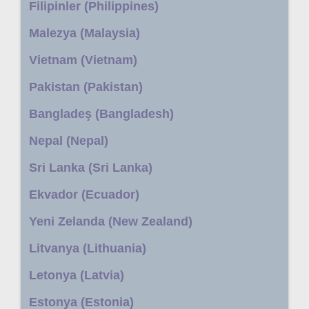
Filipinler (Philippines)
Malezya (Malaysia)
Vietnam (Vietnam)
Pakistan (Pakistan)
Bangladeş (Bangladesh)
Nepal (Nepal)
Sri Lanka (Sri Lanka)
Ekvador (Ecuador)
Yeni Zelanda (New Zealand)
Litvanya (Lithuania)
Letonya (Latvia)
Estonya (Estonia)