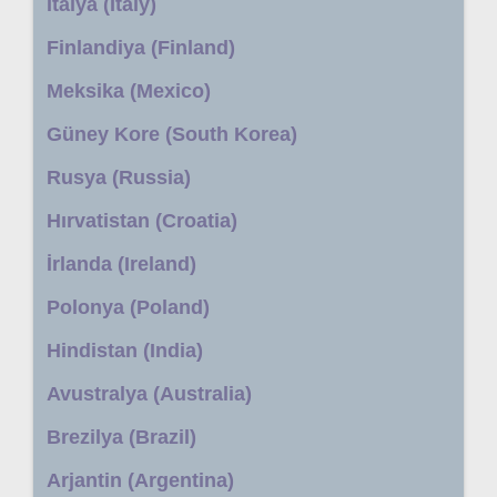
İtalya (Italy)
Finlandiya (Finland)
Meksika (Mexico)
Güney Kore (South Korea)
Rusya (Russia)
Hırvatistan (Croatia)
İrlanda (Ireland)
Polonya (Poland)
Hindistan (India)
Avustralya (Australia)
Brezilya (Brazil)
Arjantin (Argentina)