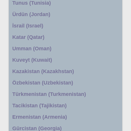
Tunus (Tunisia)
Ürdün (Jordan)
İsrail (Israel)
Katar (Qatar)
Umman (Oman)
Kuveyt (Kuwait)
Kazakistan (Kazakhstan)
Özbekistan (Uzbekistan)
Türkmenistan (Turkmenistan)
Tacikistan (Tajikistan)
Ermenistan (Armenia)
Gürcistan (Georgia)