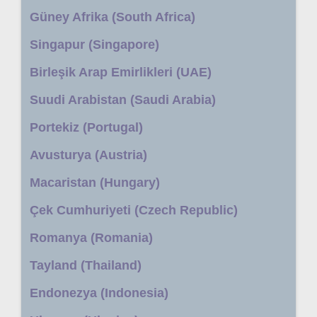
Güney Afrika (South Africa)
Singapur (Singapore)
Birleşik Arap Emirlikleri (UAE)
Suudi Arabistan (Saudi Arabia)
Portekiz (Portugal)
Avusturya (Austria)
Macaristan (Hungary)
Çek Cumhuriyeti (Czech Republic)
Romanya (Romania)
Tayland (Thailand)
Endonezya (Indonesia)