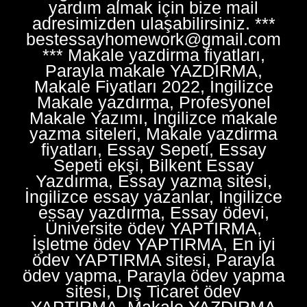
yardım almak için bize mail
adresimizden ulaşabilirsiniz. ***
bestessayhomework@gmail.com
*** Makale yazdirma fiyatları,
Parayla makale YAZDIRMA,
Makale Fiyatları 2022, İngilizce
Makale yazdırma, Profesyonel
Makale Yazımı, İngilizce makale
yazma siteleri, Makale yazdirma
fiyatları, Essay Sepeti, Essay
Sepeti ekşi, Bilkent Essay
Yazdırma, Essay yazma sitesi,
İngilizce essay yazanlar, İngilizce
essay yazdırma, Essay ödevi,
Üniversite ödev YAPTIRMA,
İşletme ödev YAPTIRMA, En iyi
ödev YAPTIRMA sitesi, Parayla
ödev yapma, Parayla ödev yapma
sitesi, Dış Ticaret ödev
YAPTIRMA, Makale YAZDIRMA