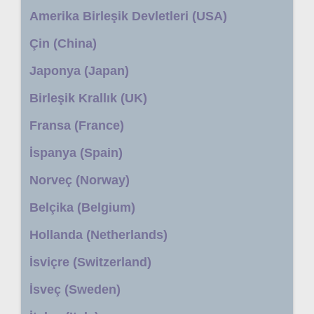
Amerika Birleşik Devletleri (USA)
Çin (China)
Japonya (Japan)
Birleşik Krallık (UK)
Fransa (France)
İspanya (Spain)
Norveç (Norway)
Belçika (Belgium)
Hollanda (Netherlands)
İsviçre (Switzerland)
İsveç (Sweden)