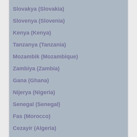
Slovakya (Slovakia)
Slovenya (Slovenia)
Kenya (Kenya)
Tanzanya (Tanzania)
Mozambik (Mozambique)
Zambiya (Zambia)
Gana (Ghana)
Nijerya (Nigeria)
Senegal (Senegal)
Fas (Morocco)
Cezayir (Algeria)