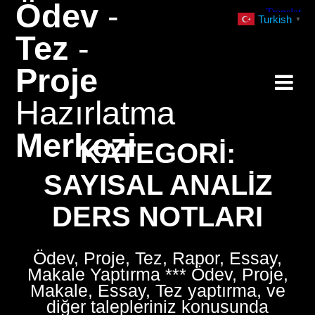
Ödev
-
Skip
Turkish
▼
to
Tez
-
content
Proje
Hazırlatma
Merkezi
KATEGORI:
SAYISAL ANALIZ
DERS NOTLARI
Ödev, Proje, Tez, Rapor, Essay,
Makale Yaptırma *** Ödev, Proje,
Makale, Essay, Tez yaptırma, ve
diğer talepleriniz konusunda