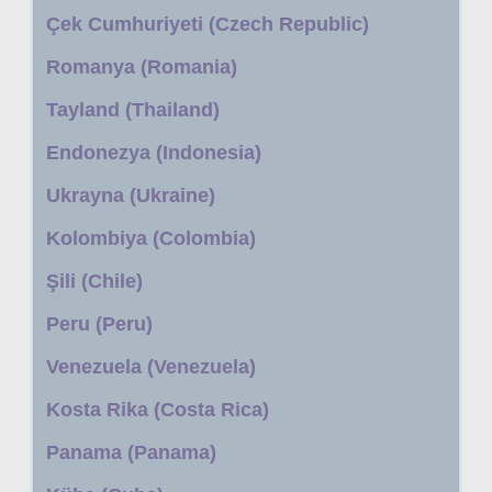
Çek Cumhuriyeti (Czech Republic)
Romanya (Romania)
Tayland (Thailand)
Endonezya (Indonesia)
Ukrayna (Ukraine)
Kolombiya (Colombia)
Şili (Chile)
Peru (Peru)
Venezuela (Venezuela)
Kosta Rika (Costa Rica)
Panama (Panama)