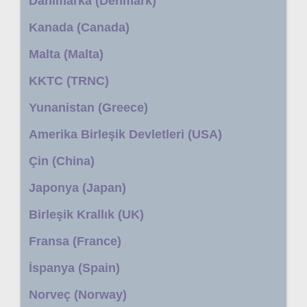
Danimarka (Denmark)
Kanada (Canada)
Malta (Malta)
KKTC (TRNC)
Yunanistan (Greece)
Amerika Birleşik Devletleri (USA)
Çin (China)
Japonya (Japan)
Birleşik Krallık (UK)
Fransa (France)
İspanya (Spain)
Norveç (Norway)