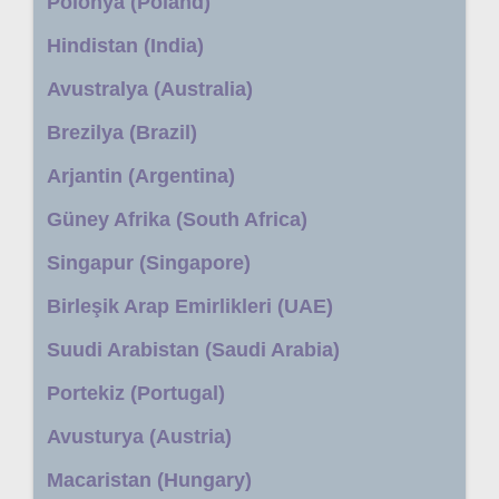
Polonya (Poland)
Hindistan (India)
Avustralya (Australia)
Brezilya (Brazil)
Arjantin (Argentina)
Güney Afrika (South Africa)
Singapur (Singapore)
Birleşik Arap Emirlikleri (UAE)
Suudi Arabistan (Saudi Arabia)
Portekiz (Portugal)
Avusturya (Austria)
Macaristan (Hungary)