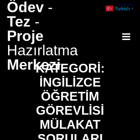
Ödev
-
Skip
Turkish
▼
to
Tez
-
content
Proje
Hazırlatma
Merkezi
KATEGORI:
İNGILIZCE
ÖĞRETIM
GÖREVLISI
MÜLAKAT
SORULARI