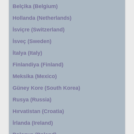
Belçika (Belgium)
Hollanda (Netherlands)
İsviçre (Switzerland)
İsveç (Sweden)
İtalya (Italy)
Finlandiya (Finland)
Meksika (Mexico)
Güney Kore (South Korea)
Rusya (Russia)
Hırvatistan (Croatia)
İrlanda (Ireland)