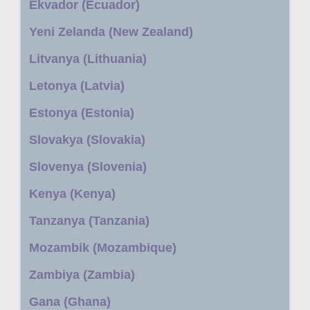
Ekvador (Ecuador)
Yeni Zelanda (New Zealand)
Litvanya (Lithuania)
Letonya (Latvia)
Estonya (Estonia)
Slovakya (Slovakia)
Slovenya (Slovenia)
Kenya (Kenya)
Tanzanya (Tanzania)
Mozambik (Mozambique)
Zambiya (Zambia)
Gana (Ghana)