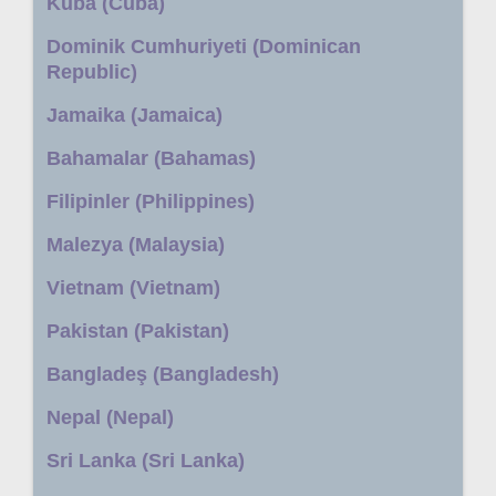
Küba (Cuba)
Dominik Cumhuriyeti (Dominican
Republic)
Jamaika (Jamaica)
Bahamalar (Bahamas)
Filipinler (Philippines)
Malezya (Malaysia)
Vietnam (Vietnam)
Pakistan (Pakistan)
Bangladeş (Bangladesh)
Nepal (Nepal)
Sri Lanka (Sri Lanka)