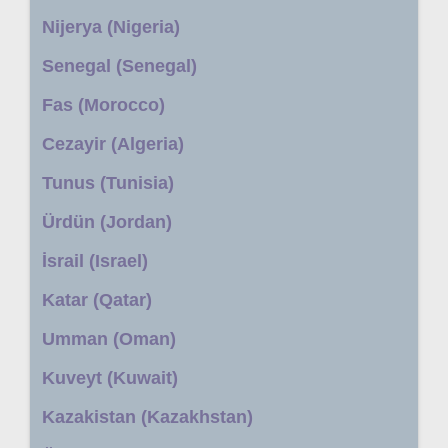
Nijerya (Nigeria)
Senegal (Senegal)
Fas (Morocco)
Cezayir (Algeria)
Tunus (Tunisia)
Ürdün (Jordan)
İsrail (Israel)
Katar (Qatar)
Umman (Oman)
Kuveyt (Kuwait)
Kazakistan (Kazakhstan)