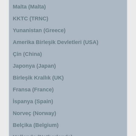
Malta (Malta)
KKTC (TRNC)
Yunanistan (Greece)
Amerika Birleşik Devletleri (USA)
Çin (China)
Japonya (Japan)
Birleşik Krallık (UK)
Fransa (France)
İspanya (Spain)
Norveç (Norway)
Belçika (Belgium)