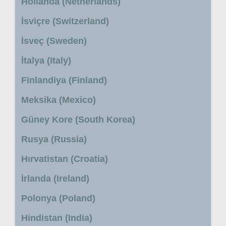
Hollanda (Netherlands)
İsviçre (Switzerland)
İsveç (Sweden)
İtalya (Italy)
Finlandiya (Finland)
Meksika (Mexico)
Güney Kore (South Korea)
Rusya (Russia)
Hırvatistan (Croatia)
İrlanda (Ireland)
Polonya (Poland)
Hindistan (India)