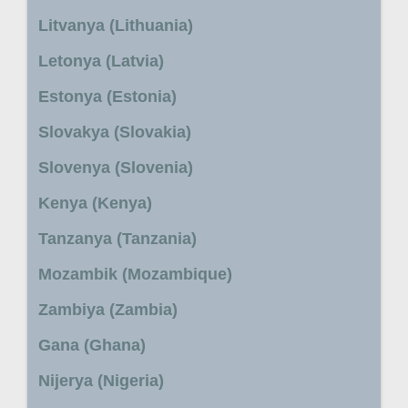
Litvanya (Lithuania)
Letonya (Latvia)
Estonya (Estonia)
Slovakya (Slovakia)
Slovenya (Slovenia)
Kenya (Kenya)
Tanzanya (Tanzania)
Mozambik (Mozambique)
Zambiya (Zambia)
Gana (Ghana)
Nijerya (Nigeria)