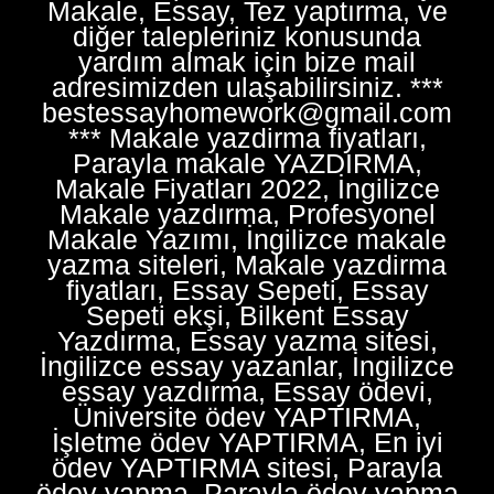
Makale, Essay, Tez yaptırma, ve
diğer talepleriniz konusunda
yardım almak için bize mail
adresimizden ulaşabilirsiniz. ***
bestessayhomework@gmail.com
*** Makale yazdirma fiyatları,
Parayla makale YAZDIRMA,
Makale Fiyatları 2022, İngilizce
Makale yazdırma, Profesyonel
Makale Yazımı, İngilizce makale
yazma siteleri, Makale yazdirma
fiyatları, Essay Sepeti, Essay
Sepeti ekşi, Bilkent Essay
Yazdırma, Essay yazma sitesi,
İngilizce essay yazanlar, İngilizce
essay yazdırma, Essay ödevi,
Üniversite ödev YAPTIRMA,
İşletme ödev YAPTIRMA, En iyi
ödev YAPTIRMA sitesi, Parayla
ödev yapma, Parayla ödev yapma