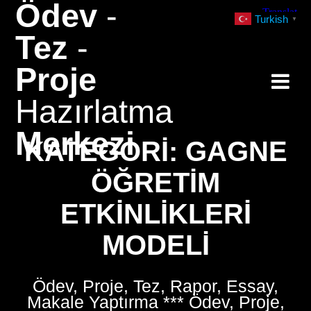
Ödev
-
Skip
Turkish
▼
to
Tez
-
content
Proje
Hazırlatma
Merkezi
KATEGORI:
GAGNE
ÖĞRETIM
ETKINLIKLERI
MODELI
Ödev, Proje, Tez, Rapor, Essay,
Makale Yaptırma *** Ödev, Proje,