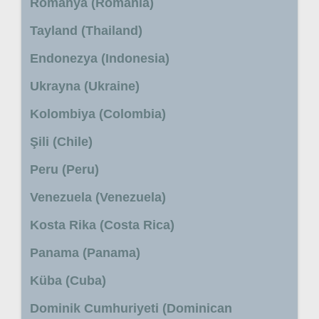
Romanya (Romania)
Tayland (Thailand)
Endonezya (Indonesia)
Ukrayna (Ukraine)
Kolombiya (Colombia)
Şili (Chile)
Peru (Peru)
Venezuela (Venezuela)
Kosta Rika (Costa Rica)
Panama (Panama)
Küba (Cuba)
Dominik Cumhuriyeti (Dominican