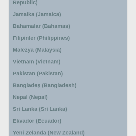
Republic)
Jamaika (Jamaica)
Bahamalar (Bahamas)
Filipinler (Philippines)
Malezya (Malaysia)
Vietnam (Vietnam)
Pakistan (Pakistan)
Bangladeş (Bangladesh)
Nepal (Nepal)
Sri Lanka (Sri Lanka)
Ekvador (Ecuador)
Yeni Zelanda (New Zealand)