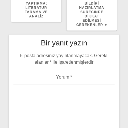
YAPTIRMA:
BILDIRI
LITERATÜR
HAZIRLATMA
TARAMA VE
SÜRECINDE
ANALIZ
DIKKAT
EDILMESI
GEREKENLER
Bir yanıt yazın
E-posta adresiniz yayınlanmayacak.
Gerekli
alanlar
*
ile işaretlenmişlerdir
Yorum
*