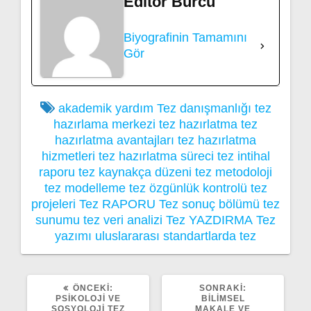
Editör Burcu
Biyografinin Tamamını
Gör
akademik yardım
Tez danışmanlığı
tez
hazırlama merkezi
tez hazırlatma
tez
hazırlatma avantajları
tez hazırlatma
hizmetleri
tez hazırlatma süreci
tez intihal
raporu
tez kaynakça düzeni
tez metodoloji
tez modelleme
tez özgünlük kontrolü
tez
projeleri
Tez RAPORU
Tez sonuç bölümü
tez
sunumu
tez veri analizi
Tez YAZDIRMA
Tez
yazımı
uluslararası standartlarda tez
ÖNCEKI
SONRAKI
ÖNCEKI:
SONRAKI:
YAZI:
YAZI:
PSIKOLOJI VE
BILIMSEL
SOSYOLOJI TEZ
MAKALE VE