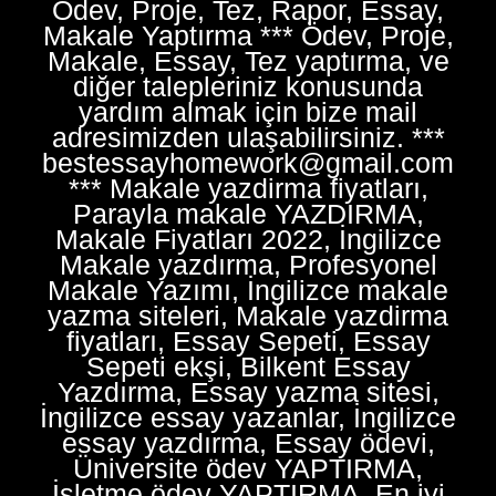
Ödev, Proje, Tez, Rapor, Essay,
Makale Yaptırma *** Ödev, Proje,
Makale, Essay, Tez yaptırma, ve
diğer talepleriniz konusunda
yardım almak için bize mail
adresimizden ulaşabilirsiniz. ***
bestessayhomework@gmail.com
*** Makale yazdirma fiyatları,
Parayla makale YAZDIRMA,
Makale Fiyatları 2022, İngilizce
Makale yazdırma, Profesyonel
Makale Yazımı, İngilizce makale
yazma siteleri, Makale yazdirma
fiyatları, Essay Sepeti, Essay
Sepeti ekşi, Bilkent Essay
Yazdırma, Essay yazma sitesi,
İngilizce essay yazanlar, İngilizce
essay yazdırma, Essay ödevi,
Üniversite ödev YAPTIRMA,
İşletme ödev YAPTIRMA, En iyi