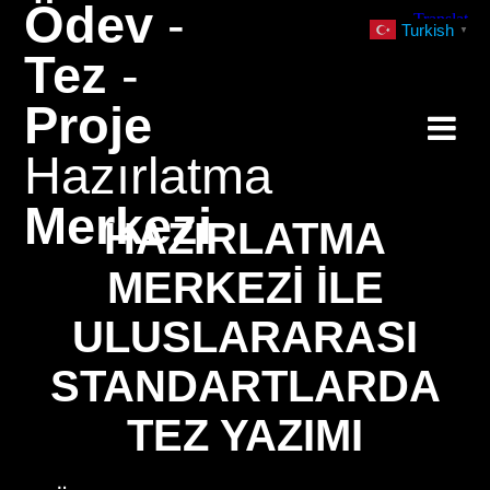
Ödev
-
Skip
Turkish
▼
to
Tez
-
content
Proje
Hazırlatma
Merkezi
HAZIRLATMA
MERKEZI ILE
ULUSLARARASI
STANDARTLARDA
TEZ YAZIMI