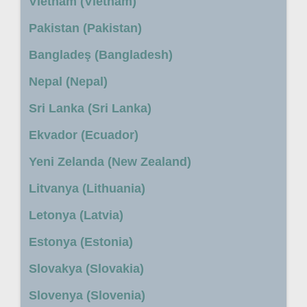
Vietnam (Vietnam)
Pakistan (Pakistan)
Bangladeş (Bangladesh)
Nepal (Nepal)
Sri Lanka (Sri Lanka)
Ekvador (Ecuador)
Yeni Zelanda (New Zealand)
Litvanya (Lithuania)
Letonya (Latvia)
Estonya (Estonia)
Slovakya (Slovakia)
Slovenya (Slovenia)