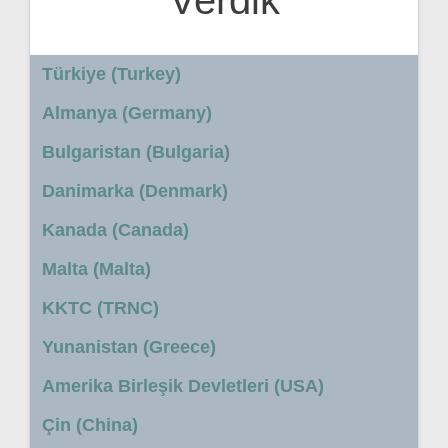
Verdik
Türkiye (Turkey)
Almanya (Germany)
Bulgaristan (Bulgaria)
Danimarka (Denmark)
Kanada (Canada)
Malta (Malta)
KKTC (TRNC)
Yunanistan (Greece)
Amerika Birleşik Devletleri (USA)
Çin (China)