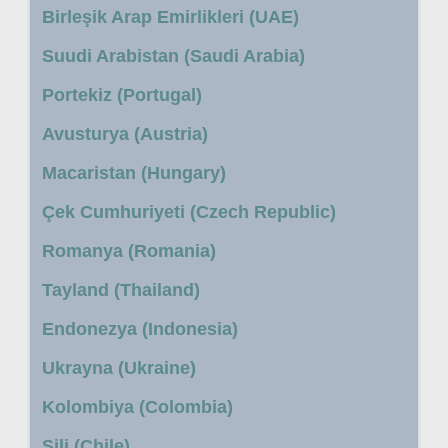
Birleşik Arap Emirlikleri (UAE)
Suudi Arabistan (Saudi Arabia)
Portekiz (Portugal)
Avusturya (Austria)
Macaristan (Hungary)
Çek Cumhuriyeti (Czech Republic)
Romanya (Romania)
Tayland (Thailand)
Endonezya (Indonesia)
Ukrayna (Ukraine)
Kolombiya (Colombia)
Şili (Chile)