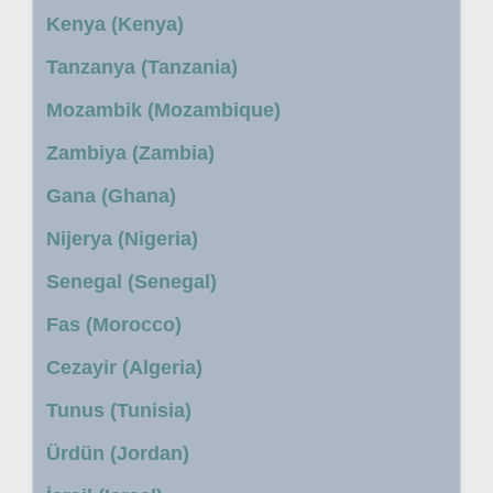
Kenya (Kenya)
Tanzanya (Tanzania)
Mozambik (Mozambique)
Zambiya (Zambia)
Gana (Ghana)
Nijerya (Nigeria)
Senegal (Senegal)
Fas (Morocco)
Cezayir (Algeria)
Tunus (Tunisia)
Ürdün (Jordan)