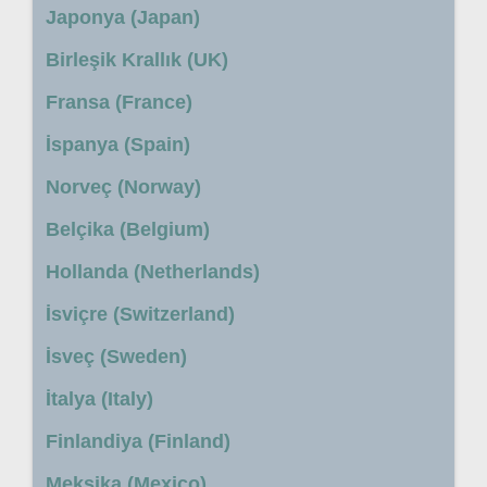
Japonya (Japan)
Birleşik Krallık (UK)
Fransa (France)
İspanya (Spain)
Norveç (Norway)
Belçika (Belgium)
Hollanda (Netherlands)
İsviçre (Switzerland)
İsveç (Sweden)
İtalya (Italy)
Finlandiya (Finland)
Meksika (Mexico)