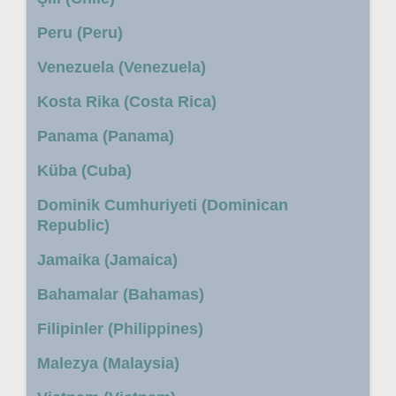
Peru (Peru)
Venezuela (Venezuela)
Kosta Rika (Costa Rica)
Panama (Panama)
Küba (Cuba)
Dominik Cumhuriyeti (Dominican
Republic)
Jamaika (Jamaica)
Bahamalar (Bahamas)
Filipinler (Philippines)
Malezya (Malaysia)