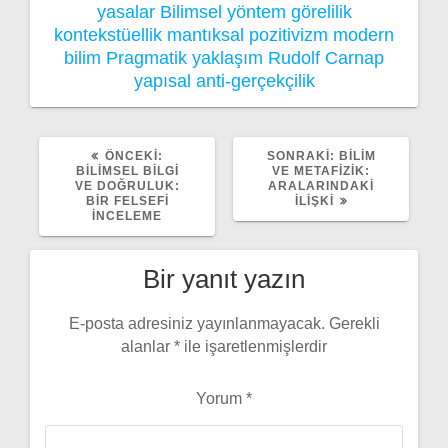
yasalar
Bilimsel yöntem
görelilik
kontekstüellik
mantıksal pozitivizm
modern
bilim
Pragmatik yaklaşım
Rudolf Carnap
yapısal anti-gerçekçilik
ÖNCEKI
SONRAKI
ÖNCEKI:
SONRAKI:
BILIM
YAZI:
YAZI:
BILIMSEL BILGI
VE METAFIZIK:
VE DOĞRULUK:
ARALARINDAKI
BIR FELSEFI
İLIŞKI
İNCELEME
Bir yanıt yazın
E-posta adresiniz yayınlanmayacak.
Gerekli
alanlar
*
ile işaretlenmişlerdir
Yorum
*