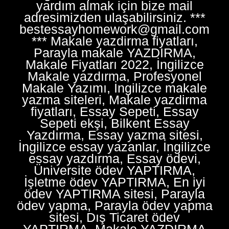
yardım almak için bize mail
adresimizden ulaşabilirsiniz. ***
bestessayhomework@gmail.com
*** Makale yazdirma fiyatları,
Parayla makale YAZDIRMA,
Makale Fiyatları 2022, İngilizce
Makale yazdırma, Profesyonel
Makale Yazımı, İngilizce makale
yazma siteleri, Makale yazdirma
fiyatları, Essay Sepeti, Essay
Sepeti ekşi, Bilkent Essay
Yazdırma, Essay yazma sitesi,
İngilizce essay yazanlar, İngilizce
essay yazdırma, Essay ödevi,
Üniversite ödev YAPTIRMA,
İşletme ödev YAPTIRMA, En iyi
ödev YAPTIRMA sitesi, Parayla
ödev yapma, Parayla ödev yapma
sitesi, Dış Ticaret ödev
YAPTIRMA, Makale YAZDIRMA