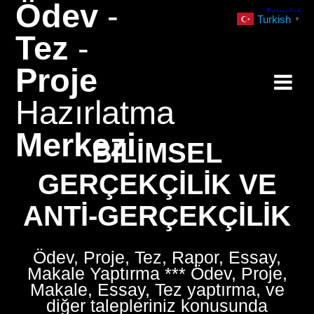
Ödev
-
Skip
Turkish
▼
to
Tez
-
content
Proje
Hazırlatma
Merkezi
BILIMSEL
GERÇEKÇILIK VE
ANTI-GERÇEKÇILIK
Ödev, Proje, Tez, Rapor, Essay,
Makale Yaptırma *** Ödev, Proje,
Makale, Essay, Tez yaptırma, ve
diğer talepleriniz konusunda