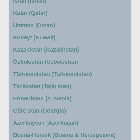
İsrail (Israel)
Katar (Qatar)
Umman (Oman)
Kuveyt (Kuwait)
Kazakistan (Kazakhstan)
Özbekistan (Uzbekistan)
Türkmenistan (Turkmenistan)
Tacikistan (Tajikistan)
Ermenistan (Armenia)
Gürcistan (Georgia)
Azerbaycan (Azerbaijan)
Bosna-Hersek (Bosnia & Herzegovina)