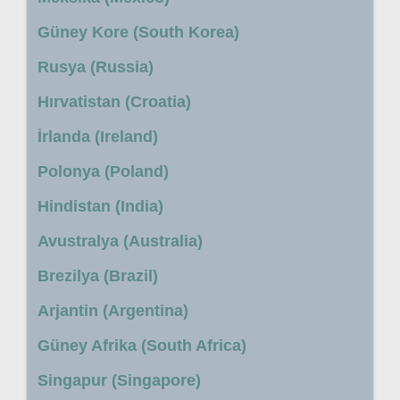
Güney Kore (South Korea)
Rusya (Russia)
Hırvatistan (Croatia)
İrlanda (Ireland)
Polonya (Poland)
Hindistan (India)
Avustralya (Australia)
Brezilya (Brazil)
Arjantin (Argentina)
Güney Afrika (South Africa)
Singapur (Singapore)