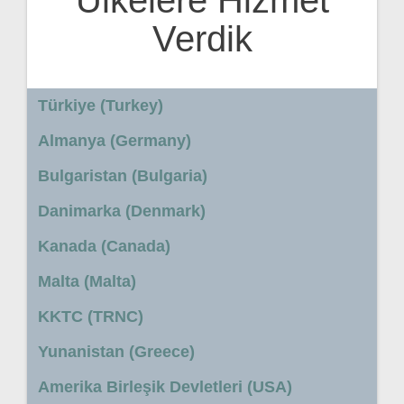
Ülkelere Hizmet
Verdik
Türkiye (Turkey)
Almanya (Germany)
Bulgaristan (Bulgaria)
Danimarka (Denmark)
Kanada (Canada)
Malta (Malta)
KKTC (TRNC)
Yunanistan (Greece)
Amerika Birleşik Devletleri (USA)