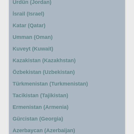
Ürdün (Jordan)
İsrail (Israel)
Katar (Qatar)
Umman (Oman)
Kuveyt (Kuwait)
Kazakistan (Kazakhstan)
Özbekistan (Uzbekistan)
Türkmenistan (Turkmenistan)
Tacikistan (Tajikistan)
Ermenistan (Armenia)
Gürcistan (Georgia)
Azerbaycan (Azerbaijan)