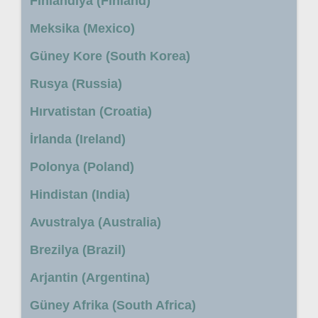
Finlandiya (Finland)
Meksika (Mexico)
Güney Kore (South Korea)
Rusya (Russia)
Hırvatistan (Croatia)
İrlanda (Ireland)
Polonya (Poland)
Hindistan (India)
Avustralya (Australia)
Brezilya (Brazil)
Arjantin (Argentina)
Güney Afrika (South Africa)