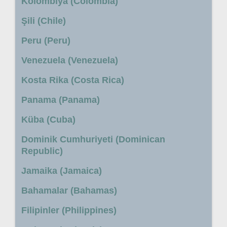
Kolombiya (Colombia)
Şili (Chile)
Peru (Peru)
Venezuela (Venezuela)
Kosta Rika (Costa Rica)
Panama (Panama)
Küba (Cuba)
Dominik Cumhuriyeti (Dominican
Republic)
Jamaika (Jamaica)
Bahamalar (Bahamas)
Filipinler (Philippines)