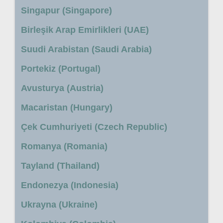
Singapur (Singapore)
Birleşik Arap Emirlikleri (UAE)
Suudi Arabistan (Saudi Arabia)
Portekiz (Portugal)
Avusturya (Austria)
Macaristan (Hungary)
Çek Cumhuriyeti (Czech Republic)
Romanya (Romania)
Tayland (Thailand)
Endonezya (Indonesia)
Ukrayna (Ukraine)