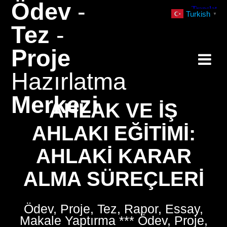
Ödev
-
Skip
Turkish
▼
to
Tez
-
content
Proje
Hazırlatma
Merkezi
AHLAK VE İŞ
AHLAKI EĞITIMI:
AHLAKI KARAR
ALMA SÜREÇLERI
Ödev, Proje, Tez, Rapor, Essay,
Makale Yaptırma *** Ödev, Proje,