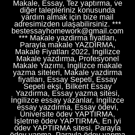
Makale, Essay, Tez yaptırma, ve
diğer talepleriniz konusunda
yardım almak için bize mail
adresimizden ulaşabilirsiniz. ***
bestessayhomework@gmail.com
*** Makale yazdirma fiyatları,
Parayla makale YAZDIRMA,
Makale Fiyatları 2022, İngilizce
Makale yazdırma, Profesyonel
Makale Yazımı, İngilizce makale
yazma siteleri, Makale yazdirma
fiyatları, Essay Sepeti, Essay
Sepeti ekşi, Bilkent Essay
Yazdırma, Essay yazma sitesi,
İngilizce essay yazanlar, İngilizce
essay yazdırma, Essay ödevi,
Üniversite ödev YAPTIRMA,
İşletme ödev YAPTIRMA, En iyi
ödev YAPTIRMA sitesi, Parayla
ödev yapma, Parayla ödev yapma