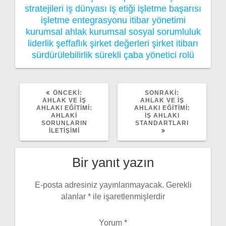
stratejileri
iş dünyası
iş etiği
işletme başarısı
işletme entegrasyonu
itibar yönetimi
kurumsal ahlak
kurumsal sosyal sorumluluk
liderlik
şeffaflık
şirket değerleri
şirket itibarı
sürdürülebilirlik
sürekli çaba
yönetici rolü
ÖNCEKI
SONRAKI
ÖNCEKI:
SONRAKI:
YAZI:
YAZI:
AHLAK VE İŞ
AHLAK VE İŞ
AHLAKI EĞITIMI:
AHLAKI EĞITIMI:
AHLAKI
İŞ AHLAKI
SORUNLARIN
STANDARTLARI
İLETIŞIMI
Bir yanıt yazın
E-posta adresiniz yayınlanmayacak.
Gerekli
alanlar
*
ile işaretlenmişlerdir
Yorum
*