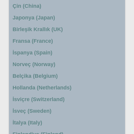
Çin (China)
Japonya (Japan)
Birleşik Krallık (UK)
Fransa (France)
İspanya (Spain)
Norveç (Norway)
Belçika (Belgium)
Hollanda (Netherlands)
İsviçre (Switzerland)
İsveç (Sweden)
İtalya (Italy)