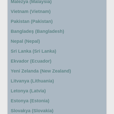
Malezya (Malaysia)
Vietnam (Vietnam)
Pakistan (Pakistan)
Bangladeş (Bangladesh)
Nepal (Nepal)
Sri Lanka (Sri Lanka)
Ekvador (Ecuador)
Yeni Zelanda (New Zealand)
Litvanya (Lithuania)
Letonya (Latvia)
Estonya (Estonia)
Slovakya (Slovakia)