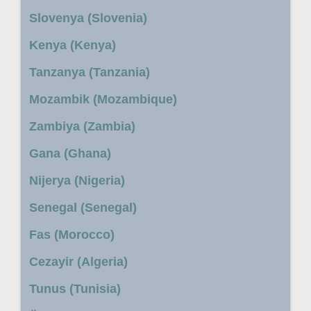
Slovenya (Slovenia)
Kenya (Kenya)
Tanzanya (Tanzania)
Mozambik (Mozambique)
Zambiya (Zambia)
Gana (Ghana)
Nijerya (Nigeria)
Senegal (Senegal)
Fas (Morocco)
Cezayir (Algeria)
Tunus (Tunisia)