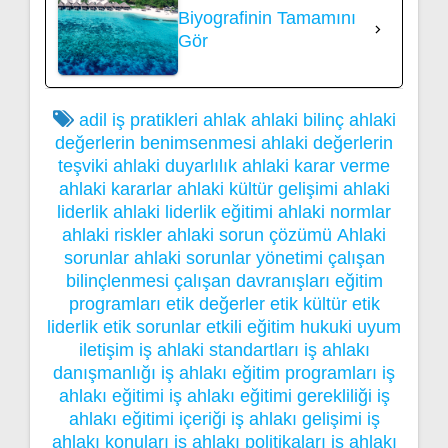
Biyografinin Tamamını
Gör
adil iş pratikleri
ahlak
ahlaki bilinç
ahlaki
değerlerin benimsenmesi
ahlaki değerlerin
teşviki
ahlaki duyarlılık
ahlaki karar verme
ahlaki kararlar
ahlaki kültür gelişimi
ahlaki
liderlik
ahlaki liderlik eğitimi
ahlaki normlar
ahlaki riskler
ahlaki sorun çözümü
Ahlaki
sorunlar
ahlaki sorunlar yönetimi
çalışan
bilinçlenmesi
çalışan davranışları
eğitim
programları
etik değerler
etik kültür
etik
liderlik
etik sorunlar
etkili eğitim
hukuki uyum
iletişim
iş ahlaki standartları
iş ahlakı
danışmanlığı
iş ahlakı eğitim programları
iş
ahlakı eğitimi
iş ahlakı eğitimi gerekliliği
iş
ahlakı eğitimi içeriği
iş ahlakı gelişimi
iş
ahlakı konuları
iş ahlakı politikaları
iş ahlakı