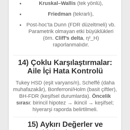
Kruskal–Wallis
(tek yönlü),
Friedman
(tekrarlı),
Post-hoc’ta Dunn (FDR düzeltmeli) vb.
Parametrik olmayan etki büyüklükleri
(örn.
Cliff’s delta
, η²_H)
raporlanmalıdır.
14) Çoklu Karşılaştırmalar:
Aile İçi Hata Kontrolü
Tukey HSD (eşit varyans/n), Scheffé (daha
muhafazakâr), Bonferroni/Holm (basit çiftler),
BH-FDR (keşifsel durumlarda).
Öncelik
sırası
: birincil hipotez → ikincil → keşifsel;
hiyerarşi raporda belirtilmeli.
15) Aykırı Değerler ve