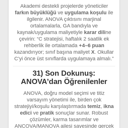
Akademi destekli projelerde yöneticiler
farkın büyüklüğü
ve
uygulama koşulu
ile
ilgilenir. ANOVA çıktısını marjinal
ortalamalarla, GA bandıyla ve
kaynak/uygulama maliyetiyle
karar dili
ne
çevirin: “C stratejisi, haftalık 2 saatlik ek
rehberlik ile ortalamada
+4–6 puan
kazandırıyor; sınıf başına maliyet
X
. Okullar
C’yi önce üst sınıflarda uygulamaya almalı.”
31) Son Dokunuş:
ANOVA’dan Öğrenilenler
ANOVA, doğru model seçimi ve titiz
varsayım yönetimi ile, birden çok
stratejiyi/koşulu karşılaştırmada
temiz
,
ikna
edici
ve
pratik
sonuçlar sunar. Robust
çözümler, karma tasarımlar ve
ANCOVA/MANOVA ailesi sayesinde gerçek