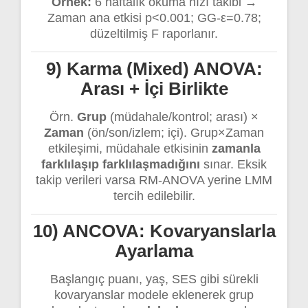
Örnek:
6 haftalık okuma hızı takibi →
Zaman ana etkisi p<0.001; GG-ε=0.78;
düzeltilmiş F raporlanır.
9) Karma (Mixed) ANOVA:
Arası + İçi Birlikte
Örn.
Grup
(müdahale/kontrol; arası) ×
Zaman
(ön/son/izlem; içi). Grup×Zaman
etkileşimi, müdahale etkisinin
zamanla
farklılaşıp farklılaşmadığını
sınar. Eksik
takip verileri varsa RM-ANOVA yerine LMM
tercih edilebilir.
10) ANCOVA: Kovaryanslarla
Ayarlama
Başlangıç puanı, yaş, SES gibi sürekli
kovaryanslar modele eklenerek grup