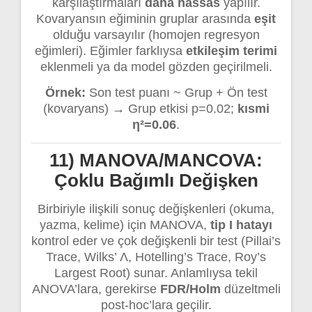
karşılaştırmaları
daha hassas
yapılır.
Kovaryansın eğiminin gruplar arasında
eşit
olduğu varsayılır (homojen regresyon
eğimleri). Eğimler farklıysa
etkileşim terimi
eklenmeli ya da model gözden geçirilmeli.
Örnek:
Son test puanı ~ Grup + Ön test
(kovaryans) → Grup etkisi p=0.02;
kısmi
η²=0.06
.
11) MANOVA/MANCOVA:
Çoklu Bağımlı Değişken
Birbiriyle ilişkili sonuç değişkenleri (okuma,
yazma, kelime) için MANOVA,
tip I hatayı
kontrol eder ve çok değişkenli bir test (Pillai’s
Trace, Wilks’ Λ, Hotelling’s Trace, Roy’s
Largest Root) sunar. Anlamlıysa tekil
ANOVA’lara, gerekirse
FDR/Holm
düzeltmeli
post-hoc’lara geçilir.