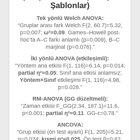
Şablonlar)
Tek yönlü Welch ANOVA:
“Gruplar arası fark Welch F(2, 60.7)=5.32,
p=0.007;
ω²=0.09
. Games–Howell post-
hoc’ta A–C farkı anlamlı (p=0.009), B–C
marjinal (p=0.076).”
İki yönlü ANOVA (etkileşimli):
“Yöntem ana etkisi F(1, 116)=6.14, p=0.014,
partial η²=0.05
; Sınıf ana etkisi anlamsız;
Yöntem×Sınıf
etkileşimi F(1, 116)=4.98,
p=0.028.”
RM-ANOVA (GG düzeltmeli):
“Zaman etkisi F_GG(2.34, 187.1)=11.6,
p<0.001;
partial η²=0.11
. GG-ε=0.78.”
ANCOVA:
“Grup etkisi (ön test ayarlı) F(1, 205)=5.21,
p=0.024;
kısmi η²=0.025
. Ön test β=0.62,