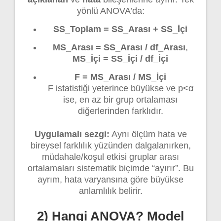
yönlü ANOVA’da:
SS_Toplam = SS_Arası + SS_İçi
MS_Arası = SS_Arası / df_Arası
,
MS_İçi = SS_İçi / df_İçi
F = MS_Arası / MS_İçi
F istatistiği yeterince büyükse ve p<α
ise, en az bir grup ortalaması
diğerlerinden farklıdır.
Uygulamalı sezgi:
Aynı ölçüm hata ve
bireysel farklılık yüzünden dalgalanırken,
müdahale/koşul etkisi gruplar arası
ortalamaları sistematik biçimde “ayırır”. Bu
ayrım, hata varyansına göre büyükse
anlamlılık belirir.
2) Hangi ANOVA? Model