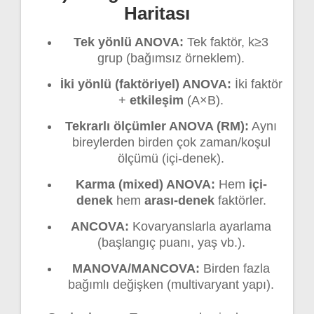
Haritası
Tek yönlü ANOVA:
Tek faktör, k≥3
grup (bağımsız örneklem).
İki yönlü (faktöriyel) ANOVA:
İki faktör
+
etkileşim
(A×B).
Tekrarlı ölçümler ANOVA (RM):
Aynı
bireylerden birden çok zaman/koşul
ölçümü (içi-denek).
Karma (mixed) ANOVA:
Hem
içi-
denek
hem
arası-denek
faktörler.
ANCOVA:
Kovaryanslarla ayarlama
(başlangıç puanı, yaş vb.).
MANOVA/MANCOVA:
Birden fazla
bağımlı değişken (multivaryant yapı).