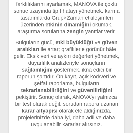
farklılıklarını ayarlamak, MANOVA ile çoklu
sonuç uzayında tip I hatayı yönetmek, karma
tasarımlarda Grup×Zaman etkileşimleri
üzerinden
etkinin dinamiğini
okumak,
araştırma sorularına
zengin
yanıtlar verir.
Bulguların gücü,
etki büyüklüğü
ve
güven
aralıkları
ile artar; grafiklerle görünür hâle
gelir. Eksik veri ve aykırı değerleri yönetmek,
duyarlılık analizleriyle sonuçların
sağlamlığını
göstermek, ikna edici bir
raporun şartıdır. Ön kayıt, açık kod/veri ve
şeffaf raporlama, bulguların
tekrarlanabilirliğini
ve
güvenilirliğini
pekiştirir. Sonuç olarak, ANOVA’yı yalnızca
bir test olarak değil; sorudan rapora uzanan
karar altyapısı
olarak ele aldığınızda,
projelerinizde daha iyi, daha adil ve daha
uygulanabilir kararlar alırsınız.