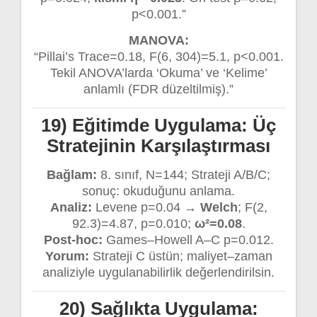
p<0.001.”
MANOVA:
“Pillai’s Trace=0.18, F(6, 304)=5.1, p<0.001.
Tekil ANOVA’larda ‘Okuma’ ve ‘Kelime’
anlamlı (FDR düzeltilmiş).”
19) Eğitimde Uygulama: Üç
Stratejinin Karşılaştırması
Bağlam:
8. sınıf, N=144; Strateji A/B/C;
sonuç: okuduğunu anlama.
Analiz:
Levene p=0.04 →
Welch
; F(2,
92.3)=4.87, p=0.010;
ω²=0.08
.
Post-hoc:
Games–Howell A–C p=0.012.
Yorum:
Strateji C üstün; maliyet–zaman
analiziyle uygulanabilirlik değerlendirilsin.
20) Sağlıkta Uygulama: