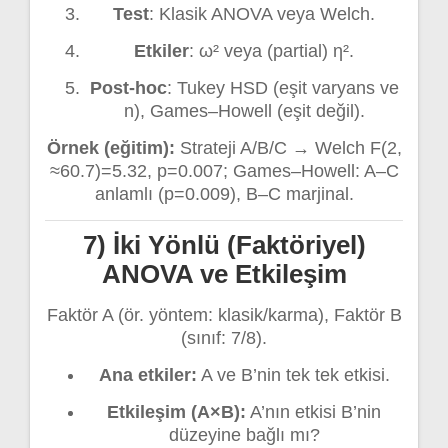
Test
: Klasik ANOVA veya Welch.
Etkiler
: ω² veya (partial) η².
Post-hoc
: Tukey HSD (eşit varyans ve
n), Games–Howell (eşit değil).
Örnek (eğitim):
Strateji A/B/C → Welch F(2,
≈60.7)=5.32, p=0.007; Games–Howell: A–C
anlamlı (p=0.009), B–C marjinal.
7) İki Yönlü (Faktöriyel)
ANOVA ve Etkileşim
Faktör A (ör. yöntem: klasik/karma), Faktör B
(sınıf: 7/8).
Ana etkiler:
A ve B’nin tek tek etkisi.
Etkileşim (A×B):
A’nın etkisi B’nin
düzeyine bağlı mı?