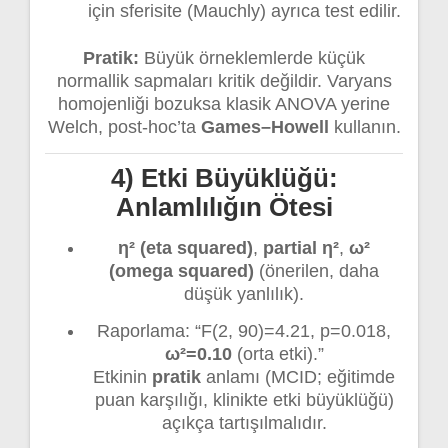
için sferisite (Mauchly) ayrıca test edilir.
Pratik:
Büyük örneklemlerde küçük
normallik sapmaları kritik değildir. Varyans
homojenliği bozuksa klasik ANOVA yerine
Welch, post-hoc’ta
Games–Howell
kullanın.
4) Etki Büyüklüğü:
Anlamlılığın Ötesi
η² (eta squared)
,
partial η²
,
ω²
(omega squared)
(önerilen, daha
düşük yanlılık).
Raporlama: “F(2, 90)=4.21, p=0.018,
ω²=0.10
(orta etki).”
Etkinin
pratik
anlamı (MCID; eğitimde
puan karşılığı, klinikte etki büyüklüğü)
açıkça tartışılmalıdır.