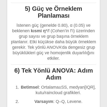
5) Güç ve Örneklem
Planlaması
İstenen güç (genelde 0.80), α (0.05) ve
beklenen
kısmi η²
/f (Cohen’in f’i) üzerinden
grup sayısı ve grup başına örneklem
planlanır. Etki küçükse daha büyük örneklem
gerekir. Tek yönlü ANOVA’da dengesiz grup
büyüklükleri güç ve homojenlik duyarlılığını
etkiler.
6) Tek Yönlü ANOVA: Adım
Adım
Betimsel
: Ortalama±SS, medyan[IQR],
kutu/raincloud grafikleri.
Varsayım
: Q–Q, Levene.