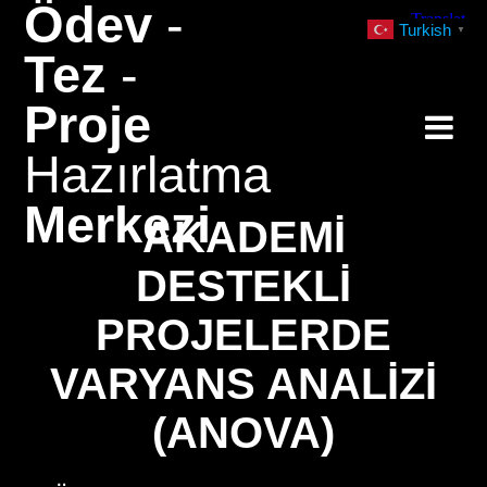
Ödev
-
Skip
Turkish
▼
to
Tez
-
content
Proje
Hazırlatma
Merkezi
AKADEMI
DESTEKLI
PROJELERDE
VARYANS ANALIZI
(ANOVA)