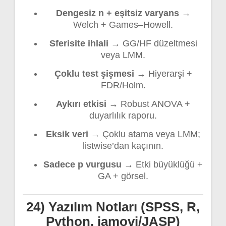
Dengesiz n + eşitsiz varyans
→
Welch + Games–Howell.
Sferisite ihlali
→ GG/HF düzeltmesi
veya LMM.
Çoklu test şişmesi
→ Hiyerarşi +
FDR/Holm.
Aykırı etkisi
→ Robust ANOVA +
duyarlılık raporu.
Eksik veri
→ Çoklu atama veya LMM;
listwise’dan kaçının.
Sadece p vurgusu
→ Etki büyüklüğü +
GA + görsel.
24) Yazılım Notları (SPSS, R,
Python, jamovi/JASP)