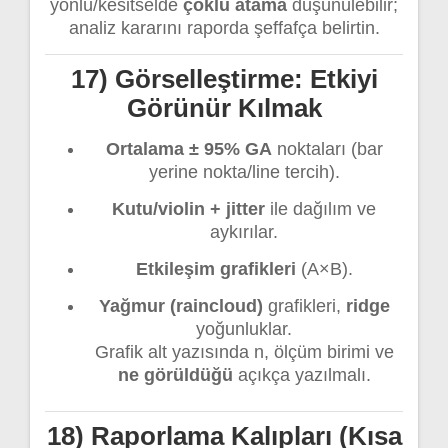
yönlü/kesitselde
çoklu atama
düşünülebilir;
analiz kararını raporda şeffafça belirtin.
17) Görselleştirme: Etkiyi
Görünür Kılmak
Ortalama ± 95% GA
noktaları (bar
yerine nokta/line tercih).
Kutu/violin + jitter
ile dağılım ve
aykırılar.
Etkileşim grafikleri
(A×B).
Yağmur (raincloud)
grafikleri,
ridge
yoğunluklar.
Grafik alt yazısında n, ölçüm birimi ve
ne görüldüğü
açıkça yazılmalı.
18) Raporlama Kalıpları (Kısa