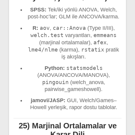
SPSS:
Tek/iki yönlü ANOVA, Welch,
post-hoc’lar; GLM ile ANCOVA/karma.
aov
car::Anova
R:
,
(Type II/III),
welch.test
emmeans
varyantları,
afex
(marjinal ortalamalar),
,
lme4/nlme
rstatix
(karma),
pratik
iş akışları.
statsmodels
Python:
(ANOVA/ANCOVA/MANOVA),
pingouin
(welch_anova,
pairwise_gameshowell).
jamovi/JASP:
GUI, Welch/Games–
Howell yerleşik, rapor dostu tablolar.
25) Marjinal Ortalamalar ve
Karar Dili