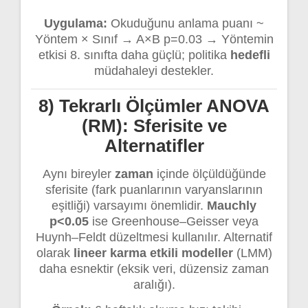
Uygulama:
Okuduğunu anlama puanı ~
Yöntem × Sınıf → A×B p=0.03 → Yöntemin
etkisi 8. sınıfta daha güçlü; politika
hedefli
müdahaleyi destekler.
8) Tekrarlı Ölçümler ANOVA
(RM): Sferisite ve
Alternatifler
Aynı bireyler
zaman
içinde ölçüldüğünde
sferisite (fark puanlarının varyanslarının
eşitliği) varsayımı önemlidir.
Mauchly
p<0.05
ise Greenhouse–Geisser veya
Huynh–Feldt düzeltmesi kullanılır. Alternatif
olarak
lineer karma etkili modeller
(LMM)
daha esnektir (eksik veri, düzensiz zaman
aralığı).