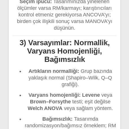
Seçim ipucu:
Tasarımınızda yinelenen
ölçümler varsa RM/karmayı; karıştırıcıları
kontrol etmeniz gerekiyorsa ANCOVA’yı;
birden çok ilişkili sonuç varsa MANOVA’yı
düşünün.
3) Varsayımlar: Normallik,
Varyans Homojenliği,
Bağımsızlık
Artıkların normalliği:
Grup bazında
yaklaşık normal (Shapiro–Wilk, Q–Q
grafiği).
Varyans homojenliği:
Levene
veya
Brown–Forsythe
testi; eşit değilse
Welch ANOVA
veya sağlam yöntem.
Bağımsızlık:
Tasarımda
randomizasyon/bağımsız örneklem; RM