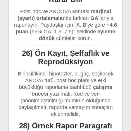
Post-hoc ve ANCOVA sonrası
marjinal
(ayarlı) ortalamalar
ile farkları
GA
’larıyla
raporlayın. Paydaşlar için “A, B’ye göre
+4.6
puan
(95% GA: 1.3–7.9)” şeklinde
eyleme
dönük
cümleler kurun.
26) Ön Kayıt, Şeffaflık ve
Reprodüksiyon
Birincil/ikincil hipotezler, α, güç, seçilecek
ANOVA türü, post-hoc planı ve etki
büyüklüğü raporlama taahhüdü
çalışma
öncesi
yazılmalı. Kod ve veri
(anonimleştirilmiş) mümkün olduğunda
paylaşılmalı; raporda varsayım sonuçları
eklenmelidir.
28) Örnek Rapor Paragrafı