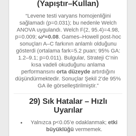
(Yapıştır–Kullan)
“Levene testi varyans homojenliğini
sağlamadı (p=0.031); bu nedenle Welch
ANOVA uygulandı. Welch F(2, 95.4)=4.98,
p=0.009;
ω²=0.08
. Games–Howell post-hoc
sonuçları A–C farkının anlamlı olduğunu
gösterdi (ortalama fark=5.2 puan; 95% GA:
1.2–9.1; p=0.011). Bulgular, Strateji C’nin
kısa vadeli okuduğunu anlama
performansını
orta düzeyde
artırdığını
düşündürmektedir. Sonuçlar Şekil 2’de 95%
GA ile görselleştirilmiştir.”
29) Sık Hatalar – Hızlı
Uyarılar
Yalnızca p<0.05’e odaklanmak;
etki
büyüklüğü
vermemek.