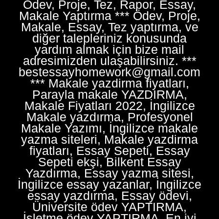
Ödev, Proje, Tez, Rapor, Essay,
Makale Yaptırma *** Ödev, Proje,
Makale, Essay, Tez yaptırma, ve
diğer talepleriniz konusunda
yardım almak için bize mail
adresimizden ulaşabilirsiniz. ***
bestessayhomework@gmail.com
*** Makale yazdirma fiyatları,
Parayla makale YAZDIRMA,
Makale Fiyatları 2022, İngilizce
Makale yazdırma, Profesyonel
Makale Yazımı, İngilizce makale
yazma siteleri, Makale yazdirma
fiyatları, Essay Sepeti, Essay
Sepeti ekşi, Bilkent Essay
Yazdırma, Essay yazma sitesi,
İngilizce essay yazanlar, İngilizce
essay yazdırma, Essay ödevi,
Üniversite ödev YAPTIRMA,
İşletme ödev YAPTIRMA, En iyi