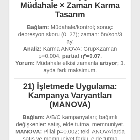
Müdahale × Zaman Karma
Tasarım
Bağlam:
Müdahale/kontrol; sonuç:
depresyon skoru (0–27); zaman: ön/son/3
ay.
Analiz:
Karma ANOVA; Grup×Zaman
p=0.004;
partial η²=0.07
.
Yorum:
Müdahale etkisi zamanla
artıyor
; 3.
ayda fark maksimum.
21) İşletmede Uygulama:
Kampanya Varyantları
(MANOVA)
Bağlam:
A/B/C kampanyaları; bağımlı
değişkenler: satış, elde tutma, memnuniyet.
MANOVA:
Pillai p=0.002; tekil ANOVA’larda
satış ve memnuniyet farklı, elde tutma