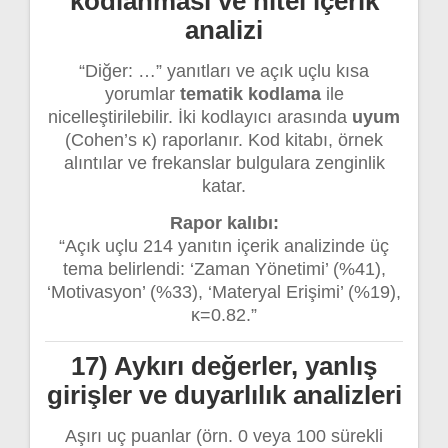
kodlanması ve nitel içerik
analizi
“Diğer: …” yanıtları ve açık uçlu kısa
yorumlar
tematik kodlama
ile
nicelleştirilebilir. İki kodlayıcı arasında
uyum
(Cohen’s κ) raporlanır. Kod kitabı, örnek
alıntılar ve frekanslar bulgulara zenginlik
katar.
Rapor kalıbı:
“Açık uçlu 214 yanıtın içerik analizinde üç
tema belirlendi: ‘Zaman Yönetimi’ (%41),
‘Motivasyon’ (%33), ‘Materyal Erişimi’ (%19),
κ=0.82.”
17) Aykırı değerler, yanlış
girişler ve duyarlılık analizleri
Aşırı uç puanlar (örn. 0 veya 100 sürekli