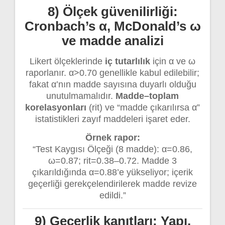
8) Ölçek güvenilirliği:
Cronbach’s α, McDonald’s ω
ve madde analizi
Likert ölçeklerinde
iç tutarlılık
için α ve ω
raporlanır. α>0.70 genellikle kabul edilebilir;
fakat α’nın madde sayısına duyarlı olduğu
unutulmamalıdır.
Madde–toplam
korelasyonları
(rit) ve “madde çıkarılırsa α”
istatistikleri zayıf maddeleri işaret eder.
Örnek rapor:
“Test Kaygısı Ölçeği (8 madde): α=0.86,
ω=0.87; rit=0.38–0.72. Madde 3
çıkarıldığında α=0.88’e yükseliyor; içerik
geçerliği gerekçelendirilerek madde revize
edildi.”
9) Geçerlik kanıtları: Yapı,