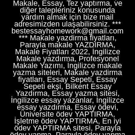
Makale, Essay, Tez yaptırma, ve
diğer talepleriniz konusunda
yardım almak için bize mail
adresimizden ulaşabilirsiniz. ***
bestessayhomework@gmail.com
*** Makale yazdirma fiyatları,
Parayla makale YAZDIRMA,
Makale Fiyatları 2022, İngilizce
Makale yazdırma, Profesyonel
Makale Yazımı, İngilizce makale
yazma siteleri, Makale yazdirma
fiyatları, Essay Sepeti, Essay
Sepeti ekşi, Bilkent Essay
Yazdırma, Essay yazma sitesi,
İngilizce essay yazanlar, İngilizce
essay yazdırma, Essay ödevi,
Üniversite ödev YAPTIRMA,
İşletme ödev YAPTIRMA, En iyi
ödev YAPTIRMA sitesi, Parayla
ödev yapma, Parayla ödev yapma