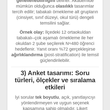
genellenebilirliğini
belirler. Akademide
mümkün olduğunca
olasılıklı
tasarımlar
tercih edilir; tabakalı örnekleme alt grupların
(cinsiyet, sınıf düzeyi, okul türü) dengeli
temsilini sağlar.
Örnek olay:
İlçedeki 12 ortaokuldan
tabakalı–çok aşamalı örnekleme ile her
okuldan 2 şube seçilerek N≈480 öğrenci
hedeflenir. Yanıt oranı %72 gerçekleşirse
ağırlıklandırma
(post-stratification) ile temsil
güçlendirilebilir.
3) Anket tasarımı: Soru
türleri, ölçekler ve sıralama
etkileri
İyi sorular
tek boyutlu
, açık, yanıtlayıcıyı
yönlendirmeyen ve uygun seçenek
kapsamına sahip olmalıdır. Likert