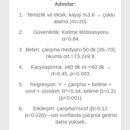
Adımlar:
Temizlik ve eksik: kayıp %3.6 → çoklu
atama (m=20).
Güvenilirlik: Kelime Motivasyonu
α=0.84.
Betim: çalışma medyan=50 dk [35–70];
okuma ort.=73.2±9.8.
Karşılaştırma: ≥60 dk vs <60 dk →
d=0.45, p=0.003.
Regresyon: Y ~ çalışma + kelime +
sınıf + cinsiyet; R²=0.34; kelime β=0.31
(p<0.001).
Etkileşim: çalışma×sınıf (β=0.12,
p=0.026)—üst sınıflarda çalışma getirisi
daha yüksek.