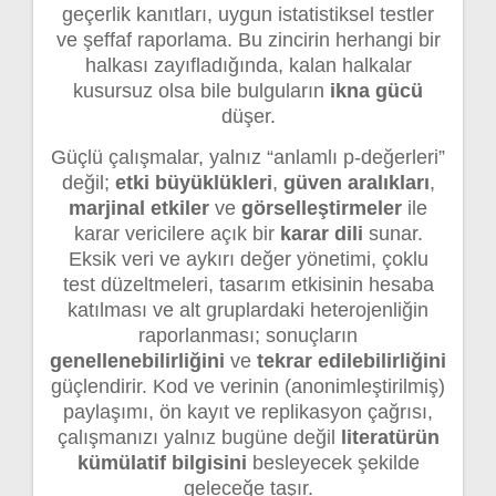
geçerlik kanıtları, uygun istatistiksel testler
ve şeffaf raporlama. Bu zincirin herhangi bir
halkası zayıfladığında, kalan halkalar
kusursuz olsa bile bulguların
ikna gücü
düşer.
Güçlü çalışmalar, yalnız “anlamlı p-değerleri”
değil;
etki büyüklükleri
,
güven aralıkları
,
marjinal etkiler
ve
görselleştirmeler
ile
karar vericilere açık bir
karar dili
sunar.
Eksik veri ve aykırı değer yönetimi, çoklu
test düzeltmeleri, tasarım etkisinin hesaba
katılması ve alt gruplardaki heterojenliğin
raporlanması; sonuçların
genellenebilirliğini
ve
tekrar edilebilirliğini
güçlendirir. Kod ve verinin (anonimleştirilmiş)
paylaşımı, ön kayıt ve replikasyon çağrısı,
çalışmanızı yalnız bugüne değil
literatürün
kümülatif bilgisini
besleyecek şekilde
geleceğe taşır.