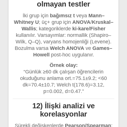
olmayan testler
İki grup için
bağımsız t
veya
Mann–
Whitney U
; üç+ grup için
ANOVA
/
Kruskal–
Wallis
; kategoriklerde
ki-kare/Fisher
kullanılır. Varsayımlar: normallik (Shapiro–
Wilk, Q–Q), varyans homojenliği (Levene).
Bozulma varsa
Welch ANOVA
ve
Games–
Howell
post-hoc uygulanır.
Örnek olay:
“Günlük ≥60 dk çalışan öğrencilerin
okuduğunu anlama ort.=75.1±9.2; <60
dk=70.4±10.7; Welch t(178.6)=3.12,
p=0.002, d=0.47.”
12) İlişki analizi ve
korelasyonlar
Sürekli değişkenlerde
Pearson/Spearman
;