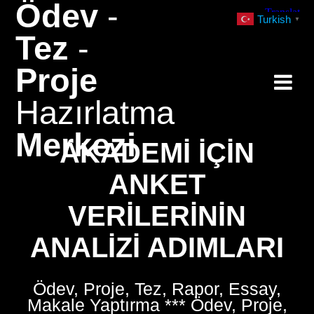
Ödev
-
Skip
Turkish
▼
to
Tez
-
content
Proje
Hazırlatma
Merkezi
AKADEMI İÇIN
ANKET
VERILERININ
ANALIZI ADIMLARI
Ödev, Proje, Tez, Rapor, Essay,
Makale Yaptırma *** Ödev, Proje,