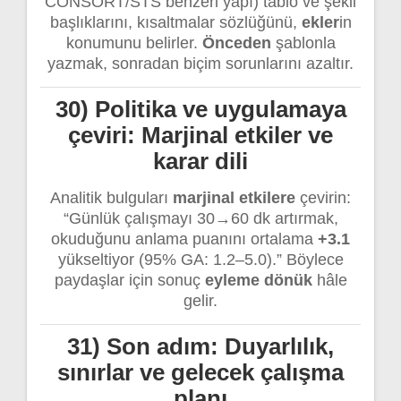
CONSORT/STS benzeri yapı) tablo ve şekil
başlıklarını, kısaltmalar sözlüğünü,
ekler
in
konumunu belirler.
Önceden
şablonla
yazmak, sonradan biçim sorunlarını azaltır.
30) Politika ve uygulamaya
çeviri: Marjinal etkiler ve
karar dili
Analitik bulguları
marjinal etkilere
çevirin:
“Günlük çalışmayı 30→60 dk artırmak,
okuduğunu anlama puanını ortalama
+3.1
yükseltiyor (95% GA: 1.2–5.0).” Böylece
paydaşlar için sonuç
eyleme dönük
hâle
gelir.
31) Son adım: Duyarlılık,
sınırlar ve gelecek çalışma
planı