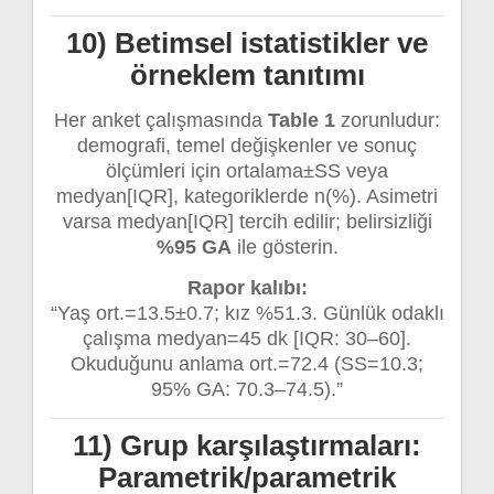
10) Betimsel istatistikler ve
örneklem tanıtımı
Her anket çalışmasında
Table 1
zorunludur:
demografi, temel değişkenler ve sonuç
ölçümleri için ortalama±SS veya
medyan[IQR], kategoriklerde n(%). Asimetri
varsa medyan[IQR] tercih edilir; belirsizliği
%95 GA
ile gösterin.
Rapor kalıbı:
“Yaş ort.=13.5±0.7; kız %51.3. Günlük odaklı
çalışma medyan=45 dk [IQR: 30–60].
Okuduğunu anlama ort.=72.4 (SS=10.3;
95% GA: 70.3–74.5).”
11) Grup karşılaştırmaları:
Parametrik/parametrik