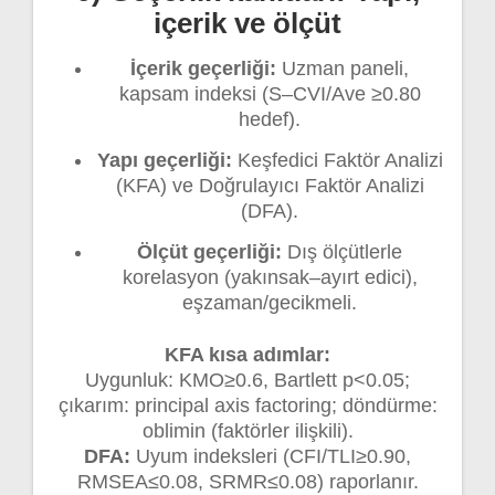
içerik ve ölçüt
İçerik geçerliği:
Uzman paneli,
kapsam indeksi (S–CVI/Ave ≥0.80
hedef).
Yapı geçerliği:
Keşfedici Faktör Analizi
(KFA) ve Doğrulayıcı Faktör Analizi
(DFA).
Ölçüt geçerliği:
Dış ölçütlerle
korelasyon (yakınsak–ayırt edici),
eşzaman/gecikmeli.
KFA kısa adımlar:
Uygunluk: KMO≥0.6, Bartlett p<0.05;
çıkarım: principal axis factoring; döndürme:
oblimin (faktörler ilişkili).
DFA:
Uyum indeksleri (CFI/TLI≥0.90,
RMSEA≤0.08, SRMR≤0.08) raporlanır.