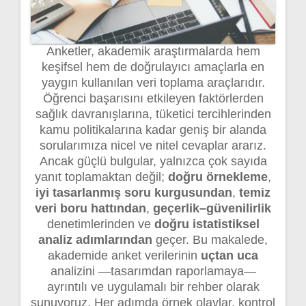
Anketler, akademik araştırmalarda hem
keşifsel hem de doğrulayıcı amaçlarla en
yaygın kullanılan veri toplama araçlarıdır.
Öğrenci başarısını etkileyen faktörlerden
sağlık davranışlarına, tüketici tercihlerinden
kamu politikalarına kadar geniş bir alanda
sorularımıza nicel ve nitel cevaplar ararız.
Ancak güçlü bulgular, yalnızca çok sayıda
yanıt toplamaktan değil;
doğru örnekleme
,
iyi tasarlanmış soru kurgusundan
,
temiz
veri boru hattından
,
geçerlik–güvenilirlik
denetimlerinden ve
doğru istatistiksel
analiz adımlarından
geçer. Bu makalede,
akademide anket verilerinin
uçtan uca
analizini —tasarımdan raporlamaya—
ayrıntılı ve uygulamalı bir rehber olarak
sunuyoruz. Her adımda örnek olaylar, kontrol