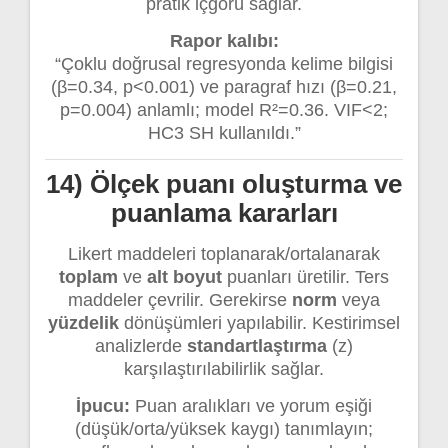
pratik içgörü sağlar.
Rapor kalıbı:
“Çoklu doğrusal regresyonda kelime bilgisi
(β=0.34, p<0.001) ve paragraf hızı (β=0.21,
p=0.004) anlamlı; model R²=0.36. VIF<2;
HC3 SH kullanıldı.”
14) Ölçek puanı oluşturma ve
puanlama kararları
Likert maddeleri toplanarak/ortalanarak
toplam
ve
alt boyut
puanları üretilir. Ters
maddeler çevrilir. Gerekirse
norm
veya
yüzdelik
dönüşümleri yapılabilir. Kestirimsel
analizlerde
standartlaştırma
(z)
karşılaştırılabilirlik sağlar.
İpucu:
Puan aralıkları ve yorum eşiği
(düşük/orta/yüksek kaygı) tanımlayın;