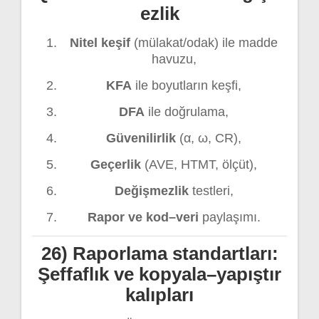
ezlik
Nitel keşif
(mülakat/odak) ile madde
havuzu,
KFA
ile boyutların keşfi,
DFA
ile doğrulama,
Güvenilirlik
(α, ω, CR),
Geçerlik
(AVE, HTMT, ölçüt),
Değişmezlik
testleri,
Rapor ve kod–veri
paylaşımı.
26) Raporlama standartları:
Şeffaflık ve kopyala–yapıştır
kalıpları