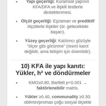
Yapı geçerliği
: Kuramsal yapının
KFA/DFA ve ilişkili testlerle
desteklenmesi.
Ölçüt geçerliği
: Eşzaman ve
prediktif
ölçütlerle ilişkiler (ör. gelecekteki
başarı).
Yüzey geçerliği
: Katılımcı gözüyle
“ölçer gibi görünme” (resmi kanıt
değildir, ama iletişim için önemlidir).
10) KFA ile yapı kanıtı:
Yükler, h² ve döndürmeler
KMO≥0.80, Bartlett p<0.001 →
faktörlenebilir
matris.
Yükler
≥0.40,
communality
≥0.30;
oblimin/promax çoğu sosyal ölçekte