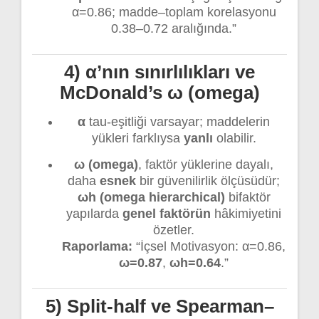
α=0.86; madde–toplam korelasyonu
0.38–0.72 aralığında.”
4) α’nın sınırlılıkları ve
McDonald’s ω (omega)
α
tau-eşitliği varsayar; maddelerin
yükleri farklıysa
yanlı
olabilir.
ω (omega)
, faktör yüklerine dayalı,
daha
esnek
bir güvenilirlik ölçüsüdür;
ωh (omega hierarchical)
bifaktör
yapılarda
genel faktörün
hâkimiyetini
özetler.
Raporlama:
“İçsel Motivasyon: α=0.86,
ω=0.87
,
ωh=0.64
.”
5) Split-half ve Spearman–