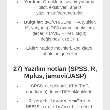
Yöntem
: Örneklem, çeviri/uyarlama,
pilot, eksik veri, analiz
yazılımları/parametreler.
Bulgular
: α/ω/CR/SEM; KFA (yükler,
h², varyans); DFA (uyum indeksleri);
geçerlik (AVE, HTMT, ölçüt);
değişmezlik (ΔCFI).
Ekler
: Madde metinleri, kod kitabı,
tabu̇lolar, görseller.
27) Yazılım notları (SPSS, R,
Mplus, jamovi/JASP)
SPSS
: α, split-half, KFA (PAF,
döndürme), temel DFA eklentilerle.
psych
lavaan
semTools
R
:
,
,
,
MBESS
irr
ltm/mirt
lordif
,
,
,
.