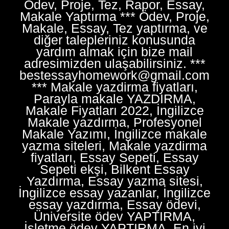
Ödev, Proje, Tez, Rapor, Essay,
Makale Yaptırma *** Ödev, Proje,
Makale, Essay, Tez yaptırma, ve
diğer talepleriniz konusunda
yardım almak için bize mail
adresimizden ulaşabilirsiniz. ***
bestessayhomework@gmail.com
*** Makale yazdirma fiyatları,
Parayla makale YAZDIRMA,
Makale Fiyatları 2022, İngilizce
Makale yazdırma, Profesyonel
Makale Yazımı, İngilizce makale
yazma siteleri, Makale yazdirma
fiyatları, Essay Sepeti, Essay
Sepeti ekşi, Bilkent Essay
Yazdırma, Essay yazma sitesi,
İngilizce essay yazanlar, İngilizce
essay yazdırma, Essay ödevi,
Üniversite ödev YAPTIRMA,
İşletme ödev YAPTIRMA, En iyi