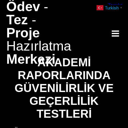
Ödev
-
Skip
Turkish
▼
to
Tez
-
content
Proje
Hazırlatma
Merkezi
AKADEMI
RAPORLARINDA
GÜVENILIRLIK VE
GEÇERLILIK
TESTLERI