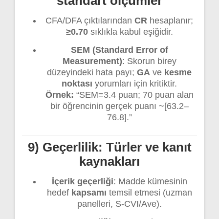
standart ölçümler
CFA/DFA çıktılarından
CR
hesaplanır;
≥0.70
sıklıkla kabul eşiğidir.
SEM (Standard Error of
Measurement)
: Skorun birey
düzeyindeki hata payı;
GA
ve
kesme
noktası
yorumları için kritiktir.
Örnek:
“SEM=3.4 puan; 70 puan alan
bir öğrencinin gerçek puanı ~[63.2–
76.8].”
9) Geçerlilik: Türler ve kanıt
kaynakları
İçerik geçerliği
: Madde kümesinin
hedef
kapsamı
temsil etmesi (uzman
panelleri, S-CVI/Ave).