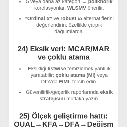
5 veya daha az kategori →
polikhorik
korelasyonlar,
WLSMV
önerilir.
“Ordinal α”
ve
robust ω
alternatiflerini
değerlendirin; özellikle çarpık
dağılımlarda.
24) Eksik veri: MCAR/MAR
ve çoklu atama
Eksikliği
listwise
temizlemek yanlılık
yaratabilir;
çoklu atama (MI)
veya
DFA’da
FIML
tercih edin.
Güvenilirlik/geçerlik raporlarında
eksik
stratejisini
mutlaka yazın.
25) Ölçek geliştirme hattı:
QUAL→KFA→DFA→Değişm