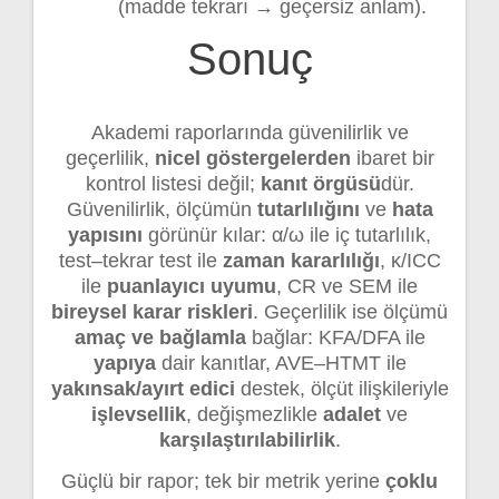
(madde tekrarı → geçersiz anlam).
Sonuç
Akademi raporlarında güvenilirlik ve
geçerlilik,
nicel göstergelerden
ibaret bir
kontrol listesi değil;
kanıt örgüsü
dür.
Güvenilirlik, ölçümün
tutarlılığını
ve
hata
yapısını
görünür kılar: α/ω ile iç tutarlılık,
test–tekrar test ile
zaman kararlılığı
, κ/ICC
ile
puanlayıcı uyumu
, CR ve SEM ile
bireysel karar riskleri
. Geçerlilik ise ölçümü
amaç ve bağlamla
bağlar: KFA/DFA ile
yapıya
dair kanıtlar, AVE–HTMT ile
yakınsak/ayırt edici
destek, ölçüt ilişkileriyle
işlevsellik
, değişmezlikle
adalet
ve
karşılaştırılabilirlik
.
Güçlü bir rapor; tek bir metrik yerine
çoklu