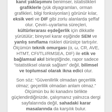
kanıt yaklaşımını
benimser, istatistikleri
grafiklerle
(yük diyagramları, orman
grafikleri, bilgi fonksiyonları) görünür kılar,
eksik veri
ve
DIF
gibi zorlu alanlarda şeffaf
olur. Çeviri–uyarlama süreçleri,
kültürlerarası eşdeğerlik
için dikkatle
yürütülür; bireysel karar eşiğinde
SEM
ve
yanlış sınıflama
riskleri dürüstçe tartışılır.
Ölçümün
teknik omurgası
(α, ω, CR, AVE,
HTMT, CFI/TLI/RMSEA, DIF) ile
etik ve
bağlamsal akıl
birleştiğinde, rapor sadece
“istatistiksel olarak sağlam” değil,
bilimsel
ve toplumsal olarak ikna edici
olur.
Son söz: “Güvenilirlik olmadan geçerlilik
olmaz; geçerlilik olmadan anlam olmaz.”
Ölçümün bu iki kanadını birlikte
güçlendirdiğinizde, çalışmanız yalnızca dergi
sayfalarında değil,
sahadaki karar
masalarında
da karşılık bulur.