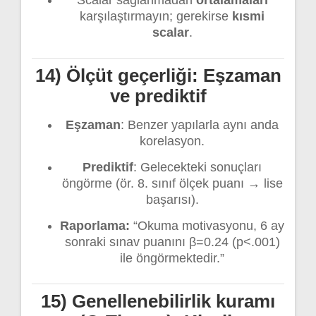
Scalar sağlanmadan
ortalamaları
karşılaştırmayın; gerekirse
kısmi
scalar
.
14) Ölçüt geçerliği: Eşzaman
ve prediktif
Eşzaman
: Benzer yapılarla aynı anda
korelasyon.
Prediktif
: Gelecekteki sonuçları
öngörme (ör. 8. sınıf ölçek puanı → lise
başarısı).
Raporlama:
“Okuma motivasyonu, 6 ay
sonraki sınav puanını β=0.24 (p<.001)
ile öngörmektedir.”
15) Genellenebilirlik kuramı