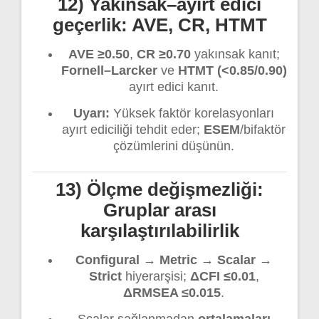
12) Yakınsak–ayırt edici
geçerlik: AVE, CR, HTMT
AVE ≥0.50
,
CR ≥0.70
yakınsak kanıt;
Fornell–Larcker
ve
HTMT (<0.85/0.90)
ayırt edici kanıt.
Uyarı:
Yüksek faktör korelasyonları
ayırt ediciliği tehdit eder;
ESEM
/bifaktör
çözümlerini düşünün.
13) Ölçme değişmezliği:
Gruplar arası
karşılaştırılabilirlik
Configural → Metric → Scalar →
Strict
hiyerarşisi;
ΔCFI ≤0.01
,
ΔRMSEA ≤0.015
.