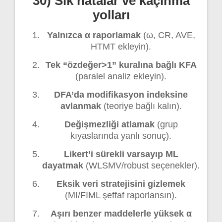
30) Sık hatalar ve kaçınma
yolları
Yalnızca α raporlamak
(ω, CR, AVE,
HTMT ekleyin).
Tek “özdeğer>1” kuralına bağlı KFA
(paralel analiz ekleyin).
DFA’da modifikasyon indeksine
avlanmak
(teoriye bağlı kalın).
Değişmezliği atlamak
(grup
kıyaslarında yanlı sonuç).
Likert’i sürekli varsayıp ML
dayatmak
(WLSMV/robust seçenekler).
Eksik veri stratejisini gizlemek
(MI/FIML şeffaf raporlansın).
Aşırı benzer maddelerle yüksek α