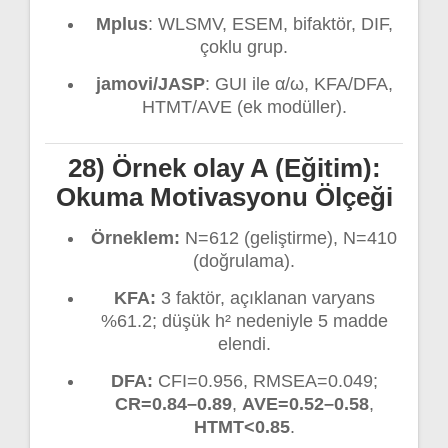
Mplus
: WLSMV, ESEM, bifaktör, DIF,
çoklu grup.
jamovi/JASP
: GUI ile α/ω, KFA/DFA,
HTMT/AVE (ek modüller).
28) Örnek olay A (Eğitim):
Okuma Motivasyonu Ölçeği
Örneklem:
N=612 (geliştirme), N=410
(doğrulama).
KFA:
3 faktör, açıklanan varyans
%61.2; düşük h² nedeniyle 5 madde
elendi.
DFA:
CFI=0.956, RMSEA=0.049;
CR=0.84–0.89
,
AVE=0.52–0.58
,
HTMT<0.85
.