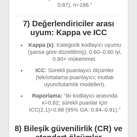
0.87), n=186.”
7) Değerlendiriciler arası
uyum: Kappa ve ICC
Kappa (κ)
: Kategorik kodlayıcı uyumu
(şansa göre düzeltilmiş); 0.60–0.80 iyi,
0.80+ mükemmel.
ICC
: Sürekli puanlayıcı ölçümler
(tek/ortalama puanlayıcı; mutlak
uyum/tutarlılık modelleri).
Raporlama:
“İki kodlayıcı arasında
κ=0.82; sürekli puanlar için
ICC(2,1)=0.88 (95% GA: 0.84–0.91).”
8) Bileşik güvenilirlik (CR) ve