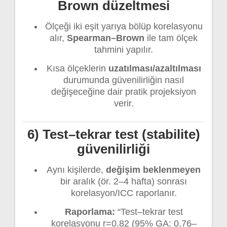
Brown düzeltmesi
Ölçeği iki eşit yarıya bölüp korelasyonu
alır,
Spearman–Brown
ile tam ölçek
tahmini yapılır.
Kısa ölçeklerin
uzatılması/azaltılması
durumunda güvenilirliğin nasıl
değişeceğine dair pratik projeksiyon
verir.
6) Test–tekrar test (stabilite)
güvenilirliği
Aynı kişilerde,
değişim beklenmeyen
bir aralık (ör. 2–4 hafta) sonrası
korelasyon/ICC raporlanır.
Raporlama:
“Test–tekrar test
korelasyonu r=0.82 (95% GA: 0.76–