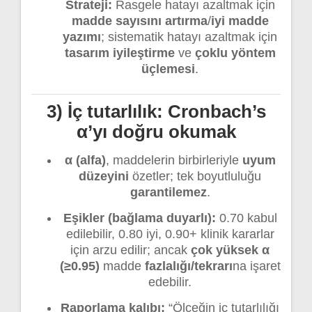
Strateji:
Rasgele hatayı azaltmak için
madde sayısını artırma
/
iyi madde
yazımı
; sistematik hatayı azaltmak için
tasarım iyileştirme
ve
çoklu yöntem
üçlemesi
.
3) İç tutarlılık: Cronbach’s
α’yı doğru okumak
α (alfa)
, maddelerin birbirleriyle
uyum
düzeyini
özetler; tek boyutluluğu
garantilemez
.
Eşikler (bağlama duyarlı):
0.70 kabul
edilebilir, 0.80 iyi, 0.90+ klinik kararlar
için arzu edilir; ancak
çok yüksek α
(≥0.95)
madde
fazlalığı/tekrarı
na işaret
edebilir.
Raporlama kalıbı:
“Ölçeğin iç tutarlılığı