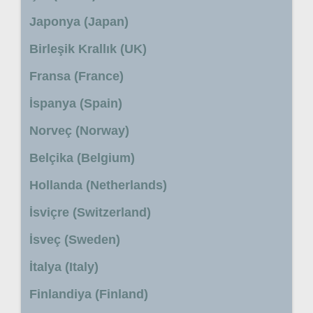
Japonya (Japan)
Birleşik Krallık (UK)
Fransa (France)
İspanya (Spain)
Norveç (Norway)
Belçika (Belgium)
Hollanda (Netherlands)
İsviçre (Switzerland)
İsveç (Sweden)
İtalya (Italy)
Finlandiya (Finland)