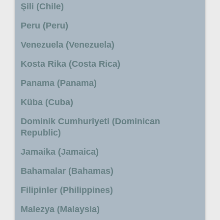
Şili (Chile)
Peru (Peru)
Venezuela (Venezuela)
Kosta Rika (Costa Rica)
Panama (Panama)
Küba (Cuba)
Dominik Cumhuriyeti (Dominican
Republic)
Jamaika (Jamaica)
Bahamalar (Bahamas)
Filipinler (Philippines)
Malezya (Malaysia)