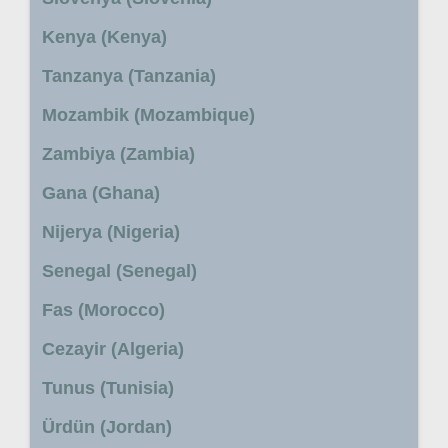
Kenya (Kenya)
Tanzanya (Tanzania)
Mozambik (Mozambique)
Zambiya (Zambia)
Gana (Ghana)
Nijerya (Nigeria)
Senegal (Senegal)
Fas (Morocco)
Cezayir (Algeria)
Tunus (Tunisia)
Ürdün (Jordan)