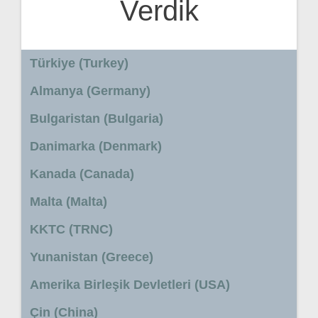
Verdik
Türkiye (Turkey)
Almanya (Germany)
Bulgaristan (Bulgaria)
Danimarka (Denmark)
Kanada (Canada)
Malta (Malta)
KKTC (TRNC)
Yunanistan (Greece)
Amerika Birleşik Devletleri (USA)
Çin (China)