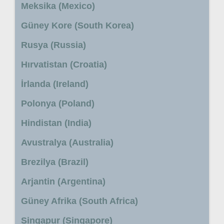
Meksika (Mexico)
Güney Kore (South Korea)
Rusya (Russia)
Hırvatistan (Croatia)
İrlanda (Ireland)
Polonya (Poland)
Hindistan (India)
Avustralya (Australia)
Brezilya (Brazil)
Arjantin (Argentina)
Güney Afrika (South Africa)
Singapur (Singapore)