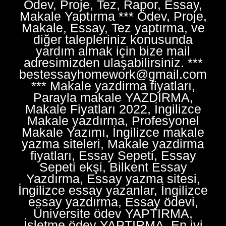
Ödev, Proje, Tez, Rapor, Essay,
Makale Yaptırma *** Ödev, Proje,
Makale, Essay, Tez yaptırma, ve
diğer talepleriniz konusunda
yardım almak için bize mail
adresimizden ulaşabilirsiniz. ***
bestessayhomework@gmail.com
*** Makale yazdirma fiyatları,
Parayla makale YAZDIRMA,
Makale Fiyatları 2022, İngilizce
Makale yazdırma, Profesyonel
Makale Yazımı, İngilizce makale
yazma siteleri, Makale yazdirma
fiyatları, Essay Sepeti, Essay
Sepeti ekşi, Bilkent Essay
Yazdırma, Essay yazma sitesi,
İngilizce essay yazanlar, İngilizce
essay yazdırma, Essay ödevi,
Üniversite ödev YAPTIRMA,
İşletme ödev YAPTIRMA, En iyi