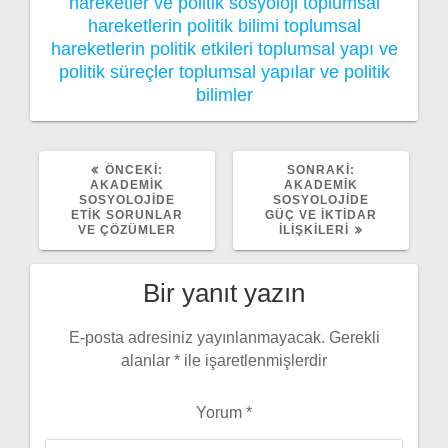
hareketler ve politik sosyoloji
toplumsal
hareketlerin politik bilimi
toplumsal
hareketlerin politik etkileri
toplumsal yapı ve
politik süreçler
toplumsal yapılar ve politik
bilimler
ÖNCEKI
SONRAKI
ÖNCEKI:
SONRAKI:
YAZI:
YAZI:
AKADEMIK
AKADEMIK
SOSYOLOJIDE
SOSYOLOJIDE
ETIK SORUNLAR
GÜÇ VE İKTIDAR
VE ÇÖZÜMLER
İLIŞKILERI
Bir yanıt yazın
E-posta adresiniz yayınlanmayacak.
Gerekli
alanlar
*
ile işaretlenmişlerdir
Yorum
*