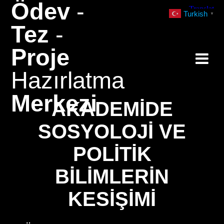
Ödev
-
Skip
Turkish
▼
to
Tez
-
content
Proje
Hazırlatma
Merkezi
AKADEMIDE
SOSYOLOJI VE
POLITIK
BILIMLERIN
KESIŞIMI