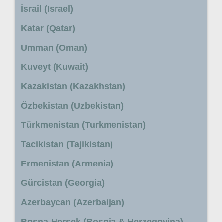
İsrail (Israel)
Katar (Qatar)
Umman (Oman)
Kuveyt (Kuwait)
Kazakistan (Kazakhstan)
Özbekistan (Uzbekistan)
Türkmenistan (Turkmenistan)
Tacikistan (Tajikistan)
Ermenistan (Armenia)
Gürcistan (Georgia)
Azerbaycan (Azerbaijan)
Bosna-Hersek (Bosnia & Herzegovina)