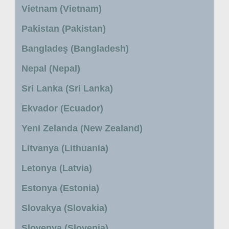
Vietnam (Vietnam)
Pakistan (Pakistan)
Bangladeş (Bangladesh)
Nepal (Nepal)
Sri Lanka (Sri Lanka)
Ekvador (Ecuador)
Yeni Zelanda (New Zealand)
Litvanya (Lithuania)
Letonya (Latvia)
Estonya (Estonia)
Slovakya (Slovakia)
Slovenya (Slovenia)