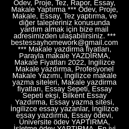
Ödev, Proje, Tez, Rapor, Essay,
Makale Yaptırma *** Ödev, Proje,
Makale, Essay, Tez yaptırma, ve
diğer talepleriniz konusunda
yardım almak için bize mail
adresimizden ulaşabilirsiniz. ***
bestessayhomework@gmail.com
*** Makale yazdirma fiyatları,
Parayla makale YAZDIRMA,
Makale Fiyatları 2022, İngilizce
Makale yazdırma, Profesyonel
Makale Yazımı, İngilizce makale
yazma siteleri, Makale yazdirma
fiyatları, Essay Sepeti, Essay
Sepeti ekşi, Bilkent Essay
Yazdırma, Essay yazma sitesi,
İngilizce essay yazanlar, İngilizce
essay yazdırma, Essay ödevi,
Üniversite ödev YAPTIRMA,
İşletme ödev YAPTIRMA, En iyi