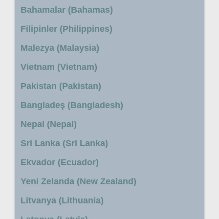
Bahamalar (Bahamas)
Filipinler (Philippines)
Malezya (Malaysia)
Vietnam (Vietnam)
Pakistan (Pakistan)
Bangladeş (Bangladesh)
Nepal (Nepal)
Sri Lanka (Sri Lanka)
Ekvador (Ecuador)
Yeni Zelanda (New Zealand)
Litvanya (Lithuania)