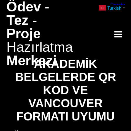
Ödev
-
Skip
Turkish
▼
to
Tez
-
content
Proje
Hazırlatma
Merkezi
AKADEMIK
BELGELERDE QR
KOD VE
VANCOUVER
FORMATI UYUMU