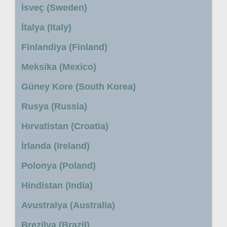
İsveç (Sweden)
İtalya (Italy)
Finlandiya (Finland)
Meksika (Mexico)
Güney Kore (South Korea)
Rusya (Russia)
Hırvatistan (Croatia)
İrlanda (Ireland)
Polonya (Poland)
Hindistan (India)
Avustralya (Australia)
Brezilya (Brazil)