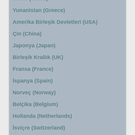
Yunanistan (Greece)
Amerika Birleşik Devletleri (USA)
Çin (China)
Japonya (Japan)
Birleşik Krallık (UK)
Fransa (France)
İspanya (Spain)
Norveç (Norway)
Belçika (Belgium)
Hollanda (Netherlands)
İsviçre (Switzerland)