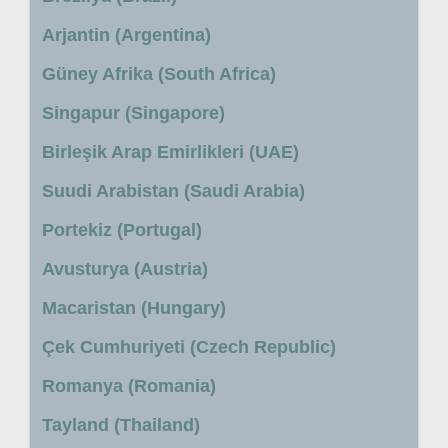
Arjantin (Argentina)
Güney Afrika (South Africa)
Singapur (Singapore)
Birleşik Arap Emirlikleri (UAE)
Suudi Arabistan (Saudi Arabia)
Portekiz (Portugal)
Avusturya (Austria)
Macaristan (Hungary)
Çek Cumhuriyeti (Czech Republic)
Romanya (Romania)
Tayland (Thailand)