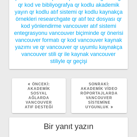
qr kod ve bibliyografya
qr kodlu akademik
yayın
qr kodlu atıf sistemi
qr kodlu kaynakça
örnekleri
researchgate qr atıf
tez dosyası qr
kod yönlendirme
vancouver atıf sistemi
entegrasyonu
vancouver biçiminde qr önerisi
vancouver formatı qr kod
vancouver kaynak
yazımı ve qr
vancouver qr uyumlu kaynakça
vancouver stili qr ile kaynak
vancouver
stiliyle qr geçişi
ÖNCEKI
SONRAKI
ÖNCEKI:
SONRAKI:
YAZI:
YAZI:
AKADEMIK
AKADEMIK VIDEO
SOSYAL
RÖPORTAJLARDA
AĞLARDA
VANCOUVER
VANCOUVER
SISTEMINE
ATIF DESTEĞI
UYGUNLUK
Bir yanıt yazın