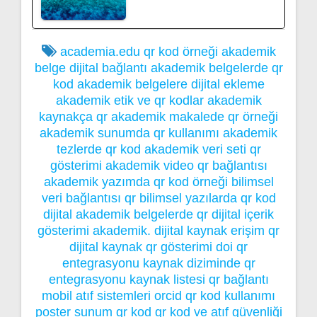
academia.edu qr kod örneği
akademik
belge dijital bağlantı
akademik belgelerde qr
kod
akademik belgelere dijital ekleme
akademik etik ve qr kodlar
akademik
kaynakça qr
akademik makalede qr örneği
akademik sunumda qr kullanımı
akademik
tezlerde qr kod
akademik veri seti qr
gösterimi
akademik video qr bağlantısı
akademik yazımda qr kod örneği
bilimsel
veri bağlantısı qr
bilimsel yazılarda qr kod
dijital akademik belgelerde qr
dijital içerik
gösterimi akademik.
dijital kaynak erişim qr
dijital kaynak qr gösterimi
doi qr
entegrasyonu
kaynak diziminde qr
entegrasyonu
kaynak listesi qr bağlantı
mobil atıf sistemleri
orcid qr kod kullanımı
poster sunum qr kod
qr kod ve atıf güvenliği