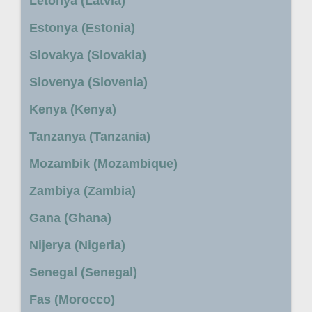
Letonya (Latvia)
Estonya (Estonia)
Slovakya (Slovakia)
Slovenya (Slovenia)
Kenya (Kenya)
Tanzanya (Tanzania)
Mozambik (Mozambique)
Zambiya (Zambia)
Gana (Ghana)
Nijerya (Nigeria)
Senegal (Senegal)
Fas (Morocco)