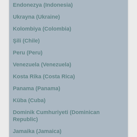
Endonezya (Indonesia)
Ukrayna (Ukraine)
Kolombiya (Colombia)
Şili (Chile)
Peru (Peru)
Venezuela (Venezuela)
Kosta Rika (Costa Rica)
Panama (Panama)
Küba (Cuba)
Dominik Cumhuriyeti (Dominican
Republic)
Jamaika (Jamaica)