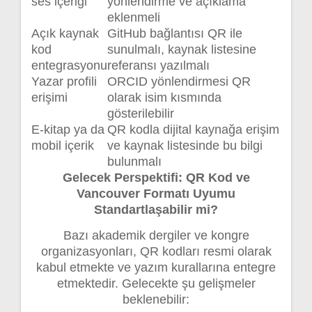
ses içeriği
yönlendirme ve açıklama
eklenmeli
Açık kaynak
GitHub bağlantısı QR ile
kod
sunulmalı, kaynak listesine
entegrasyonu
referansı yazılmalı
Yazar profili
ORCID yönlendirmesi QR
erişimi
olarak isim kısmında
gösterilebilir
E-kitap ya da
QR kodla dijital kaynağa erişim
mobil içerik
ve kaynak listesinde bu bilgi
bulunmalı
Gelecek Perspektifi: QR Kod ve
Vancouver Formatı Uyumu
Standartlaşabilir mi?
Bazı akademik dergiler ve kongre
organizasyonları, QR kodları resmi olarak
kabul etmekte ve yazım kurallarına entegre
etmektedir. Gelecekte şu gelişmeler
beklenebilir: