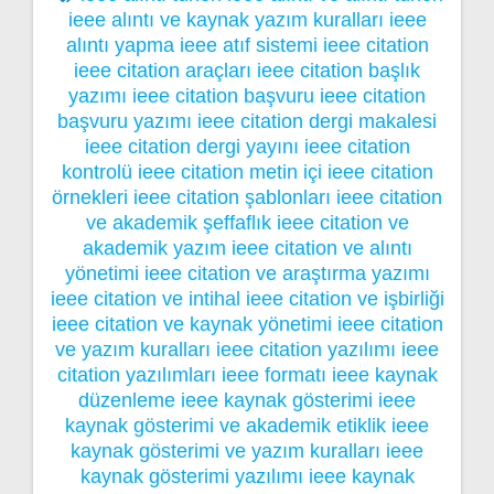
ieee alıntı ve kaynak yazım kuralları
ieee
alıntı yapma
ieee atıf sistemi
ieee citation
ieee citation araçları
ieee citation başlık
yazımı
ieee citation başvuru
ieee citation
başvuru yazımı
ieee citation dergi makalesi
ieee citation dergi yayını
ieee citation
kontrolü
ieee citation metin içi
ieee citation
örnekleri
ieee citation şablonları
ieee citation
ve akademik şeffaflık
ieee citation ve
akademik yazım
ieee citation ve alıntı
yönetimi
ieee citation ve araştırma yazımı
ieee citation ve intihal
ieee citation ve işbirliği
ieee citation ve kaynak yönetimi
ieee citation
ve yazım kuralları
ieee citation yazılımı
ieee
citation yazılımları
ieee formatı
ieee kaynak
düzenleme
ieee kaynak gösterimi
ieee
kaynak gösterimi ve akademik etiklik
ieee
kaynak gösterimi ve yazım kuralları
ieee
kaynak gösterimi yazılımı
ieee kaynak