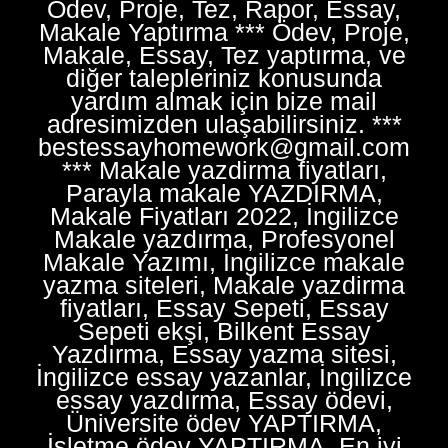
Ödev, Proje, Tez, Rapor, Essay,
Makale Yaptırma *** Ödev, Proje,
Makale, Essay, Tez yaptırma, ve
diğer talepleriniz konusunda
yardım almak için bize mail
adresimizden ulaşabilirsiniz. ***
bestessayhomework@gmail.com
*** Makale yazdirma fiyatları,
Parayla makale YAZDIRMA,
Makale Fiyatları 2022, İngilizce
Makale yazdırma, Profesyonel
Makale Yazımı, İngilizce makale
yazma siteleri, Makale yazdirma
fiyatları, Essay Sepeti, Essay
Sepeti ekşi, Bilkent Essay
Yazdırma, Essay yazma sitesi,
İngilizce essay yazanlar, İngilizce
essay yazdırma, Essay ödevi,
Üniversite ödev YAPTIRMA,
İşletme ödev YAPTIRMA, En iyi