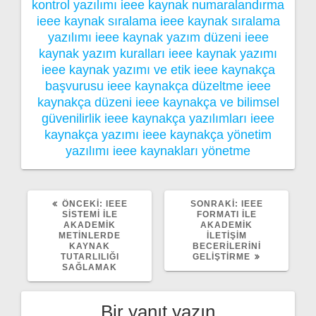
kontrol yazılımı
ieee kaynak numaralandırma
ieee kaynak sıralama
ieee kaynak sıralama
yazılımı
ieee kaynak yazım düzeni
ieee
kaynak yazım kuralları
ieee kaynak yazımı
ieee kaynak yazımı ve etik
ieee kaynakça
başvurusu
ieee kaynakça düzeltme
ieee
kaynakça düzeni
ieee kaynakça ve bilimsel
güvenilirlik
ieee kaynakça yazılımları
ieee
kaynakça yazımı
ieee kaynakça yönetim
yazılımı
ieee kaynakları yönetme
ÖNCEKI
SONRAKI
ÖNCEKI:
IEEE
SONRAKI:
IEEE
YAZI:
YAZI:
SISTEMI ILE
FORMATI ILE
AKADEMIK
AKADEMIK
METINLERDE
İLETIŞIM
KAYNAK
BECERILERINI
TUTARLILIĞI
GELIŞTIRME
SAĞLAMAK
Bir yanıt yazın