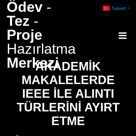
Ödev
-
Skip
Turkish
▼
to
Tez
-
content
Proje
Hazırlatma
Merkezi
AKADEMIK
MAKALELERDE
IEEE ILE ALINTI
TÜRLERINI AYIRT
ETME