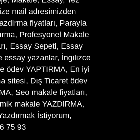
bize mail adresimizden
zdirma fiyatları, Parayla
ırma, Profesyonel Makale
arı, Essay Sepeti, Essay
 essay yazanlar, İngilizce
me ödev YAPTIRMA, En iyi
sitesi, Dış Ticaret ödev
, Seo makale fiyatları,
ademik makale YAZDIRMA,
Yazdırmak İstiyorum,
6 75 93