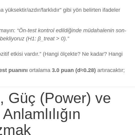
 yüksektir/azdır/farklıdır” gibi yön belirten ifadeler
rmayın:
“Ön-test kontrol edildiğinde müdahalenin son-
 bekliyoruz (H1: β_treat > 0).”
itif etkisi vardır.” (Hangi ölçekte? Ne kadar? Hangi
est puanını
ortalama
3.0 puan (d≈0.28)
artıracaktır;
, Güç (Power) ve
 Anlamlılığın
azmak