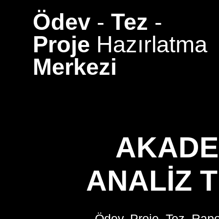
Skip
Ödev
-
Tez
-
to
content
Proje
Hazırlatma
Merkezi
AKADE
ANALIZ 
Ödev, Proje, Tez, Rapo