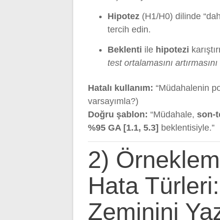
Hipotez
(H1/H0) dilinde “daha
tercih edin.
Beklenti
ile
hipotezi
karıştı
test ortalamasını artırmasını
Hatalı kullanım:
“Müdahalenin poz
varsayımla?)
Doğru şablon:
“Müdahale,
son-t
%95 GA [1.1, 5.3]
beklentisiyle.”
2) Örneklem
Hata Türleri:
Zeminini Y