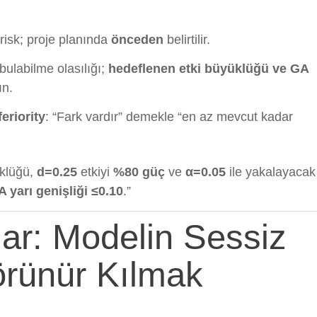
 risk; proje planında
önceden
belirtilir.
 bulabilme olasılığı;
hedeflenen etki büyüklüğü ve GA
ın.
eriority
: “Fark vardır” demekle “en az mevcut kadar
klüğü,
d=0.25
etkiyi
%80 güç
ve
α=0.05
ile yakalayacak
A yarı genişliği ≤0.10
.”
lar: Modelin Sessiz
örünür Kılmak