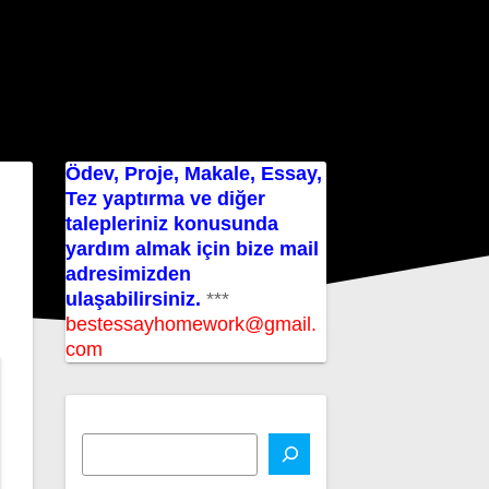
Ödev, Proje, Makale, Essay,
Tez yaptırma ve diğer
talepleriniz konusunda
yardım almak için bize mail
adresimizden
ulaşabilirsiniz.
***
bestessayhomework@gmail.
com