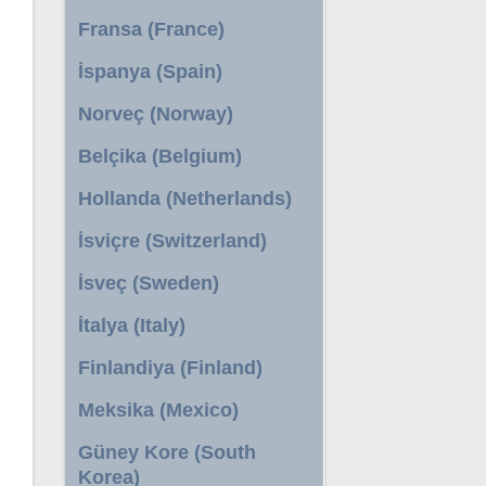
Fransa (France)
İspanya (Spain)
Norveç (Norway)
Belçika (Belgium)
Hollanda (Netherlands)
İsviçre (Switzerland)
İsveç (Sweden)
İtalya (Italy)
Finlandiya (Finland)
Meksika (Mexico)
Güney Kore (South
Korea)