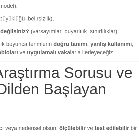
model),
büyüklüğü–belirsizlik),
değilsiniz?
(varsayımlar–duyarlılık–sınırlılıklar).
lık boyunca terimlerin
doğru tanımı
,
yanlış kullanımı
,
abloları
ve
uygulamalı vaka
larla ilerleyeceğiz.
 Araştırma Sorusu ve
 Dilden Başlayan
cı veya nedensel olsun,
ölçülebilir
ve
test edilebilir
bir