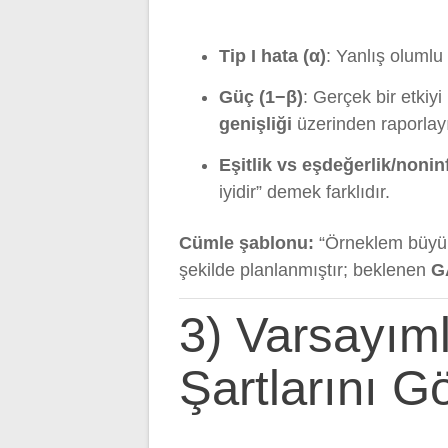
Tip I hata (α)
: Yanlış olumlu
Güç (1−β)
: Gerçek bir etkiyi
genişliği
üzerinden raporlay
Eşitlik vs eşdeğerlik/noninf
iyidir” demek farklıdır.
Cümle şablonu:
“Örneklem büyü
şekilde planlanmıştır; beklenen
G
3) Varsayım
Şartlarını G