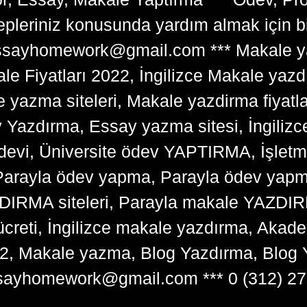
lepleriniz konusunda yardım almak için 
tessayhomework@gmail.com *** Makale ya
 Fiyatları 2022, İngilizce Makale yazd
e yazma siteleri, Makale yazdirma fiyatl
y Yazdırma, Essay yazma sitesi, İngilizce
devi, Üniversite ödev YAPTIRMA, İşlet
arayla ödev yapma, Parayla ödev yapma 
RMA siteleri, Parayla makale YAZDIRMA
ücreti, İngilizce makale yazdırma, Ak
22, Makale yazma, Blog Yazdırma, Blog 
sayhomework@gmail.com *** 0 (312) 27