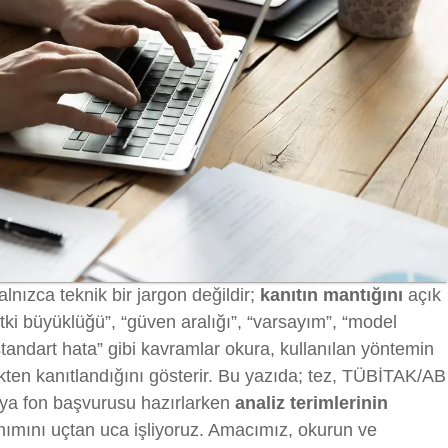
alnızca teknik bir jargon değildir;
kanıtın mantığını
açık
etki büyüklüğü”, “güven aralığı”, “varsayım”, “model
standart hata” gibi kavramlar okura, kullanılan yöntemin
ekten kanıtlandığını gösterir. Bu yazıda; tez, TÜBİTAK/AB
eya fon başvurusu hazırlarken
analiz terimlerinin
nımını uçtan uca işliyoruz. Amacımız, okurun ve