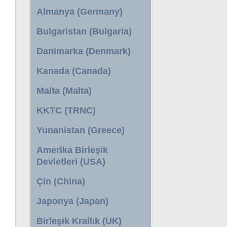
Almanya (Germany)
Bulgaristan (Bulgaria)
Danimarka (Denmark)
Kanada (Canada)
Malta (Malta)
KKTC (TRNC)
Yunanistan (Greece)
Amerika Birleşik
Devletleri (USA)
Çin (China)
Japonya (Japan)
Birleşik Krallık (UK)