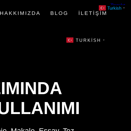
Turkish
▼
HAKKIMIZDA
BLOG
İLETIŞIM
TURKISH
▼
IMINDA
ULLANIMI
oje, Makale, Essay, Tez