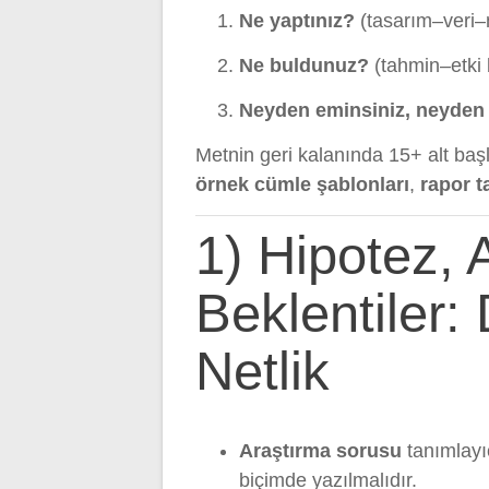
Ne yaptınız?
(tasarım–veri–
Ne buldunuz?
(tahmin–etki 
Neyden eminsiniz, neyden 
Metnin geri kalanında 15+ alt baş
örnek cümle şablonları
,
rapor t
1) Hipotez,
Beklentiler:
Netlik
Araştırma sorusu
tanımlayı
biçimde yazılmalıdır.