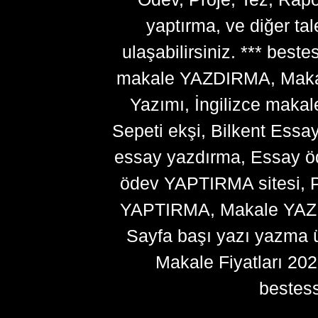
yaptırma, ve diğer ta
ulaşabilirsiniz. *** bes
makale YAZDIRMA, Makale
Yazımı, İngilizce makal
Sepeti ekşi, Bilkent Essa
essay yazdırma, Essay ö
ödev YAPTIRMA sitesi, P
YAPTIRMA, Makale YAZDI
Sayfa başı yazı yazma 
Makale Fiyatları 20
bestes