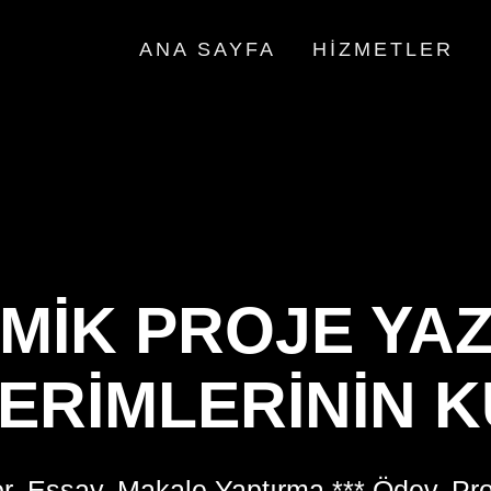
ANA SAYFA
HIZMETLER
MIK PROJE YAZ
TERIMLERININ K
r, Essay, Makale Yaptırma *** Ödev, Pr