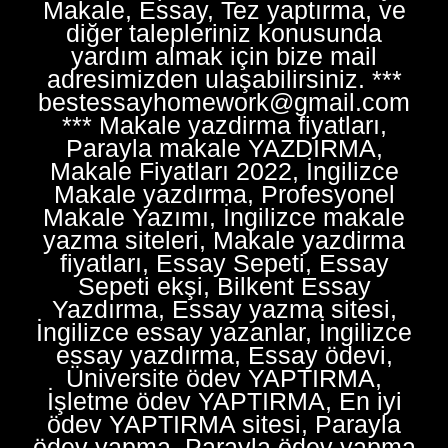
Makale, Essay, Tez yaptırma, ve
diğer talepleriniz konusunda
yardım almak için bize mail
adresimizden ulaşabilirsiniz. ***
bestessayhomework@gmail.com
*** Makale yazdirma fiyatları,
Parayla makale YAZDIRMA,
Makale Fiyatları 2022, İngilizce
Makale yazdırma, Profesyonel
Makale Yazımı, İngilizce makale
yazma siteleri, Makale yazdirma
fiyatları, Essay Sepeti, Essay
Sepeti ekşi, Bilkent Essay
Yazdırma, Essay yazma sitesi,
İngilizce essay yazanlar, İngilizce
essay yazdırma, Essay ödevi,
Üniversite ödev YAPTIRMA,
İşletme ödev YAPTIRMA, En iyi
ödev YAPTIRMA sitesi, Parayla
ödev yapma, Parayla ödev yapma