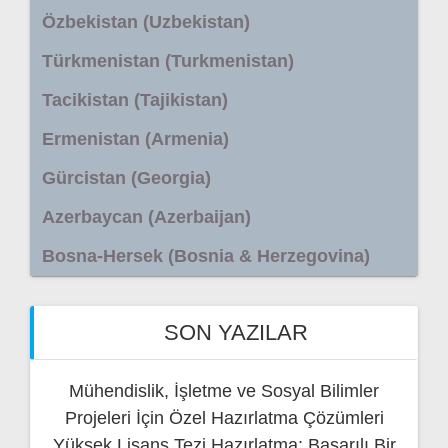
Özbekistan (Uzbekistan)
Türkmenistan (Turkmenistan)
Tacikistan (Tajikistan)
Ermenistan (Armenia)
Gürcistan (Georgia)
Azerbaycan (Azerbaijan)
Bosna-Hersek (Bosnia & Herzegovina)
SON YAZILAR
Mühendislik, İşletme ve Sosyal Bilimler
Projeleri İçin Özel Hazırlatma Çözümleri
Yüksek Lisans Tezi Hazırlatma: Başarılı Bir