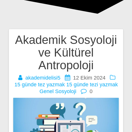
Akademik Sosyoloji
Yazı
ve Kültürel
gezinmesi
Antropoloji
akademidelisi5
12 Ekim 2024
15 günde tez yazmak
15 günde tezi yazmak
Genel
Sosyoloji
0