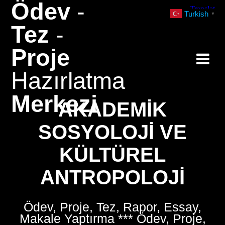
Ödev
-
Skip
Turkish
▼
to
Tez
-
content
Proje
Hazırlatma
Merkezi
AKADEMIK
SOSYOLOJI VE
KÜLTÜREL
ANTROPOLOJI
Ödev, Proje, Tez, Rapor, Essay,
Makale Yaptırma *** Ödev, Proje,