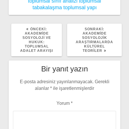
toplumsal sınıf analizi
toplumsal
tabakalaşma
toplumsal yapı
ÖNCEKI
SONRAKI
ÖNCEKI:
SONRAKI:
YAZI:
YAZI:
AKADEMIDE
AKADEMIDE
SOSYOLOJI VE
SOSYOLOJIK
HUKUK:
ARAŞTIRMALARDA
TOPLUMSAL
KÜLTÜREL
ADALET ARAYIŞI
TEORILER
Bir yanıt yazın
E-posta adresiniz yayınlanmayacak.
Gerekli
alanlar
*
ile işaretlenmişlerdir
Yorum
*