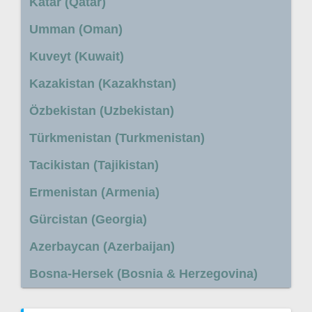
Katar (Qatar)
Umman (Oman)
Kuveyt (Kuwait)
Kazakistan (Kazakhstan)
Özbekistan (Uzbekistan)
Türkmenistan (Turkmenistan)
Tacikistan (Tajikistan)
Ermenistan (Armenia)
Gürcistan (Georgia)
Azerbaycan (Azerbaijan)
Bosna-Hersek (Bosnia & Herzegovina)