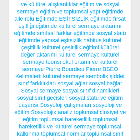
ve kültürel alışkanlıklar
eğitim ve sosyal
sermaye
eğitim ve toplumsal yapı
eğitimde
aile rolü
Eğitimde EŞİTSİZLİK
eğitimde fırsat
eşitliği
eğitimde kültürel sermaye aktarımı
eğitimde sınıfsal farklar
eğitimde sosyal statü
eğitimde yapısal eşitsizlik
habitus
kültürel
çeşitlilik
kültürel çeşitlilik eğitimi
kültürel
değer aktarımı
kültürel sermaye
kültürel
sermaye teorisi
okul ortamı ve kültürel
sermaye
Pierre Bourdieu
Pierre BSEO
Kelimeleri: kültürel sermaye
sembolik şiddet
sınıf farklılıkları
sosyal ağlar
sosyal bağlar
Sosyal sermaye
sosyal sınıf dinamikleri
sosyal sınıf geçişleri
sosyal statü ve eğitim
başarısı
Sosyoloji çalışmaları
sosyoloji ve
eğitim
Sosyolojik analiz
toplumsal cinsiyet ve
eğitim
toplumsal hareketlilik
toplumsal
hareketlilik ve kültürel sermaye
toplumsal
kalkınma
toplumsal normlar
toplumsal sınıf