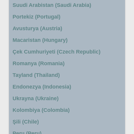
Suudi Arabistan (Saudi Arabia)
Portekiz (Portugal)
Avusturya (Austria)
Macaristan (Hungary)
Çek Cumhuriyeti (Czech Republic)
Romanya (Romania)
Tayland (Thailand)
Endonezya (Indonesia)
Ukrayna (Ukraine)
Kolombiya (Colombia)
Şili (Chile)
Peru (Peru)