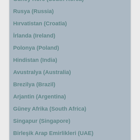
Rusya (Russia)
Hırvatistan (Croatia)
İrlanda (Ireland)
Polonya (Poland)
Hindistan (India)
Avustralya (Australia)
Brezilya (Brazil)
Arjantin (Argentina)
Güney Afrika (South Africa)
Singapur (Singapore)
Birleşik Arap Emirlikleri (UAE)