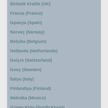
Birleşik Krallık (UK)
Fransa (France)
İspanya (Spain)
Norveç (Norway)
Belçika (Belgium)
Hollanda (Netherlands)
İsviçre (Switzerland)
İsveç (Sweden)
İtalya (Italy)
Finlandiya (Finland)
Meksika (Mexico)
Güney Kore (South Korea)