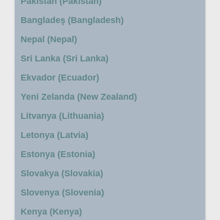
Pakistan (Pakistan)
Bangladeş (Bangladesh)
Nepal (Nepal)
Sri Lanka (Sri Lanka)
Ekvador (Ecuador)
Yeni Zelanda (New Zealand)
Litvanya (Lithuania)
Letonya (Latvia)
Estonya (Estonia)
Slovakya (Slovakia)
Slovenya (Slovenia)
Kenya (Kenya)