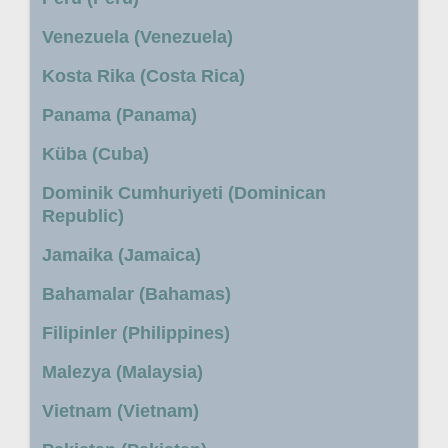
Venezuela (Venezuela)
Kosta Rika (Costa Rica)
Panama (Panama)
Küba (Cuba)
Dominik Cumhuriyeti (Dominican
Republic)
Jamaika (Jamaica)
Bahamalar (Bahamas)
Filipinler (Philippines)
Malezya (Malaysia)
Vietnam (Vietnam)