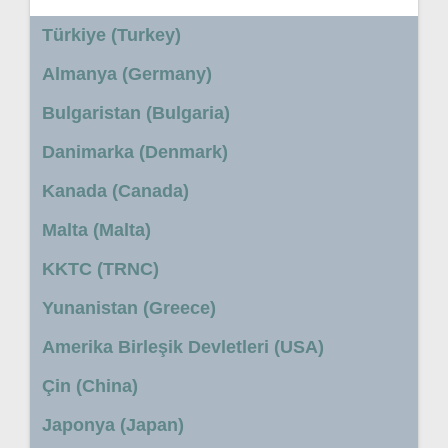
Türkiye (Turkey)
Almanya (Germany)
Bulgaristan (Bulgaria)
Danimarka (Denmark)
Kanada (Canada)
Malta (Malta)
KKTC (TRNC)
Yunanistan (Greece)
Amerika Birleşik Devletleri (USA)
Çin (China)
Japonya (Japan)