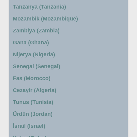
Tanzanya (Tanzania)
Mozambik (Mozambique)
Zambiya (Zambia)
Gana (Ghana)
Nijerya (Nigeria)
Senegal (Senegal)
Fas (Morocco)
Cezayir (Algeria)
Tunus (Tunisia)
Ürdün (Jordan)
İsrail (Israel)