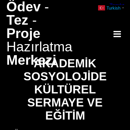
Ödev
-
Skip
Turkish
▼
to
Tez
-
content
Proje
Hazırlatma
Merkezi
AKADEMIK
SOSYOLOJIDE
KÜLTÜREL
SERMAYE VE
EĞITIM