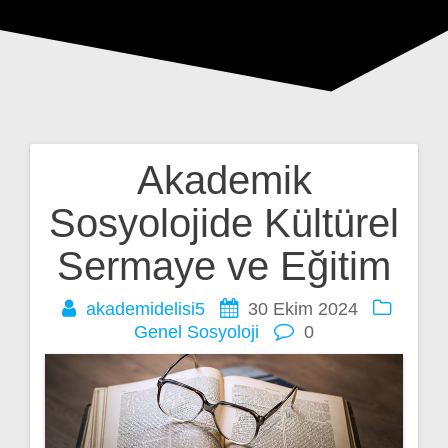
Akademik
Yazı
Sosyolojide Kültürel
gezinmesi
Sermaye ve Eğitim
akademidelisi5
30 Ekim 2024
Genel
Sosyoloji
0