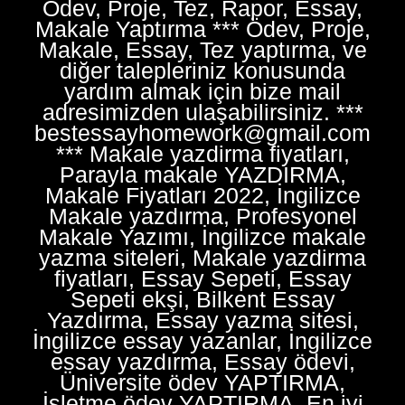
Ödev, Proje, Tez, Rapor, Essay,
Makale Yaptırma *** Ödev, Proje,
Makale, Essay, Tez yaptırma, ve
diğer talepleriniz konusunda
yardım almak için bize mail
adresimizden ulaşabilirsiniz. ***
bestessayhomework@gmail.com
*** Makale yazdirma fiyatları,
Parayla makale YAZDIRMA,
Makale Fiyatları 2022, İngilizce
Makale yazdırma, Profesyonel
Makale Yazımı, İngilizce makale
yazma siteleri, Makale yazdirma
fiyatları, Essay Sepeti, Essay
Sepeti ekşi, Bilkent Essay
Yazdırma, Essay yazma sitesi,
İngilizce essay yazanlar, İngilizce
essay yazdırma, Essay ödevi,
Üniversite ödev YAPTIRMA,
İşletme ödev YAPTIRMA, En iyi