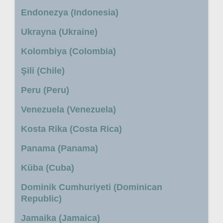
Endonezya (Indonesia)
Ukrayna (Ukraine)
Kolombiya (Colombia)
Şili (Chile)
Peru (Peru)
Venezuela (Venezuela)
Kosta Rika (Costa Rica)
Panama (Panama)
Küba (Cuba)
Dominik Cumhuriyeti (Dominican
Republic)
Jamaika (Jamaica)