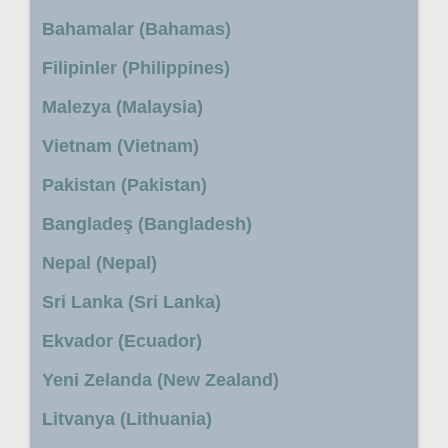
Bahamalar (Bahamas)
Filipinler (Philippines)
Malezya (Malaysia)
Vietnam (Vietnam)
Pakistan (Pakistan)
Bangladeş (Bangladesh)
Nepal (Nepal)
Sri Lanka (Sri Lanka)
Ekvador (Ecuador)
Yeni Zelanda (New Zealand)
Litvanya (Lithuania)