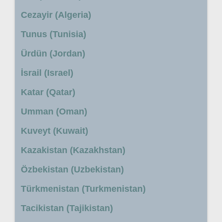
Cezayir (Algeria)
Tunus (Tunisia)
Ürdün (Jordan)
İsrail (Israel)
Katar (Qatar)
Umman (Oman)
Kuveyt (Kuwait)
Kazakistan (Kazakhstan)
Özbekistan (Uzbekistan)
Türkmenistan (Turkmenistan)
Tacikistan (Tajikistan)