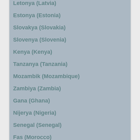
Letonya (Latvia)
Estonya (Estonia)
Slovakya (Slovakia)
Slovenya (Slovenia)
Kenya (Kenya)
Tanzanya (Tanzania)
Mozambik (Mozambique)
Zambiya (Zambia)
Gana (Ghana)
Nijerya (Nigeria)
Senegal (Senegal)
Fas (Morocco)