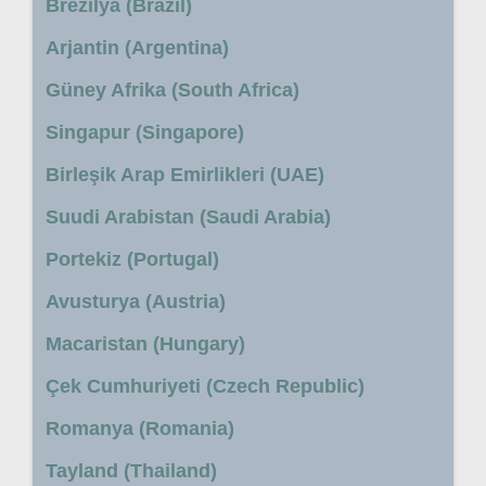
Brezilya (Brazil)
Arjantin (Argentina)
Güney Afrika (South Africa)
Singapur (Singapore)
Birleşik Arap Emirlikleri (UAE)
Suudi Arabistan (Saudi Arabia)
Portekiz (Portugal)
Avusturya (Austria)
Macaristan (Hungary)
Çek Cumhuriyeti (Czech Republic)
Romanya (Romania)
Tayland (Thailand)