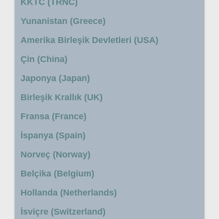
KKTC (TRNC)
Yunanistan (Greece)
Amerika Birleşik Devletleri (USA)
Çin (China)
Japonya (Japan)
Birleşik Krallık (UK)
Fransa (France)
İspanya (Spain)
Norveç (Norway)
Belçika (Belgium)
Hollanda (Netherlands)
İsviçre (Switzerland)