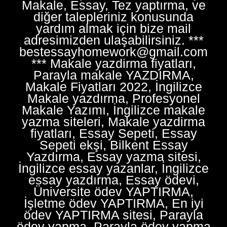
Makale, Essay, Tez yaptırma, ve
diğer talepleriniz konusunda
yardım almak için bize mail
adresimizden ulaşabilirsiniz. ***
bestessayhomework@gmail.com
*** Makale yazdirma fiyatları,
Parayla makale YAZDIRMA,
Makale Fiyatları 2022, İngilizce
Makale yazdırma, Profesyonel
Makale Yazımı, İngilizce makale
yazma siteleri, Makale yazdirma
fiyatları, Essay Sepeti, Essay
Sepeti ekşi, Bilkent Essay
Yazdırma, Essay yazma sitesi,
İngilizce essay yazanlar, İngilizce
essay yazdırma, Essay ödevi,
Üniversite ödev YAPTIRMA,
İşletme ödev YAPTIRMA, En iyi
ödev YAPTIRMA sitesi, Parayla
ödev yapma, Parayla ödev yapma