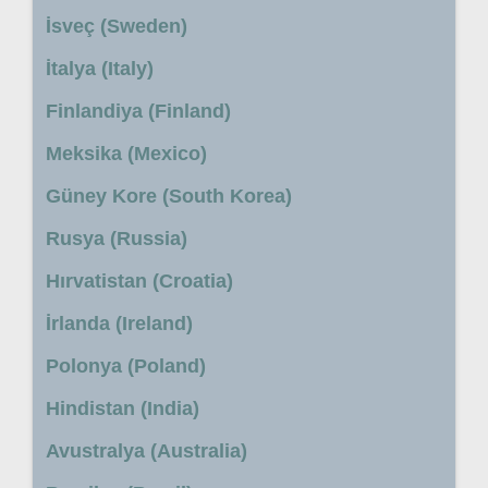
İsveç (Sweden)
İtalya (Italy)
Finlandiya (Finland)
Meksika (Mexico)
Güney Kore (South Korea)
Rusya (Russia)
Hırvatistan (Croatia)
İrlanda (Ireland)
Polonya (Poland)
Hindistan (India)
Avustralya (Australia)