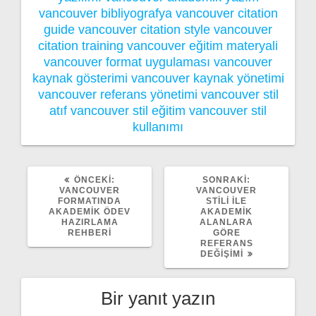
vancouver bibliyografya
vancouver citation
guide
vancouver citation style
vancouver
citation training
vancouver eğitim materyali
vancouver format uygulaması
vancouver
kaynak gösterimi
vancouver kaynak yönetimi
vancouver referans yönetimi
vancouver stil
atıf
vancouver stil eğitim
vancouver stil
kullanımı
ÖNCEKI
SONRAKI
ÖNCEKI:
SONRAKI:
YAZI:
YAZI:
VANCOUVER
VANCOUVER
FORMATINDA
STILI ILE
AKADEMIK ÖDEV
AKADEMIK
HAZIRLAMA
ALANLARA
REHBERI
GÖRE
REFERANS
DEĞIŞIMI
Bir yanıt yazın