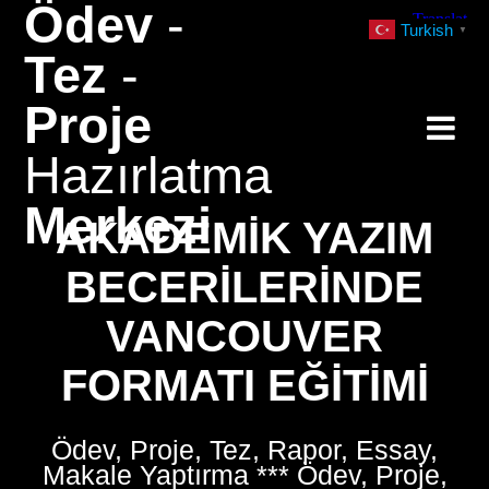
Ödev
-
Skip
Turkish
▼
to
Tez
-
content
Proje
Hazırlatma
Merkezi
AKADEMIK YAZIM
BECERILERINDE
VANCOUVER
FORMATI EĞITIMI
Ödev, Proje, Tez, Rapor, Essay,
Makale Yaptırma *** Ödev, Proje,