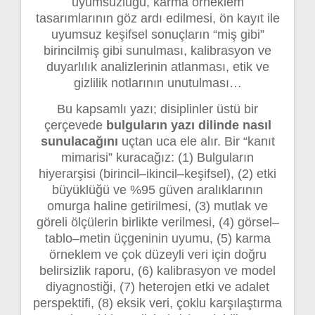
uyumsuzluğu, karma örneklem
tasarımlarının göz ardı edilmesi, ön kayıt ile
uyumsuz keşifsel sonuçların “miş gibi”
birincilmiş gibi sunulması, kalibrasyon ve
duyarlılık analizlerinin atlanması, etik ve
gizlilik notlarının unutulması…
Bu kapsamlı yazı; disiplinler üstü bir
çerçevede
bulguların yazı dilinde nasıl
sunulacağını
uçtan uca ele alır. Bir “kanıt
mimarisi” kuracağız: (1) Bulguların
hiyerarşisi (birincil–ikincil–keşifsel), (2) etki
büyüklüğü ve %95 güven aralıklarının
omurga haline getirilmesi, (3) mutlak ve
göreli ölçülerin birlikte verilmesi, (4) görsel–
tablo–metin üçgeninin uyumu, (5) karma
örneklem ve çok düzeyli veri için doğru
belirsizlik raporu, (6) kalibrasyon ve model
diyagnostiği, (7) heterojen etki ve adalet
perspektifi, (8) eksik veri, çoklu karşılaştırma