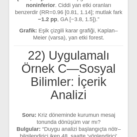
noninferior
. Ciddi yan etki oranları
benzerdir (RR=0.96 [0.81, 1.14]; mutlak fark
−1.2 pp
, GA [−3.8, 1.5]).”
Grafik:
Eşik çizgili karar grafiği, Kaplan–
Meier (varsa), yan etki forest.
22) Uygulamalı
Örnek C—Sosyal
Bilimler: İçerik
Analizi
Soru:
Kriz döneminde kurumun mesaj
tonunda dönüşüm var mı?
Bulgular:
“Duygu analizi başlangıçta nötr–
bilgilendirici iken 48. saatte ‘yönlendirici’