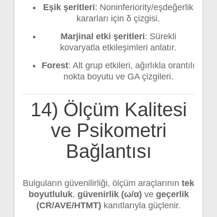
Eşik şeritleri
: Noninferiority/eşdeğerlik
kararları için δ çizgisi.
Marjinal etki şeritleri
: Sürekli
kovaryatla etkileşimleri anlatır.
Forest
: Alt grup etkileri, ağırlıkla orantılı
nokta boyutu ve GA çizgileri.
14) Ölçüm Kalitesi
ve Psikometri
Bağlantısı
Bulguların güvenilirliği, ölçüm araçlarının
tek
boyutluluk
,
güvenirlik (ω/α)
ve
geçerlik
(CR/AVE/HTMT)
kanıtlarıyla güçlenir.