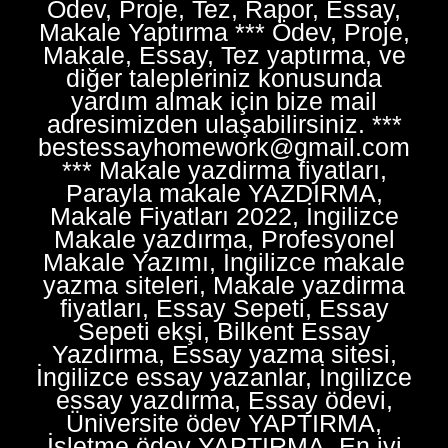
Ödev, Proje, Tez, Rapor, Essay,
Makale Yaptırma *** Ödev, Proje,
Makale, Essay, Tez yaptırma, ve
diğer talepleriniz konusunda
yardım almak için bize mail
adresimizden ulaşabilirsiniz. ***
bestessayhomework@gmail.com
*** Makale yazdirma fiyatları,
Parayla makale YAZDIRMA,
Makale Fiyatları 2022, İngilizce
Makale yazdırma, Profesyonel
Makale Yazımı, İngilizce makale
yazma siteleri, Makale yazdirma
fiyatları, Essay Sepeti, Essay
Sepeti ekşi, Bilkent Essay
Yazdırma, Essay yazma sitesi,
İngilizce essay yazanlar, İngilizce
essay yazdırma, Essay ödevi,
Üniversite ödev YAPTIRMA,
İşletme ödev YAPTIRMA, En iyi