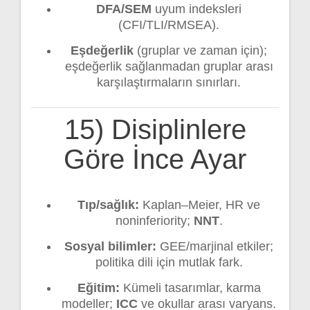
DFA/SEM
uyum indeksleri
(CFI/TLI/RMSEA).
Eşdeğerlik
(gruplar ve zaman için);
eşdeğerlik sağlanmadan gruplar arası
karşılaştırmaların sınırları.
15) Disiplinlere
Göre İnce Ayar
Tıp/sağlık:
Kaplan–Meier, HR ve
noninferiority;
NNT
.
Sosyal bilimler:
GEE/marjinal etkiler;
politika dili için mutlak fark.
Eğitim:
Kümeli tasarımlar, karma
modeller;
ICC
ve okullar arası varyans.