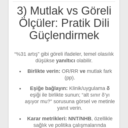
3) Mutlak vs Göreli
Ölçüler: Pratik Dili
Güçlendirmek
“%31 artış” gibi göreli ifadeler, temel olasılık
düşükse
yanıltıcı
olabilir.
Birlikte verin:
OR/RR
ve
mutlak fark
(pp).
Eşiğe bağlayın:
Klinik/uygulama
δ
eşiği ile birlikte sunun; “alt sınır δ’yı
aşıyor mu?” sorusuna görsel ve metinle
yanıt verin.
Karar metrikleri:
NNT/NHB
, özellikle
sağlık ve politika çalışmalarında