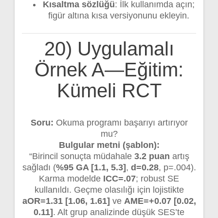
Kısaltma sözlüğü
: İlk kullanımda açın;
figür altına kısa versiyonunu ekleyin.
20) Uygulamalı
Örnek A—Eğitim:
Kümeli RCT
Soru:
Okuma programı başarıyı artırıyor
mu?
Bulgular metni (şablon):
“Birincil sonuçta müdahale
3.2 puan
artış
sağladı (
%95 GA [1.1, 5.3]
,
d=0.28
, p=.004).
Karma modelde
ICC=.07
; robust SE
kullanıldı. Geçme olasılığı için lojistikte
aOR=1.31 [1.06, 1.61]
ve
AME=+0.07 [0.02,
0.11]
. Alt grup analizinde düşük SES’te