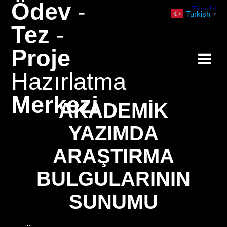
Ödev
-
Skip
Turkish
▼
to
Tez
-
content
Proje
Hazırlatma
Merkezi
AKADEMIK
YAZIMDA
ARAŞTIRMA
BULGULARININ
SUNUMU