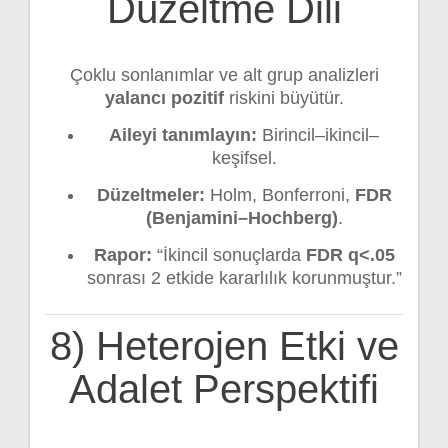
Düzeltme Dili
Çoklu sonlanımlar ve alt grup analizleri
yalancı pozitif
riskini büyütür.
Aileyi tanımlayın:
Birincil–ikincil–
keşifsel.
Düzeltmeler:
Holm, Bonferroni,
FDR
(Benjamini–Hochberg)
.
Rapor:
“İkincil sonuçlarda
FDR q<.05
sonrası 2 etkide kararlılık korunmuştur.”
8) Heterojen Etki ve
Adalet Perspektifi