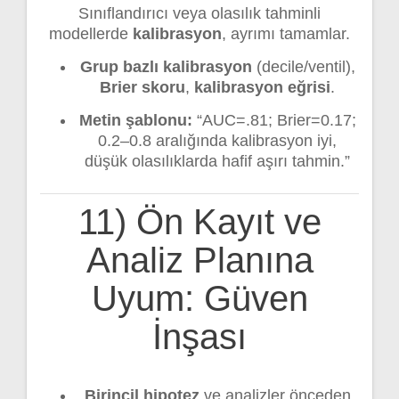
Sınıflandırıcı veya olasılık tahminli
modellerde
kalibrasyon
, ayrımı tamamlar.
Grup bazlı kalibrasyon
(decile/ventil),
Brier skoru
,
kalibrasyon eğrisi
.
Metin şablonu:
“AUC=.81; Brier=0.17;
0.2–0.8 aralığında kalibrasyon iyi,
düşük olasılıklarda hafif aşırı tahmin.”
11) Ön Kayıt ve
Analiz Planına
Uyum: Güven
İnşası
Birincil hipotez
ve analizler önceden