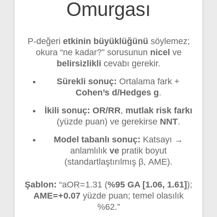
Omurgası
P-değeri
etkinin büyüklüğünü
söylemez;
okura “ne kadar?” sorusunun
nicel
ve
belirsizlikli
cevabı gerekir.
Sürekli sonuç:
Ortalama fark +
Cohen’s d/Hedges g
.
İkili sonuç:
OR/RR
,
mutlak risk farkı
(yüzde puan) ve gerekirse
NNT
.
Model tabanlı sonuç:
Katsayı →
anlamlılık
ve
pratik boyut
(standartlaştırılmış β, AME).
Şablon:
“aOR=1.31 (
%95 GA [1.06, 1.61]
);
AME=+0.07
yüzde puan; temel olasılık
%62.”