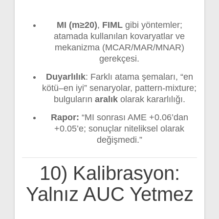
MI (m≥20)
,
FIML
gibi yöntemler;
atamada kullanılan kovaryatlar ve
mekanizma (MCAR/MAR/MNAR)
gerekçesi.
Duyarlılık
: Farklı atama şemaları, “en
kötü–en iyi” senaryolar, pattern-mixture;
bulguların
aralık
olarak kararlılığı.
Rapor:
“MI sonrası AME +0.06’dan
+0.05’e; sonuçlar niteliksel olarak
değişmedi.”
10) Kalibrasyon:
Yalnız AUC Yetmez