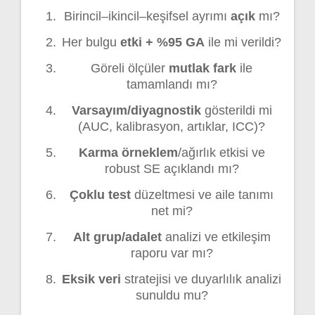
Birincil–ikincil–keşifsel ayrımı
açık
mı?
Her bulgu
etki + %95 GA
ile mi verildi?
Göreli ölçüler
mutlak fark
ile
tamamlandı mı?
Varsayım/diyagnostik
gösterildi mi
(AUC, kalibrasyon, artıklar, ICC)?
Karma örneklem
/ağırlık etkisi ve
robust SE açıklandı mı?
Çoklu test
düzeltmesi ve aile tanımı
net mi?
Alt grup/adalet
analizi ve etkileşim
raporu var mı?
Eksik veri
stratejisi ve duyarlılık analizi
sunuldu mu?