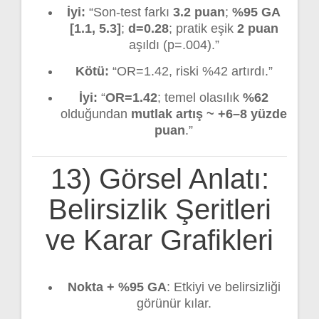
İyi:
“Son-test farkı
3.2 puan
;
%95 GA
[1.1, 5.3]
;
d=0.28
; pratik eşik
2 puan
aşıldı (p=.004).”
Kötü:
“OR=1.42, riski %42 artırdı.”
İyi:
“
OR=1.42
; temel olasılık
%62
olduğundan
mutlak artış ~ +6–8 yüzde
puan
.”
13) Görsel Anlatı:
Belirsizlik Şeritleri
ve Karar Grafikleri
Nokta + %95 GA
: Etkiyi ve belirsizliği
görünür kılar.