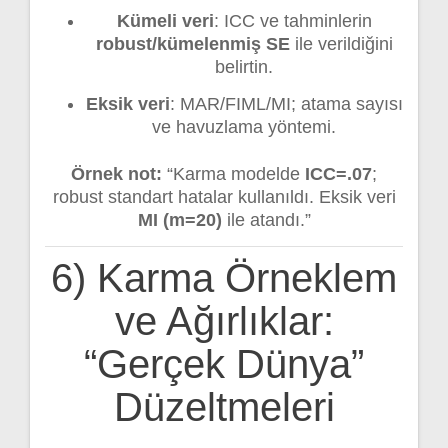
Kümeli veri
: ICC ve tahminlerin
robust/kümelenmiş SE
ile verildiğini
belirtin.
Eksik veri
: MAR/FIML/MI; atama sayısı
ve havuzlama yöntemi.
Örnek not:
“Karma modelde
ICC=.07
;
robust standart hatalar kullanıldı. Eksik veri
MI (m=20)
ile atandı.”
6) Karma Örneklem
ve Ağırlıklar:
“Gerçek Dünya”
Düzeltmeleri