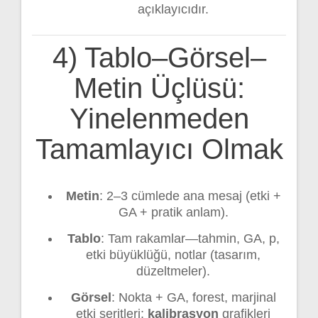
açıklayıcıdır.
4) Tablo–Görsel–
Metin Üçlüsü:
Yinelenmeden
Tamamlayıcı Olmak
Metin
: 2–3 cümlede ana mesaj (etki +
GA + pratik anlam).
Tablo
: Tam rakamlar—tahmin, GA, p,
etki büyüklüğü, notlar (tasarım,
düzeltmeler).
Görsel
: Nokta + GA, forest, marjinal
etki şeritleri;
kalibrasyon
grafikleri