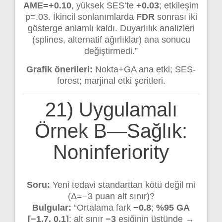
AME=+0.10
, yüksek SES’te
+0.03
; etkileşim
p=.03. İkincil sonlanımlarda
FDR
sonrası iki
gösterge anlamlı kaldı. Duyarlılık analizleri
(splines, alternatif ağırlıklar) ana sonucu
değiştirmedi.”
Grafik önerileri:
Nokta+GA ana etki; SES-
forest; marjinal etki şeritleri.
21) Uygulamalı
Örnek B—Sağlık:
Noninferiority
Soru:
Yeni tedavi standarttan kötü değil mi
(Δ=−3 puan alt sınır)?
Bulgular:
“Ortalama fark
−0.8
;
%95 GA
[−1.7, 0.1]
; alt sınır
−3
eşiğinin üstünde →