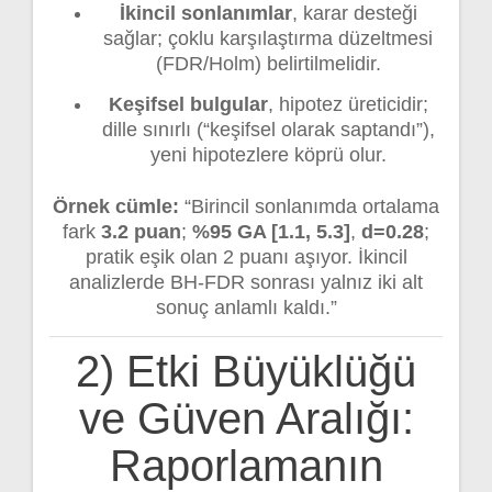
İkincil sonlanımlar
, karar desteği
sağlar; çoklu karşılaştırma düzeltmesi
(FDR/Holm) belirtilmelidir.
Keşifsel bulgular
, hipotez üreticidir;
dille sınırlı (“keşifsel olarak saptandı”),
yeni hipotezlere köprü olur.
Örnek cümle:
“Birincil sonlanımda ortalama
fark
3.2 puan
;
%95 GA [1.1, 5.3]
,
d=0.28
;
pratik eşik olan 2 puanı aşıyor. İkincil
analizlerde BH-FDR sonrası yalnız iki alt
sonuç anlamlı kaldı.”
2) Etki Büyüklüğü
ve Güven Aralığı:
Raporlamanın