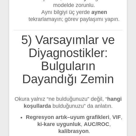
modelde zorunlu.
Aynı bilgiyi üç yerde
aynen
tekrarlamayın; görev paylaşımı yapın.
5) Varsayımlar ve
Diyagnostikler:
Bulguların
Dayandığı Zemin
Okura yalnız “ne bulduğunuzu” değil, “
hangi
koşullarda
bulduğunuzu” da anlatın.
Regresyon artık–uyum grafikleri
,
VIF
,
ki-kare uygunluk
,
AUC/ROC
,
kalibrasyon
.