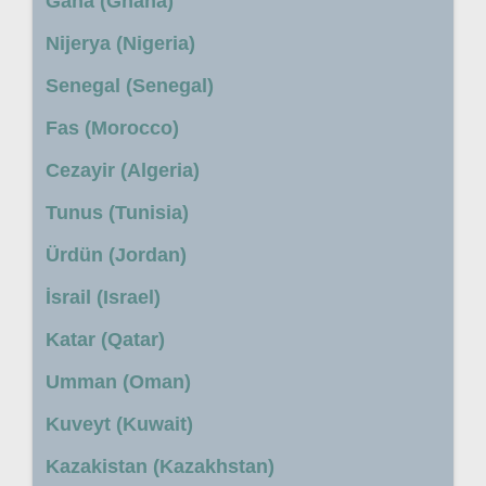
Gana (Ghana)
Nijerya (Nigeria)
Senegal (Senegal)
Fas (Morocco)
Cezayir (Algeria)
Tunus (Tunisia)
Ürdün (Jordan)
İsrail (Israel)
Katar (Qatar)
Umman (Oman)
Kuveyt (Kuwait)
Kazakistan (Kazakhstan)