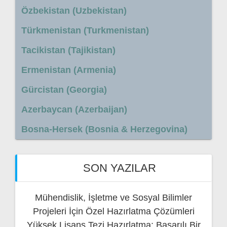
Özbekistan (Uzbekistan)
Türkmenistan (Turkmenistan)
Tacikistan (Tajikistan)
Ermenistan (Armenia)
Gürcistan (Georgia)
Azerbaycan (Azerbaijan)
Bosna-Hersek (Bosnia & Herzegovina)
SON YAZILAR
Mühendislik, İşletme ve Sosyal Bilimler
Projeleri İçin Özel Hazırlatma Çözümleri
Yüksek Lisans Tezi Hazırlatma: Başarılı Bir