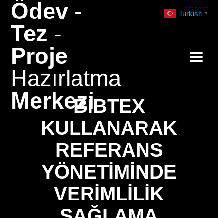
Ödev
-
Skip
Turkish
▼
to
Tez
-
content
Proje
Hazırlatma
Merkezi
BIBTEX
KULLANARAK
REFERANS
YÖNETIMINDE
VERIMLILIK
SAĞLAMA