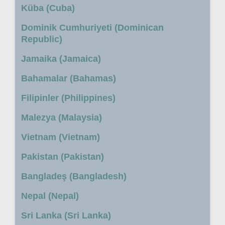
Küba (Cuba)
Dominik Cumhuriyeti (Dominican
Republic)
Jamaika (Jamaica)
Bahamalar (Bahamas)
Filipinler (Philippines)
Malezya (Malaysia)
Vietnam (Vietnam)
Pakistan (Pakistan)
Bangladeş (Bangladesh)
Nepal (Nepal)
Sri Lanka (Sri Lanka)