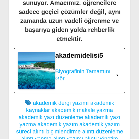
sunuyor. Amacımız, öğrencilere
sadece geçici çözümler değil, aynı
zamanda uzun vadeli öğrenme ve
başarıya giden yolda rehberlik
etmektir.
akademidelisi5
Biyografinin Tamamını
Gör
akademik dergi yazımı
akademik
kaynaklar
akademik makale yazma
akademik yazı düzenleme
akademik yazı
yazma
akademik yazım
akademik yazım
süreci
alıntı biçimlendirme
alıntı düzenleme
alıntı yapma
alıntı yazımı
alıntı yönetim