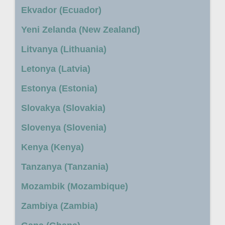
Ekvador (Ecuador)
Yeni Zelanda (New Zealand)
Litvanya (Lithuania)
Letonya (Latvia)
Estonya (Estonia)
Slovakya (Slovakia)
Slovenya (Slovenia)
Kenya (Kenya)
Tanzanya (Tanzania)
Mozambik (Mozambique)
Zambiya (Zambia)