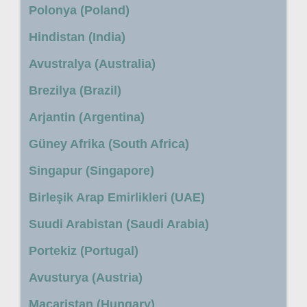
Polonya (Poland)
Hindistan (India)
Avustralya (Australia)
Brezilya (Brazil)
Arjantin (Argentina)
Güney Afrika (South Africa)
Singapur (Singapore)
Birleşik Arap Emirlikleri (UAE)
Suudi Arabistan (Saudi Arabia)
Portekiz (Portugal)
Avusturya (Austria)
Macaristan (Hungary)