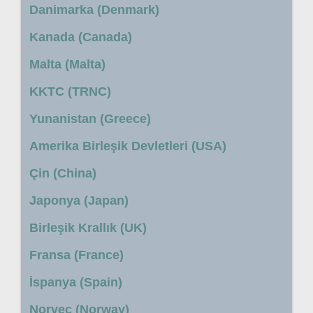
Danimarka (Denmark)
Kanada (Canada)
Malta (Malta)
KKTC (TRNC)
Yunanistan (Greece)
Amerika Birleşik Devletleri (USA)
Çin (China)
Japonya (Japan)
Birleşik Krallık (UK)
Fransa (France)
İspanya (Spain)
Norveç (Norway)