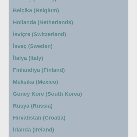
Belçika (Belgium)
Hollanda (Netherlands)
İsviçre (Switzerland)
İsveç (Sweden)
İtalya (Italy)
Finlandiya (Finland)
Meksika (Mexico)
Güney Kore (South Korea)
Rusya (Russia)
Hırvatistan (Croatia)
İrlanda (Ireland)