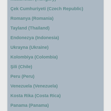
Çek Cumhuriyeti (Czech Republic)
Romanya (Romania)
Tayland (Thailand)
Endonezya (Indonesia)
Ukrayna (Ukraine)
Kolombiya (Colombia)
Şili (Chile)
Peru (Peru)
Venezuela (Venezuela)
Kosta Rika (Costa Rica)
Panama (Panama)