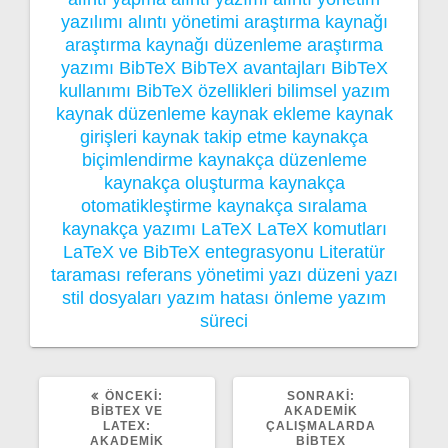
yazılımı
alıntı yönetimi
araştırma kaynağı
araştırma kaynağı düzenleme
araştırma
yazımı
BibTeX
BibTeX avantajları
BibTeX
kullanımı
BibTeX özellikleri
bilimsel yazım
kaynak düzenleme
kaynak ekleme
kaynak
girişleri
kaynak takip etme
kaynakça
biçimlendirme
kaynakça düzenleme
kaynakça oluşturma
kaynakça
otomatikleştirme
kaynakça sıralama
kaynakça yazımı
LaTeX
LaTeX komutları
LaTeX ve BibTeX entegrasyonu
Literatür
taraması
referans yönetimi
yazı düzeni
yazı
stil dosyaları
yazım hatası önleme
yazım
süreci
ÖNCEKI
SONRAKI
ÖNCEKI:
SONRAKI:
YAZI:
YAZI:
BIBTEX VE
AKADEMIK
LATEX:
ÇALIŞMALARDA
AKADEMIK
BIBTEX