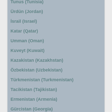
Tunus (Tunisia)
Ürdün (Jordan)
İsrail (Israel)
Katar (Qatar)
Umman (Oman)
Kuveyt (Kuwait)
Kazakistan (Kazakhstan)
Özbekistan (Uzbekistan)
Türkmenistan (Turkmenistan)
Tacikistan (Tajikistan)
Ermenistan (Armenia)
Gürcistan (Georgia)