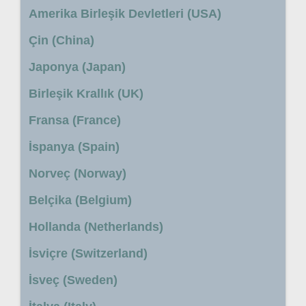
Amerika Birleşik Devletleri (USA)
Çin (China)
Japonya (Japan)
Birleşik Krallık (UK)
Fransa (France)
İspanya (Spain)
Norveç (Norway)
Belçika (Belgium)
Hollanda (Netherlands)
İsviçre (Switzerland)
İsveç (Sweden)