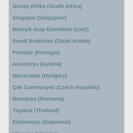
Güney Afrika (South Africa)
Singapur (Singapore)
Birleşik Arap Emirlikleri (UAE)
Suudi Arabistan (Saudi Arabia)
Portekiz (Portugal)
Avusturya (Austria)
Macaristan (Hungary)
Çek Cumhuriyeti (Czech Republic)
Romanya (Romania)
Tayland (Thailand)
Endonezya (Indonesia)