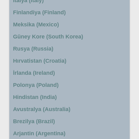
İtalya (Italy)
Finlandiya (Finland)
Meksika (Mexico)
Güney Kore (South Korea)
Rusya (Russia)
Hırvatistan (Croatia)
İrlanda (Ireland)
Polonya (Poland)
Hindistan (India)
Avustralya (Australia)
Brezilya (Brazil)
Arjantin (Argentina)