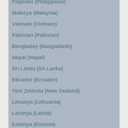
Filipinler (Philippines)
Malezya (Malaysia)
Vietnam (Vietnam)
Pakistan (Pakistan)
Bangladeş (Bangladesh)
Nepal (Nepal)
Sri Lanka (Sri Lanka)
Ekvador (Ecuador)
Yeni Zelanda (New Zealand)
Litvanya (Lithuania)
Letonya (Latvia)
Estonya (Estonia)