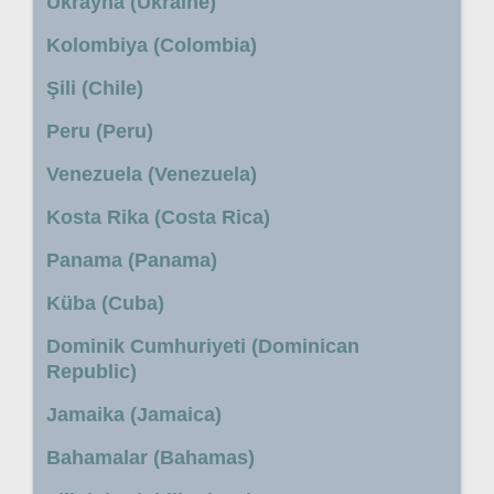
Ukrayna (Ukraine)
Kolombiya (Colombia)
Şili (Chile)
Peru (Peru)
Venezuela (Venezuela)
Kosta Rika (Costa Rica)
Panama (Panama)
Küba (Cuba)
Dominik Cumhuriyeti (Dominican
Republic)
Jamaika (Jamaica)
Bahamalar (Bahamas)