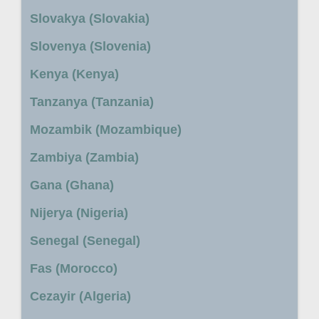
Slovakya (Slovakia)
Slovenya (Slovenia)
Kenya (Kenya)
Tanzanya (Tanzania)
Mozambik (Mozambique)
Zambiya (Zambia)
Gana (Ghana)
Nijerya (Nigeria)
Senegal (Senegal)
Fas (Morocco)
Cezayir (Algeria)