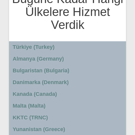
Ülkelere Hizmet
Verdik
Türkiye (Turkey)
Almanya (Germany)
Bulgaristan (Bulgaria)
Danimarka (Denmark)
Kanada (Canada)
Malta (Malta)
KKTC (TRNC)
Yunanistan (Greece)