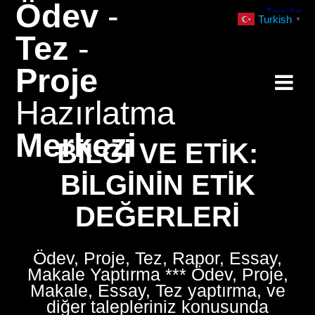
Ödev
-
Skip
Turkish
▼
to
Tez
-
content
Proje
Hazırlatma
Merkezi
BILGI VE ETIK:
BILGININ ETIK
DEĞERLERI
Ödev, Proje, Tez, Rapor, Essay,
Makale Yaptırma *** Ödev, Proje,
Makale, Essay, Tez yaptırma, ve
diğer talepleriniz konusunda