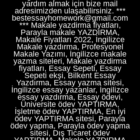
yardım almak için bize mail
adresimizden ulaşabilirsiniz. ***
bestessayhomework@gmail.com
*** Makale yazdirma fiyatları,
Parayla makale YAZDIRMA,
Makale Fiyatları 2022, İngilizce
Makale yazdırma, Profesyonel
Makale Yazımı, İngilizce makale
yazma siteleri, Makale yazdirma
fiyatları, Essay Sepeti, Essay
Sepeti ekşi, Bilkent Essay
Yazdırma, Essay yazma sitesi,
İngilizce essay yazanlar, İngilizce
essay yazdırma, Essay ödevi,
Üniversite ödev YAPTIRMA,
İşletme ödev YAPTIRMA, En iyi
ödev YAPTIRMA sitesi, Parayla
ödev yapma, Parayla ödev yapma
sitesi, Dış Ticaret ödev
YAPTIRMA, Makale YAZDIRMA