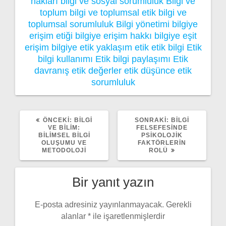
hakları
bilgi ve sosyal sorumluluk
Bilgi ve
toplum
bilgi ve toplumsal etik
bilgi ve
toplumsal sorumluluk
Bilgi yönetimi
bilgiye
erişim etiği
bilgiye erişim hakkı
bilgiye eşit
erişim
bilgiye etik yaklaşım
etik
etik bilgi
Etik
bilgi kullanımı
Etik bilgi paylaşımı
Etik
davranış
etik değerler
etik düşünce
etik
sorumluluk
ÖNCEKI
SONRAKI
ÖNCEKI:
BILGI
SONRAKI:
BILGI
YAZI:
YAZI:
VE BILIM:
FELSEFESINDE
BILIMSEL BILGI
PSIKOLOJIK
OLUŞUMU VE
FAKTÖRLERIN
METODOLOJI
ROLÜ
Bir yanıt yazın
E-posta adresiniz yayınlanmayacak.
Gerekli
alanlar
*
ile işaretlenmişlerdir