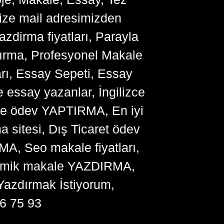
bize mail adresimizden
zdirma fiyatları, Parayla
ırma, Profesyonel Makale
arı, Essay Sepeti, Essay
 essay yazanlar, İngilizce
me ödev YAPTIRMA, En iyi
sitesi, Dış Ticaret ödev
, Seo makale fiyatları,
ademik makale YAZDIRMA,
Yazdırmak İstiyorum,
6 75 93