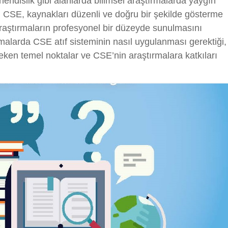
ühendislik gibi alanlarda bilimsel araştırmalarda yaygın
dir. CSE, kaynakları düzenli ve doğru bir şekilde gösterme
raştırmaların profesyonel bir düzeyde sunulmasını
rmalarda CSE atıf sisteminin nasıl uygulanması gerektiği,
reken temel noktalar ve CSE’nin araştırmalara katkıları