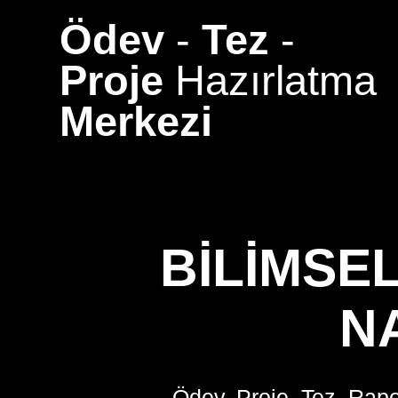
Skip
Ödev
-
Tez
-
to
content
Proje
Hazırlatma
Merkezi
BILIMSE
N
Ödev, Proje, Tez, Rapo