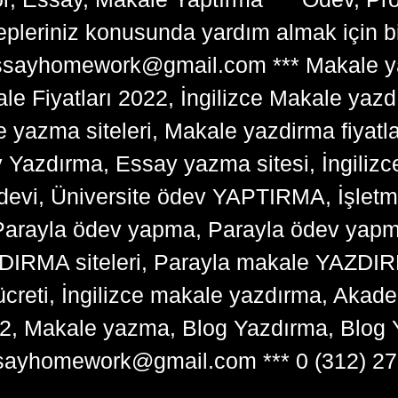
lepleriniz konusunda yardım almak için 
tessayhomework@gmail.com *** Makale ya
 Fiyatları 2022, İngilizce Makale yazd
e yazma siteleri, Makale yazdirma fiyatl
y Yazdırma, Essay yazma sitesi, İngilizce
devi, Üniversite ödev YAPTIRMA, İşlet
arayla ödev yapma, Parayla ödev yapma 
RMA siteleri, Parayla makale YAZDIRMA
ücreti, İngilizce makale yazdırma, Ak
22, Makale yazma, Blog Yazdırma, Blog 
sayhomework@gmail.com *** 0 (312) 27