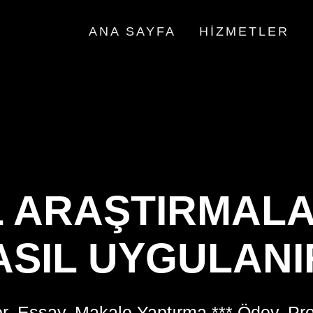
ANA SAYFA
HIZMETLER
L ARAŞTIRMAL
ASIL UYGULANI
r, Essay, Makale Yaptırma *** Ödev, Pr