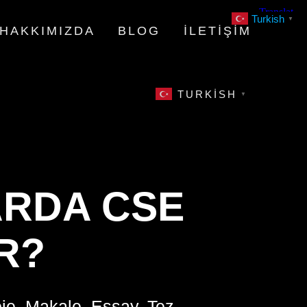
Turkish
▼
HAKKIMIZDA
BLOG
İLETIŞIM
TURKISH
▼
ARDA CSE
R?
oje, Makale, Essay, Tez