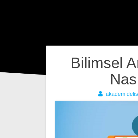
Yazı
Bilimsel 
gezinmesi
Nası
akademidelis