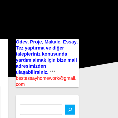
Ödev, Proje, Makale, Essay,
Tez yaptırma ve diğer
talepleriniz konusunda
yardım almak için bize mail
adresimizden
ulaşabilirsiniz.
***
bestessayhomework@gmail.
com