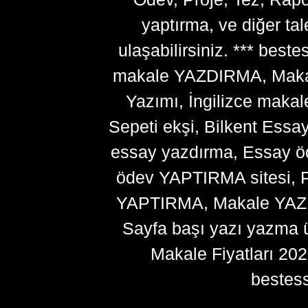
yaptırma, ve diğer ta
ulaşabilirsiniz. *** bes
makale YAZDIRMA, Makale
Yazımı, İngilizce makal
Sepeti ekşi, Bilkent Essa
essay yazdırma, Essay ö
ödev YAPTIRMA sitesi, P
YAPTIRMA, Makale YAZDI
Sayfa başı yazı yazma 
Makale Fiyatları 20
bestes