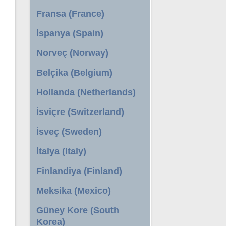
Fransa (France)
İspanya (Spain)
Norveç (Norway)
Belçika (Belgium)
Hollanda (Netherlands)
İsviçre (Switzerland)
İsveç (Sweden)
İtalya (Italy)
Finlandiya (Finland)
Meksika (Mexico)
Güney Kore (South
Korea)