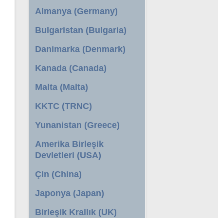
Almanya (Germany)
Bulgaristan (Bulgaria)
Danimarka (Denmark)
Kanada (Canada)
Malta (Malta)
KKTC (TRNC)
Yunanistan (Greece)
Amerika Birleşik
Devletleri (USA)
Çin (China)
Japonya (Japan)
Birleşik Krallık (UK)