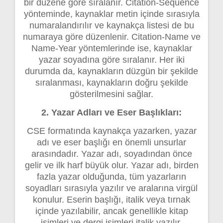
bir düzene göre sıralanır. Citation-Sequence
yönteminde, kaynaklar metin içinde sırasıyla
numaralandırılır ve kaynakça listesi de bu
numaraya göre düzenlenir. Citation-Name ve
Name-Year yöntemlerinde ise, kaynaklar
yazar soyadına göre sıralanır. Her iki
durumda da, kaynakların düzgün bir şekilde
sıralanması, kaynakların doğru şekilde
gösterilmesini sağlar.
2. Yazar Adları ve Eser Başlıkları:
CSE formatında kaynakça yazarken, yazar
adı ve eser başlığı en önemli unsurlar
arasındadır. Yazar adı, soyadından önce
gelir ve ilk harf büyük olur. Yazar adı, birden
fazla yazar olduğunda, tüm yazarların
soyadları sırasıyla yazılır ve aralarına virgül
konulur. Eserin başlığı, italik veya tırnak
içinde yazılabilir, ancak genellikle kitap
isimleri ve dergi isimleri italik yazılır.