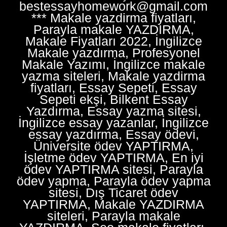
bestessayhomework@gmail.com
*** Makale yazdirma fiyatları,
Parayla makale YAZDIRMA,
Makale Fiyatları 2022, İngilizce
Makale yazdırma, Profesyonel
Makale Yazımı, İngilizce makale
yazma siteleri, Makale yazdirma
fiyatları, Essay Sepeti, Essay
Sepeti ekşi, Bilkent Essay
Yazdırma, Essay yazma sitesi,
İngilizce essay yazanlar, İngilizce
essay yazdırma, Essay ödevi,
Üniversite ödev YAPTIRMA,
İşletme ödev YAPTIRMA, En iyi
ödev YAPTIRMA sitesi, Parayla
ödev yapma, Parayla ödev yapma
sitesi, Dış Ticaret ödev
YAPTIRMA, Makale YAZDIRMA
siteleri, Parayla makale