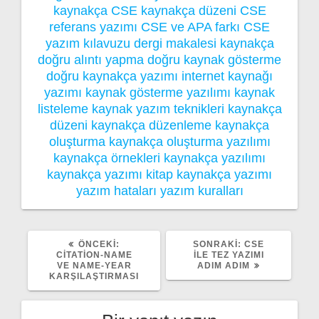
kaynakça
CSE kaynakça düzeni
CSE
referans yazımı
CSE ve APA farkı
CSE
yazım kılavuzu
dergi makalesi kaynakça
doğru alıntı yapma
doğru kaynak gösterme
doğru kaynakça yazımı
internet kaynağı
yazımı
kaynak gösterme yazılımı
kaynak
listeleme
kaynak yazım teknikleri
kaynakça
düzeni
kaynakça düzenleme
kaynakça
oluşturma
kaynakça oluşturma yazılımı
kaynakça örnekleri
kaynakça yazılımı
kaynakça yazımı
kitap kaynakça yazımı
yazım hataları
yazım kuralları
ÖNCEKI
SONRAKI
ÖNCEKI:
SONRAKI:
CSE
YAZI:
YAZI:
CITATION-NAME
ILE TEZ YAZIMI
VE NAME-YEAR
ADIM ADIM
KARŞILAŞTIRMASI