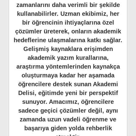
zamanlarını daha verimli bir şekilde
kullanabilirler. Uzman ekibimiz, her
bir öğrencinin ihtiyaçlarına özel
çözümler üreterek, onların akademik
hedeflerine ulaşmalarına katkı sağlar.
Gelişmiş kaynaklara erişimden
akademik yazım kurallarına,
araştırma yöntemlerinden kaynakça
oluşturmaya kadar her aşamada
öğrencilere destek sunan Akademi
Delisi, eğitimde yeni bir perspektif
sunuyor. Amacımız, öğrencilere
sadece geçici çözümler değil, aynı
zamanda uzun vadeli öğrenme ve
başarıya giden yolda rehberlik