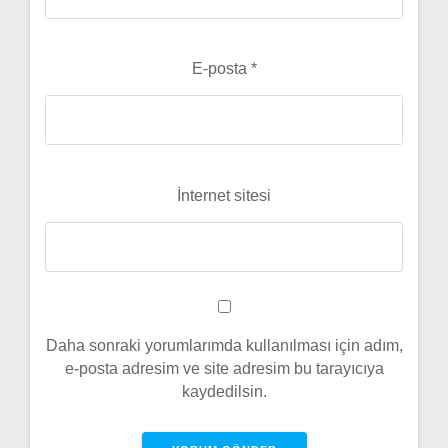
E-posta
*
İnternet sitesi
Daha sonraki yorumlarımda kullanılması için adım,
e-posta adresim ve site adresim bu tarayıcıya
kaydedilsin.