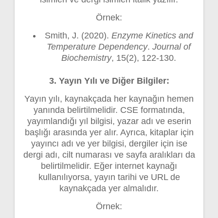
Örnek:
Smith, J. (2020).
Enzyme Kinetics and
Temperature Dependency
.
Journal of
Biochemistry
, 15(2), 122-130.
3. Yayın Yılı ve Diğer Bilgiler:
Yayın yılı, kaynakçada her kaynağın hemen
yanında belirtilmelidir. CSE formatında,
yayımlandığı yıl bilgisi, yazar adı ve eserin
başlığı arasında yer alır. Ayrıca, kitaplar için
yayıncı adı ve yer bilgisi, dergiler için ise
dergi adı, cilt numarası ve sayfa aralıkları da
belirtilmelidir. Eğer internet kaynağı
kullanılıyorsa, yayın tarihi ve URL de
kaynakçada yer almalıdır.
Örnek: