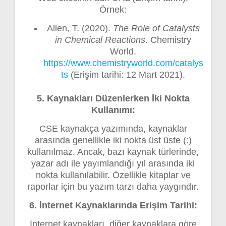
Örnek:
Allen, T. (2020).
The Role of Catalysts
in Chemical Reactions
. Chemistry
World.
https://www.chemistryworld.com/catalys
ts
(Erişim tarihi: 12 Mart 2021).
5. Kaynakları Düzenlerken İki Nokta
Kullanımı:
CSE kaynakça yazımında, kaynaklar
arasında genellikle iki nokta üst üste (:)
kullanılmaz. Ancak, bazı kaynak türlerinde,
yazar adı ile yayımlandığı yıl arasında iki
nokta kullanılabilir. Özellikle kitaplar ve
raporlar için bu yazım tarzı daha yaygındır.
6. İnternet Kaynaklarında Erişim Tarihi:
İnternet kaynakları, diğer kaynaklara göre