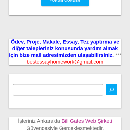
Ödev, Proje, Makale, Essay, Tez yaptırma ve
diğer talepleriniz konusunda yardım almak
için bize mail adresimizden ulaşabilirsiniz.
***
bestessayhomework@gmail.com
İşleriniz Ankara'da
Bill Gates Web Şirketi
Güvencesiyle Gerçekleşmektedir.