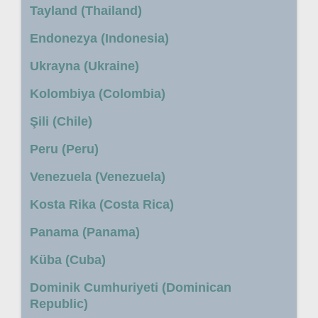
Tayland (Thailand)
Endonezya (Indonesia)
Ukrayna (Ukraine)
Kolombiya (Colombia)
Şili (Chile)
Peru (Peru)
Venezuela (Venezuela)
Kosta Rika (Costa Rica)
Panama (Panama)
Küba (Cuba)
Dominik Cumhuriyeti (Dominican
Republic)