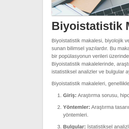
Biyoistatistik
Biyoistatistik makalesi, biyolojik v
sunan bilimsel yazılardır. Bu makale
bir popülasyonun verileri üzerinden
Biyoistatistik makalelerinde, araş
istatistiksel analizler ve bulgular a
Biyoistatistik makaleleri, genellikl
Giriş:
Araştırma sorusu, hipot
Yöntemler:
Araştırma tasarım
yöntemleri.
Bulgular:
İstatistiksel anali