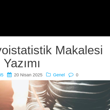
oistatistik Makalesi
Yazımı
i5
20 Nisan 2025
Genel
0