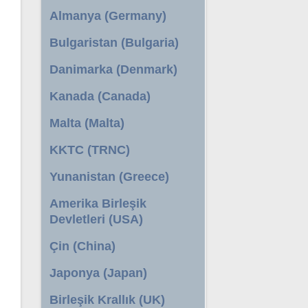
Almanya (Germany)
Bulgaristan (Bulgaria)
Danimarka (Denmark)
Kanada (Canada)
Malta (Malta)
KKTC (TRNC)
Yunanistan (Greece)
Amerika Birleşik
Devletleri (USA)
Çin (China)
Japonya (Japan)
Birleşik Krallık (UK)