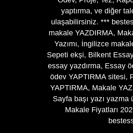
yaptırma, ve diğer ta
ulaşabilirsiniz. *** bes
makale YAZDIRMA, Makale
Yazımı, İngilizce makal
Sepeti ekşi, Bilkent Essa
essay yazdırma, Essay ö
ödev YAPTIRMA sitesi, P
YAPTIRMA, Makale YAZDI
Sayfa başı yazı yazma 
Makale Fiyatları 20
bestes