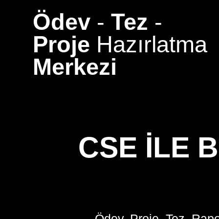
Skip
Ödev
-
Tez
-
to
content
Proje
Hazırlatma
Merkezi
CSE ILE 
Ödev, Proje, Tez, Rapo