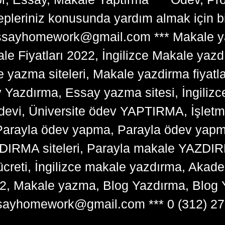
lepleriniz konusunda yardım almak için 
tessayhomework@gmail.com *** Makale ya
 Fiyatları 2022, İngilizce Makale yazd
e yazma siteleri, Makale yazdirma fiyatl
y Yazdırma, Essay yazma sitesi, İngilizce
devi, Üniversite ödev YAPTIRMA, İşlet
arayla ödev yapma, Parayla ödev yapma 
RMA siteleri, Parayla makale YAZDIRMA
ücreti, İngilizce makale yazdırma, Ak
22, Makale yazma, Blog Yazdırma, Blog 
sayhomework@gmail.com *** 0 (312) 27