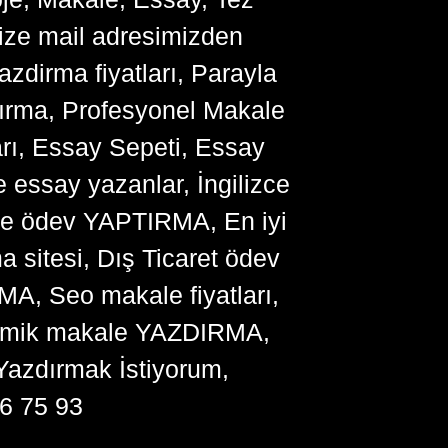
bize mail adresimizden
zdirma fiyatları, Parayla
ırma, Profesyonel Makale
arı, Essay Sepeti, Essay
 essay yazanlar, İngilizce
me ödev YAPTIRMA, En iyi
sitesi, Dış Ticaret ödev
, Seo makale fiyatları,
ademik makale YAZDIRMA,
Yazdırmak İstiyorum,
6 75 93