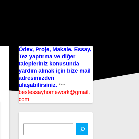
Ödev, Proje, Makale, Essay,
Tez yaptırma ve diğer
talepleriniz konusunda
yardım almak için bize mail
adresimizden
ulaşabilirsiniz.
***
bestessayhomework@gmail.
com