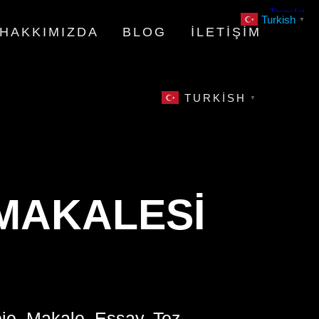
Turkish
▼
HAKKIMIZDA
BLOG
İLETIŞIM
TURKISH
▼
 MAKALESI
oje, Makale, Essay, Tez