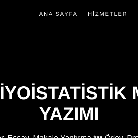
ANA SAYFA
HIZMETLER
BIYOISTATISTIK
YAZIMI
r, Essay, Makale Yaptırma *** Ödev, Pr