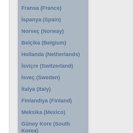
Fransa (France)
İspanya (Spain)
Norveç (Norway)
Belçika (Belgium)
Hollanda (Netherlands)
İsviçre (Switzerland)
İsveç (Sweden)
İtalya (Italy)
Finlandiya (Finland)
Meksika (Mexico)
Güney Kore (South
Korea)