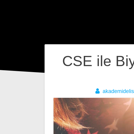
Yazı
CSE ile Biy
gezinmesi
akademidelis