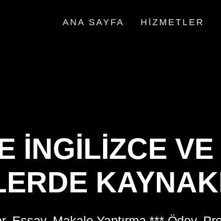
ANA SAYFA
HIZMETLER
E İNGILIZCE VE
LERDE KAYNA
r, Essay, Makale Yaptırma *** Ödev, Pr