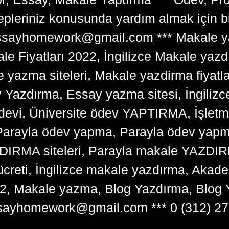
lepleriniz konusunda yardım almak için 
tessayhomework@gmail.com *** Makale ya
 Fiyatları 2022, İngilizce Makale yazd
e yazma siteleri, Makale yazdirma fiyatl
y Yazdırma, Essay yazma sitesi, İngilizce
devi, Üniversite ödev YAPTIRMA, İşlet
arayla ödev yapma, Parayla ödev yapma 
RMA siteleri, Parayla makale YAZDIRMA
ücreti, İngilizce makale yazdırma, Ak
22, Makale yazma, Blog Yazdırma, Blog 
sayhomework@gmail.com *** 0 (312) 27