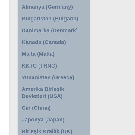
Almanya (Germany)
Bulgaristan (Bulgaria)
Danimarka (Denmark)
Kanada (Canada)
Malta (Malta)
KKTC (TRNC)
Yunanistan (Greece)
Amerika Birleşik
Devletleri (USA)
Çin (China)
Japonya (Japan)
Birleşik Krallık (UK)