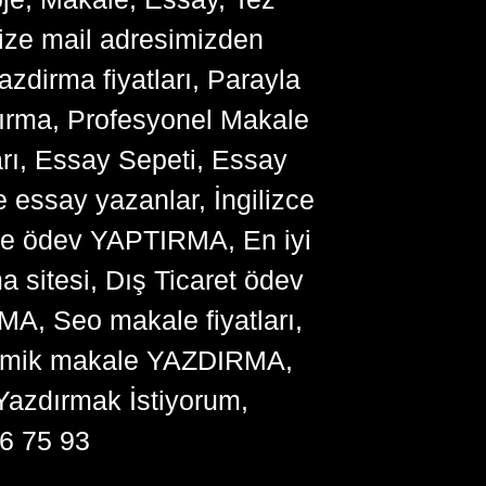
bize mail adresimizden
zdirma fiyatları, Parayla
ırma, Profesyonel Makale
arı, Essay Sepeti, Essay
 essay yazanlar, İngilizce
me ödev YAPTIRMA, En iyi
sitesi, Dış Ticaret ödev
, Seo makale fiyatları,
ademik makale YAZDIRMA,
Yazdırmak İstiyorum,
6 75 93