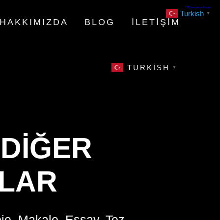
Turkish
▼
HAKKIMIZDA
BLOG
İLETIŞIM
TURKISH
▼
 DIĞER
KLAR
oje, Makale, Essay, Tez