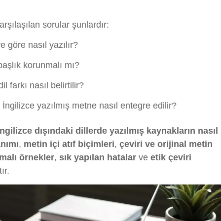
arşılaşılan sorular şunlardır:
e göre nasıl yazılır?
 başlık korunmalı mı?
 farkı nasıl belirtilir?
İngilizce yazılmış metne nasıl entegre edilir?
gilizce dışındaki dillerde yazılmış kaynakların nasıl
anımı
,
metin içi atıf biçimleri
,
çeviri ve orijinal metin
amalı örnekler
,
sık yapılan hatalar
ve
etik çeviri
ır.