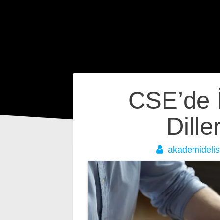
Yazı
CSE’de İ
gezinmesi
Dill
akademidelis