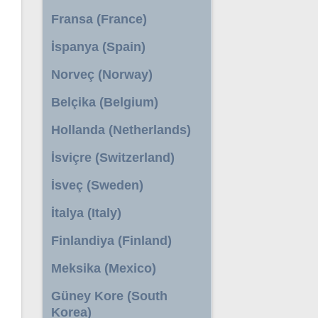
Fransa (France)
İspanya (Spain)
Norveç (Norway)
Belçika (Belgium)
Hollanda (Netherlands)
İsviçre (Switzerland)
İsveç (Sweden)
İtalya (Italy)
Finlandiya (Finland)
Meksika (Mexico)
Güney Kore (South
Korea)