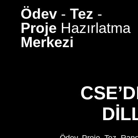
Skip
Ödev
-
Tez
-
to
content
Proje
Hazırlatma
Merkezi
CSE’D
DIL
Ödev, Proje, Tez, Rapo