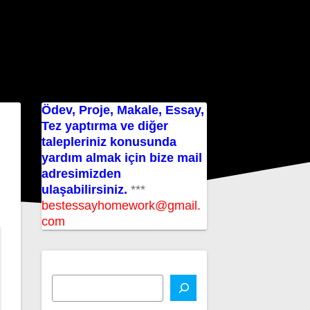
Ödev, Proje, Makale, Essay,
Tez yaptırma ve diğer
talepleriniz konusunda
yardım almak için bize mail
adresimizden
ulaşabilirsiniz.
***
bestessayhomework@gmail.
com