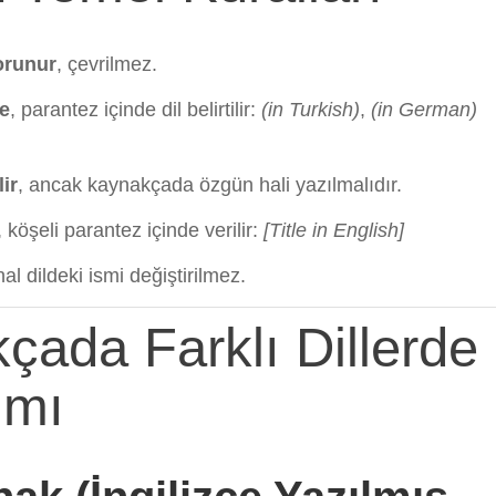
korunur
, çevrilmez.
se
, parantez içinde dil belirtilir:
(in Turkish)
,
(in German)
lir
, ancak kaynakçada özgün hali yazılmalıdır.
, köşeli parantez içinde verilir:
[Title in English]
inal dildeki ismi değiştirilmez.
ada Farklı Dillerde
ımı