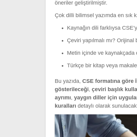
öneriler geliştirilmiştir.
Çok dilli bilimsel yazımda en sık k
Kaynağın dili farklıysa CSE’y
Çeviri yapılmalı mı? Orijinal
Metin içinde ve kaynakçada dil
Türkçe bir kitap veya makale 
Bu yazıda,
CSE formatına göre İn
gösterileceği
,
çeviri başlık kull
ayrımı
,
yaygın diller için uygul
kuralları
detaylı olarak sunulacakt