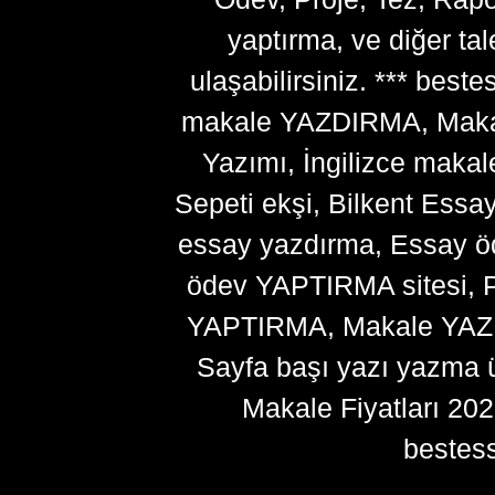
yaptırma, ve diğer ta
ulaşabilirsiniz. *** bes
makale YAZDIRMA, Makale
Yazımı, İngilizce makal
Sepeti ekşi, Bilkent Essa
essay yazdırma, Essay ö
ödev YAPTIRMA sitesi, P
YAPTIRMA, Makale YAZDI
Sayfa başı yazı yazma 
Makale Fiyatları 20
bestes