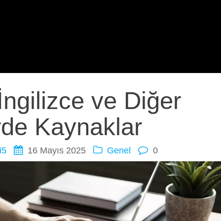
ngilizce ve Diğer
erde Kaynaklar
i5
16 Mayıs 2025
Genel
0