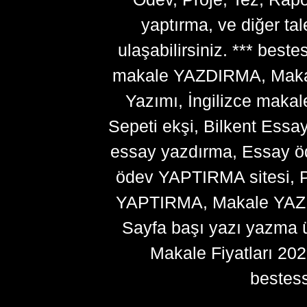
yaptırma, ve diğer ta
ulaşabilirsiniz. *** bes
makale YAZDIRMA, Makale
Yazımı, İngilizce makal
Sepeti ekşi, Bilkent Essa
essay yazdırma, Essay ö
ödev YAPTIRMA sitesi, P
YAPTIRMA, Makale YAZDI
Sayfa başı yazı yazma 
Makale Fiyatları 20
bestes