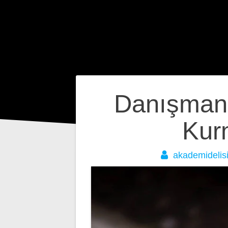
Yazı
Danışmanın
gezinmesi
Kurm
akademidelis