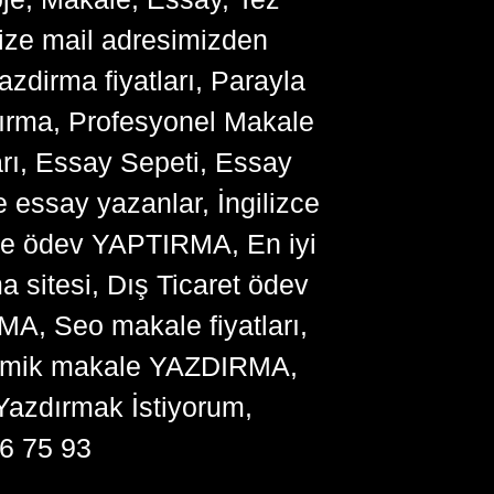
bize mail adresimizden
zdirma fiyatları, Parayla
ırma, Profesyonel Makale
arı, Essay Sepeti, Essay
 essay yazanlar, İngilizce
me ödev YAPTIRMA, En iyi
sitesi, Dış Ticaret ödev
, Seo makale fiyatları,
ademik makale YAZDIRMA,
Yazdırmak İstiyorum,
6 75 93