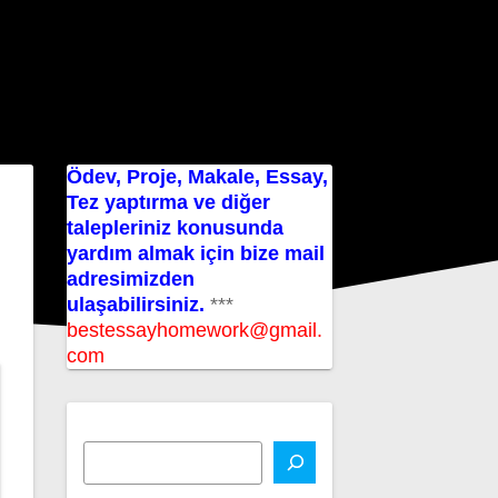
Ödev, Proje, Makale, Essay,
Tez yaptırma ve diğer
talepleriniz konusunda
yardım almak için bize mail
adresimizden
ulaşabilirsiniz.
***
bestessayhomework@gmail.
com