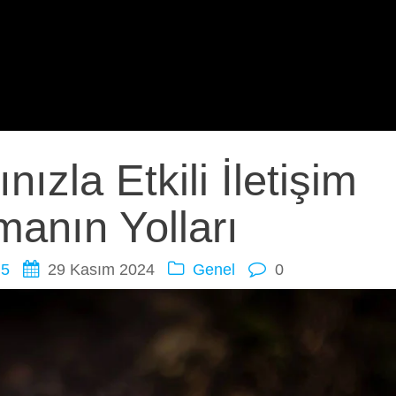
ızla Etkili İletişim
anın Yolları
i5
29 Kasım 2024
Genel
0