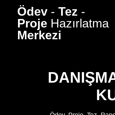
Skip
Ödev
-
Tez
-
to
content
Proje
Hazırlatma
Merkezi
DANIŞMAN
K
Ödev, Proje, Tez, Rapo