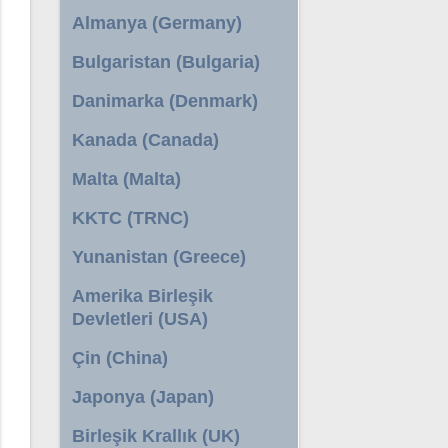
Almanya (Germany)
Bulgaristan (Bulgaria)
Danimarka (Denmark)
Kanada (Canada)
Malta (Malta)
KKTC (TRNC)
Yunanistan (Greece)
Amerika Birleşik
Devletleri (USA)
Çin (China)
Japonya (Japan)
Birleşik Krallık (UK)