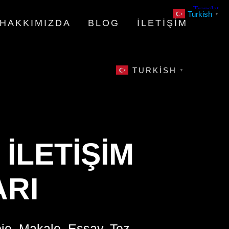
Turkish
▼
HAKKIMIZDA
BLOG
İLETIŞIM
TURKISH
▼
 İLETIŞIM
RI
oje, Makale, Essay, Tez