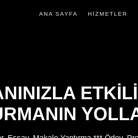
ANA SAYFA
HIZMETLER
INIZLA ETKILI
URMANIN YOLLA
r, Essay, Makale Yaptırma *** Ödev, Pr