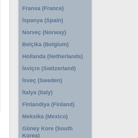
Fransa (France)
İspanya (Spain)
Norveç (Norway)
Belçika (Belgium)
Hollanda (Netherlands)
İsviçre (Switzerland)
İsveç (Sweden)
İtalya (Italy)
Finlandiya (Finland)
Meksika (Mexico)
Güney Kore (South
Korea)