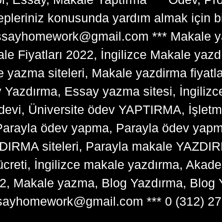
lepleriniz konusunda yardım almak için 
tessayhomework@gmail.com *** Makale ya
 Fiyatları 2022, İngilizce Makale yazd
e yazma siteleri, Makale yazdirma fiyatl
y Yazdırma, Essay yazma sitesi, İngilizce
devi, Üniversite ödev YAPTIRMA, İşlet
arayla ödev yapma, Parayla ödev yapma 
RMA siteleri, Parayla makale YAZDIRMA
ücreti, İngilizce makale yazdırma, Ak
22, Makale yazma, Blog Yazdırma, Blog 
sayhomework@gmail.com *** 0 (312) 27