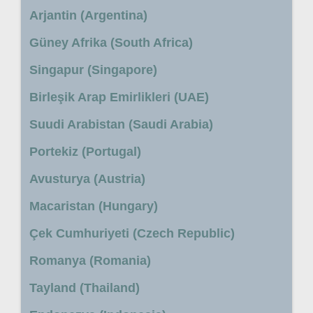
Arjantin (Argentina)
Güney Afrika (South Africa)
Singapur (Singapore)
Birleşik Arap Emirlikleri (UAE)
Suudi Arabistan (Saudi Arabia)
Portekiz (Portugal)
Avusturya (Austria)
Macaristan (Hungary)
Çek Cumhuriyeti (Czech Republic)
Romanya (Romania)
Tayland (Thailand)