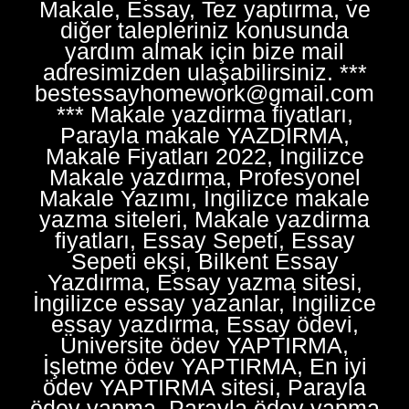
Makale, Essay, Tez yaptırma, ve
diğer talepleriniz konusunda
yardım almak için bize mail
adresimizden ulaşabilirsiniz. ***
bestessayhomework@gmail.com
*** Makale yazdirma fiyatları,
Parayla makale YAZDIRMA,
Makale Fiyatları 2022, İngilizce
Makale yazdırma, Profesyonel
Makale Yazımı, İngilizce makale
yazma siteleri, Makale yazdirma
fiyatları, Essay Sepeti, Essay
Sepeti ekşi, Bilkent Essay
Yazdırma, Essay yazma sitesi,
İngilizce essay yazanlar, İngilizce
essay yazdırma, Essay ödevi,
Üniversite ödev YAPTIRMA,
İşletme ödev YAPTIRMA, En iyi
ödev YAPTIRMA sitesi, Parayla
ödev yapma, Parayla ödev yapma