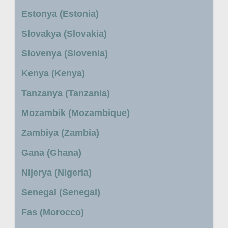
Estonya (Estonia)
Slovakya (Slovakia)
Slovenya (Slovenia)
Kenya (Kenya)
Tanzanya (Tanzania)
Mozambik (Mozambique)
Zambiya (Zambia)
Gana (Ghana)
Nijerya (Nigeria)
Senegal (Senegal)
Fas (Morocco)