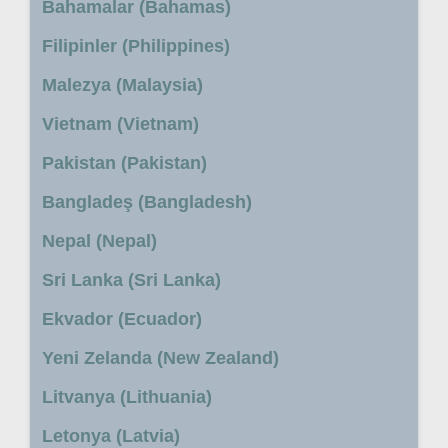
Bahamalar (Bahamas)
Filipinler (Philippines)
Malezya (Malaysia)
Vietnam (Vietnam)
Pakistan (Pakistan)
Bangladeş (Bangladesh)
Nepal (Nepal)
Sri Lanka (Sri Lanka)
Ekvador (Ecuador)
Yeni Zelanda (New Zealand)
Litvanya (Lithuania)
Letonya (Latvia)