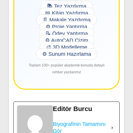
📚 Tez Yazdırma
📖 Kitap Yazdırma
📄 Makale Yazdırma
⚙️ Proje Yaptırma
📝 Ödev Yaptırma
⚙️ AutoCAD Çizim
🎨 3D Modelleme
⚙️ Sunum Hazırlama
Toplam 100+ popüler akademik konuda detaylı
rehber yazılarımız
Editör Burcu
Biyografinin Tamamını
Gör