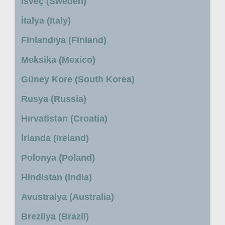
İsveç (Sweden)
İtalya (Italy)
Finlandiya (Finland)
Meksika (Mexico)
Güney Kore (South Korea)
Rusya (Russia)
Hırvatistan (Croatia)
İrlanda (Ireland)
Polonya (Poland)
Hindistan (India)
Avustralya (Australia)
Brezilya (Brazil)