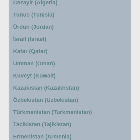
Cezayir (Algeria)
Tunus (Tunisia)
Ürdün (Jordan)
İsrail (Israel)
Katar (Qatar)
Umman (Oman)
Kuveyt (Kuwait)
Kazakistan (Kazakhstan)
Özbekistan (Uzbekistan)
Türkmenistan (Turkmenistan)
Tacikistan (Tajikistan)
Ermenistan (Armenia)