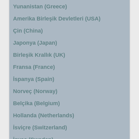
Yunanistan (Greece)
Amerika Birleşik Devletleri (USA)
Çin (China)
Japonya (Japan)
Birleşik Krallık (UK)
Fransa (France)
İspanya (Spain)
Norveç (Norway)
Belçika (Belgium)
Hollanda (Netherlands)
İsviçre (Switzerland)