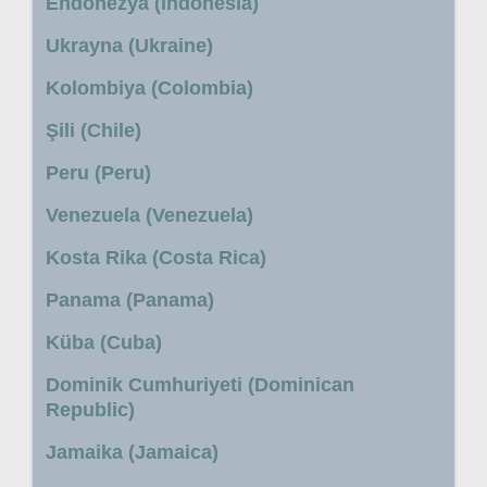
Endonezya (Indonesia)
Ukrayna (Ukraine)
Kolombiya (Colombia)
Şili (Chile)
Peru (Peru)
Venezuela (Venezuela)
Kosta Rika (Costa Rica)
Panama (Panama)
Küba (Cuba)
Dominik Cumhuriyeti (Dominican
Republic)
Jamaika (Jamaica)