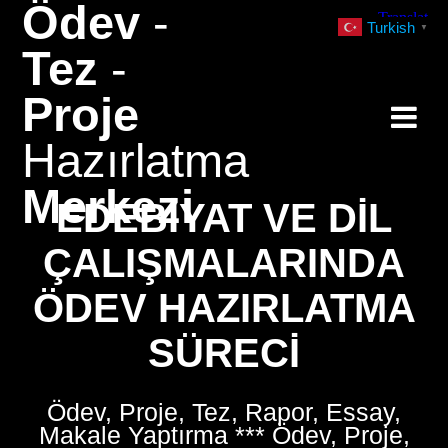
Ödev
-
Skip
Turkish
▼
to
Tez
-
content
Proje
Hazırlatma
Merkezi
EDEBIYAT VE DIL
ÇALIŞMALARINDA
ÖDEV HAZIRLATMA
SÜRECI
Ödev, Proje, Tez, Rapor, Essay,
Makale Yaptırma *** Ödev, Proje,