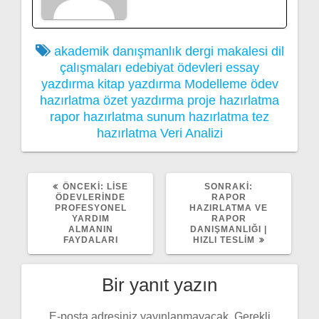
akademik danışmanlık
dergi makalesi
dil
çalışmaları
edebiyat ödevleri
essay
yazdırma
kitap yazdırma
Modelleme
ödev
hazırlatma
özet yazdırma
proje hazırlatma
rapor hazırlatma
sunum hazırlatma
tez
hazırlatma
Veri Analizi
ÖNCEKI
SONRAKI
ÖNCEKI:
LISE
SONRAKI:
YAZI:
YAZI:
ÖDEVLERINDE
RAPOR
PROFESYONEL
HAZIRLATMA VE
YARDIM
RAPOR
ALMANIN
DANIŞMANLIĞI |
FAYDALARI
HIZLI TESLIM
Bir yanıt yazın
E-posta adresiniz yayınlanmayacak.
Gerekli