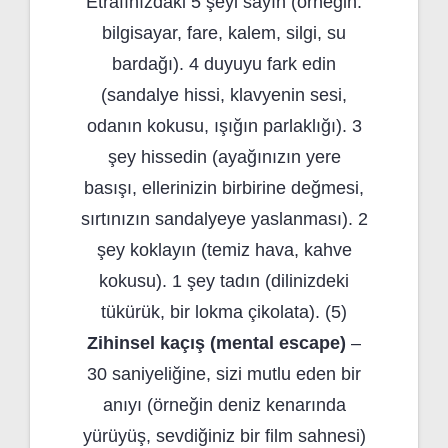
Etrafınızdaki 5 şeyi sayın (örneğin:
bilgisayar, fare, kalem, silgi, su
bardağı). 4 duyuyu fark edin
(sandalye hissi, klavyenin sesi,
odanın kokusu, ışığın parlaklığı). 3
şey hissedin (ayağınızın yere
basışı, ellerinizin birbirine değmesi,
sırtınızın sandalyeye yaslanması). 2
şey koklayın (temiz hava, kahve
kokusu). 1 şey tadın (dilinizdeki
tükürük, bir lokma çikolata). (5)
Zihinsel kaçış (mental escape)
–
30 saniyeliğine, sizi mutlu eden bir
anıyı (örneğin deniz kenarında
yürüyüş, sevdiğiniz bir film sahnesi)