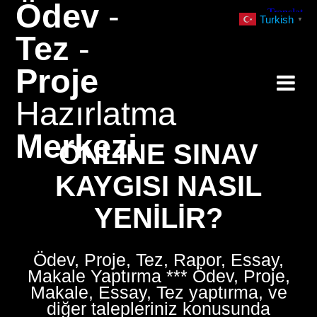
Ödev
-
Skip
Turkish
▼
to
Tez
-
content
Proje
Hazırlatma
Merkezi
ONLINE SINAV
KAYGISI NASIL
YENILIR?
Ödev, Proje, Tez, Rapor, Essay,
Makale Yaptırma *** Ödev, Proje,
Makale, Essay, Tez yaptırma, ve
diğer talepleriniz konusunda