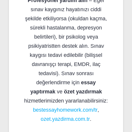
Profesyonel yardım alın
– Eğer
sınav kaygınız hayatınızı ciddi
şekilde etkiliyorsa (okuldan kaçma,
sürekli hastalanma, depresyon
belirtileri), bir psikolog veya
psikiyatristten destek alın. Sınav
kaygısı tedavi edilebilir (bilişsel
davranışçı terapi, EMDR, ilaç
tedavisi). Sınav sonrası
değerlendirme için
essay
yaptırmak
ve
özet yazdırmak
hizmetlerimizden yararlanabilirsiniz:
bestessayhomework.com/tr
,
ozet.yazdirma.com.tr
.