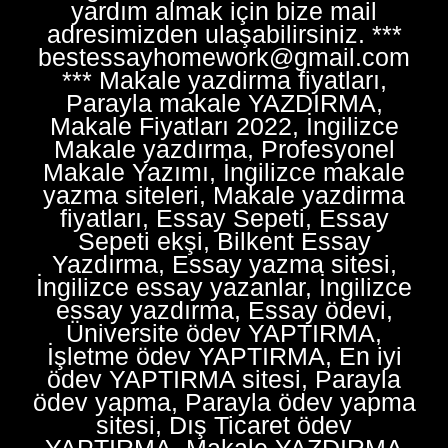
yardım almak için bize mail
adresimizden ulaşabilirsiniz. ***
bestessayhomework@gmail.com
*** Makale yazdirma fiyatları,
Parayla makale YAZDIRMA,
Makale Fiyatları 2022, İngilizce
Makale yazdırma, Profesyonel
Makale Yazımı, İngilizce makale
yazma siteleri, Makale yazdirma
fiyatları, Essay Sepeti, Essay
Sepeti ekşi, Bilkent Essay
Yazdırma, Essay yazma sitesi,
İngilizce essay yazanlar, İngilizce
essay yazdırma, Essay ödevi,
Üniversite ödev YAPTIRMA,
İşletme ödev YAPTIRMA, En iyi
ödev YAPTIRMA sitesi, Parayla
ödev yapma, Parayla ödev yapma
sitesi, Dış Ticaret ödev
YAPTIRMA, Makale YAZDIRMA