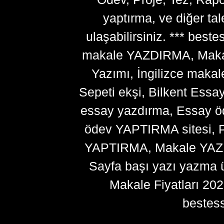
yaptırma, ve diğer ta
ulaşabilirsiniz. *** bes
makale YAZDIRMA, Makale
Yazımı, İngilizce makal
Sepeti ekşi, Bilkent Essa
essay yazdırma, Essay ö
ödev YAPTIRMA sitesi, P
YAPTIRMA, Makale YAZDI
Sayfa başı yazı yazma 
Makale Fiyatları 20
bestes