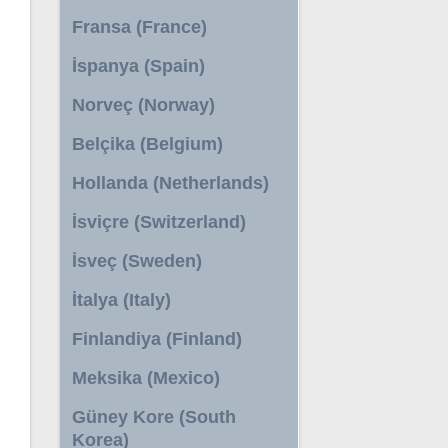
Fransa (France)
İspanya (Spain)
Norveç (Norway)
Belçika (Belgium)
Hollanda (Netherlands)
İsviçre (Switzerland)
İsveç (Sweden)
İtalya (Italy)
Finlandiya (Finland)
Meksika (Mexico)
Güney Kore (South
Korea)