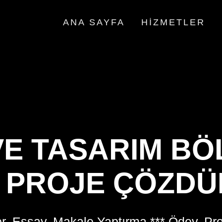
ANA SAYFA
HIZMETLER
VE TASARIM BÖ
N PROJE ÇÖZD
r, Essay, Makale Yaptırma *** Ödev, Pr