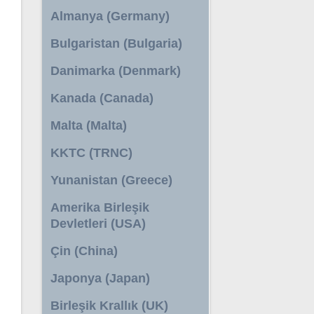
Almanya (Germany)
Bulgaristan (Bulgaria)
Danimarka (Denmark)
Kanada (Canada)
Malta (Malta)
KKTC (TRNC)
Yunanistan (Greece)
Amerika Birleşik
Devletleri (USA)
Çin (China)
Japonya (Japan)
Birleşik Krallık (UK)