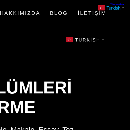
Turkish
▼
HAKKIMIZDA
BLOG
İLETIŞIM
TURKISH
▼
LÜMLERI
ÜRME
oje, Makale, Essay, Tez