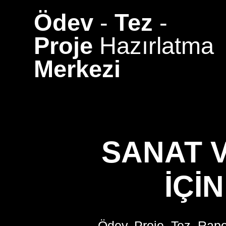
Skip
Ödev
-
Tez
-
to
content
Proje
Hazırlatma
Merkezi
SANAT 
İÇI
Ödev, Proje, Tez, Rapo