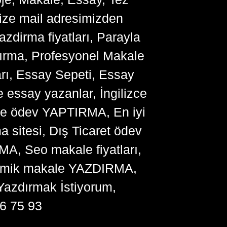
bize mail adresimizden
zdirma fiyatları, Parayla
ırma, Profesyonel Makale
arı, Essay Sepeti, Essay
 essay yazanlar, İngilizce
me ödev YAPTIRMA, En iyi
sitesi, Dış Ticaret ödev
, Seo makale fiyatları,
ademik makale YAZDIRMA,
Yazdırmak İstiyorum,
6 75 93