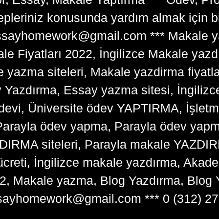
lepleriniz konusunda yardım almak için 
tessayhomework@gmail.com *** Makale ya
 Fiyatları 2022, İngilizce Makale yazd
e yazma siteleri, Makale yazdirma fiyatl
y Yazdırma, Essay yazma sitesi, İngilizce
devi, Üniversite ödev YAPTIRMA, İşlet
arayla ödev yapma, Parayla ödev yapma 
RMA siteleri, Parayla makale YAZDIRMA
ücreti, İngilizce makale yazdırma, Ak
22, Makale yazma, Blog Yazdırma, Blog 
sayhomework@gmail.com *** 0 (312) 27