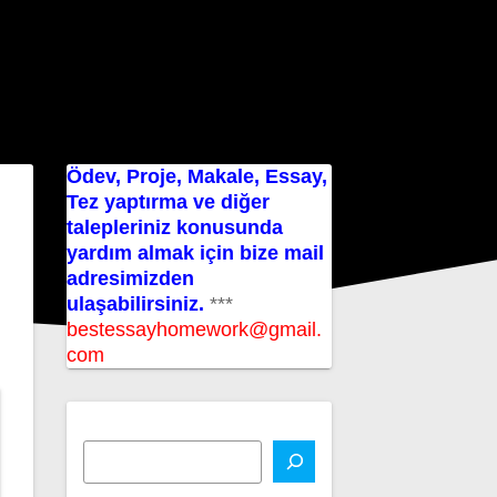
Ödev, Proje, Makale, Essay,
Tez yaptırma ve diğer
talepleriniz konusunda
yardım almak için bize mail
adresimizden
ulaşabilirsiniz.
***
bestessayhomework@gmail.
com