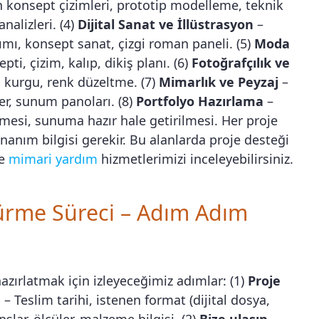
 konsept çizimleri, prototip modelleme, teknik
analizleri. (4)
Dijital Sanat ve İllüstrasyon
–
rımı, konsept sanat, çizgi roman paneli. (5)
Moda
ti, çizim, kalıp, dikiş planı. (6)
Fotoğrafçılık ve
 kurgu, renk düzeltme. (7)
Mimarlık ve Peyzaj
–
er, sunum panoları. (8)
Portfolyo Hazırlama
–
mesi, sunuma hazır hale getirilmesi. Her proje
donanım bilgisi gerekir. Bu alanlarda proje desteği
e
mimari yardım
hizmetlerimizi inceleyebilirsiniz.
dürme Süreci – Adım Adım
azırlatmak için izleyeceğimiz adımlar: (1)
Proje
n
– Teslim tarihi, istenen format (dijital dosya,
slar, ölçüler, malzeme bilgisi. (2)
Bize ulaşın
–