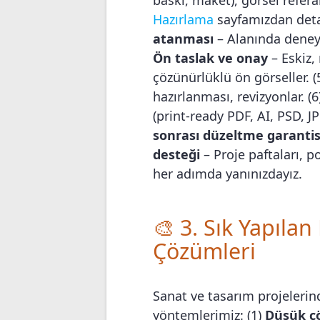
Hazırlama
sayfamızdan detay
atanması
– Alanında deneyi
Ön taslak ve onay
– Eskiz,
çözünürlüklü ön görseller. (
hazırlanması, revizyonlar. (
(print-ready PDF, AI, PSD, J
sonrası düzeltme garantis
desteği
– Proje paftaları, po
her adımda yanınızdayız.
🎨 3. Sık Yapıla
Çözümleri
Sanat ve tasarım projelerin
yöntemlerimiz: (1)
Düşük ç