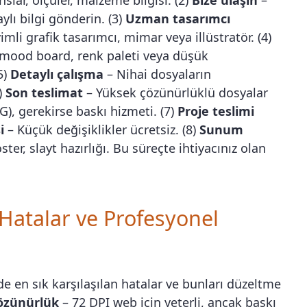
lı bilgi gönderin. (3)
Uzman tasarımcı
mli grafik tasarımcı, mimar veya illüstratör. (4)
 mood board, renk paleti veya düşük
5)
Detaylı çalışma
– Nihai dosyaların
6)
Son teslimat
– Yüksek çözünürlüklü dosyalar
PG), gerekirse baskı hizmeti. (7)
Proje teslimi
i
– Küçük değişiklikler ücretsiz. (8)
Sunum
ster, slayt hazırlığı. Bu süreçte ihtiyacınız olan
n Hatalar ve Profesyonel
de en sık karşılaşılan hatalar ve bunları düzeltme
özünürlük
– 72 DPI web için yeterli, ancak baskı