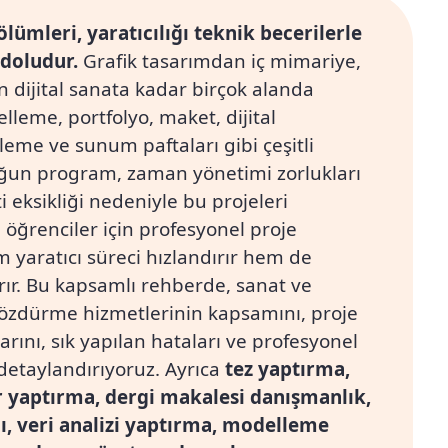
lümleri, yaratıcılığı teknik becerilerle
 doludur.
Grafik tasarımdan iç mimariye,
 dijital sanata kadar birçok alanda
lleme, portfolyo, maket, dijital
leme ve sunum paftaları gibi çeşitli
Yoğun program, zaman yönetimi zorlukları
 eksikliği nedeniyle bu projeleri
 öğrenciler için profesyonel proje
 yaratıcı süreci hızlandırır hem de
rır. Bu kapsamlı rehberde, sanat ve
çözdürme hizmetlerinin kapsamını, proje
arını, sık yapılan hataları ve profesyonel
detaylandırıyoruz. Ayrıca
tez yaptırma,
r yaptırma, dergi makalesi danışmanlık,
, veri analizi yaptırma, modelleme