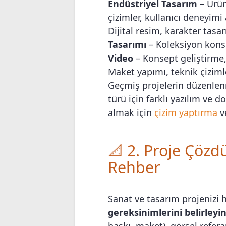
Endüstriyel Tasarım
– Ürün
çizimler, kullanıcı deneyimi 
Dijital resim, karakter tasa
Tasarımı
– Koleksiyon konsep
Video
– Konsept geliştirme,
Maket yapımı, teknik çiziml
Geçmiş projelerin düzenlen
türü için farklı yazılım ve 
almak için
çizim yaptırma
v
📐 2. Proje Çöz
Rehber
Sanat ve tasarım projenizi h
gereksinimlerini belirleyi
baskı, maket), görsel referan