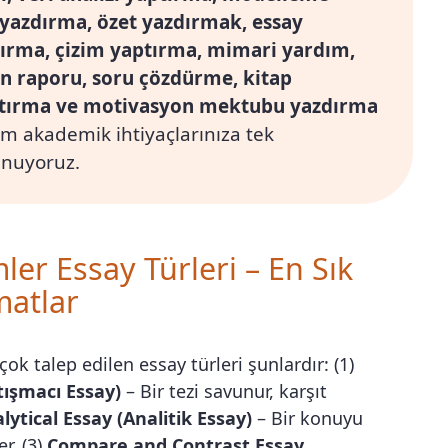
 yazdırma, özet yazdırmak, essay
ırma, çizim yaptırma, mimari yardım,
tin raporu, soru çözdürme, kitap
tırma ve motivasyon mektubu yazdırma
üm akademik ihtiyaçlarınıza tek
nuyoruz.
mler Essay Türleri – En Sık
matlar
ok talep edilen essay türleri şunlardır: (1)
ışmacı Essay)
– Bir tezi savunur, karşıt
lytical Essay (Analitik Essay)
– Bir konuyu
r. (3)
Compare and Contrast Essay