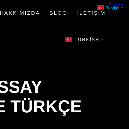
Turkish
▼
HAKKIMIZDA
BLOG
İLETIŞIM
TURKISH
▼
ESSAY
VE TÜRKÇE