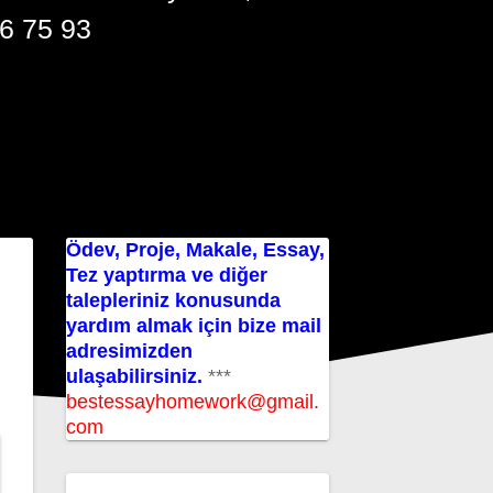
6 75 93
Ödev, Proje, Makale, Essay,
Tez yaptırma ve diğer
talepleriniz konusunda
yardım almak için bize mail
adresimizden
ulaşabilirsiniz.
***
bestessayhomework@gmail.
com