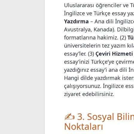
Uluslararası öğrenciler ve T
İngilizce ve Türkçe essay y
Yazdırma
– Ana dili İngiliz
Avustralya, Kanada). Dilbilg
formatlarına hakimiz. (2)
Tü
üniversitelerin tez yazım k
essay’ler. (3)
Çeviri Hizmeti
essay’inizi Türkçe’ye çevirm
yazdığınız essay’i ana dili İ
Hangi dilde yazdırmak ister
çalışıyorsunuz. İngilizce e
ziyaret edebilirsiniz.
✍️ 3. Sosyal Bil
Noktaları