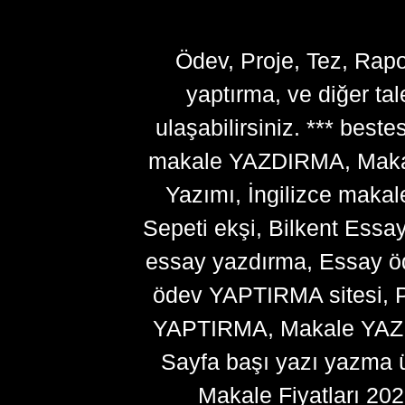
Ödev, Proje, Tez, Rapo
yaptırma, ve diğer ta
ulaşabilirsiniz. *** bes
makale YAZDIRMA, Makale
Yazımı, İngilizce makal
Sepeti ekşi, Bilkent Essa
essay yazdırma, Essay ö
ödev YAPTIRMA sitesi, P
YAPTIRMA, Makale YAZDI
Sayfa başı yazı yazma 
Makale Fiyatları 20