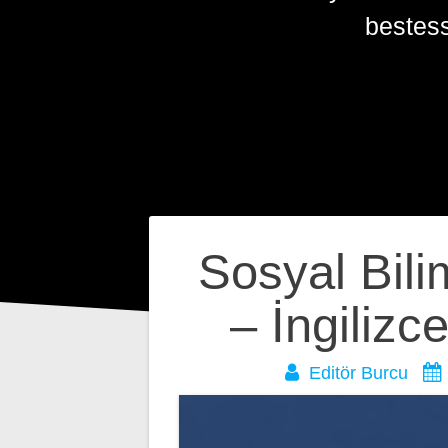
bestes
Yazı
Sosyal Bili
gezinmesi
– İngiliz
Editör Burcu