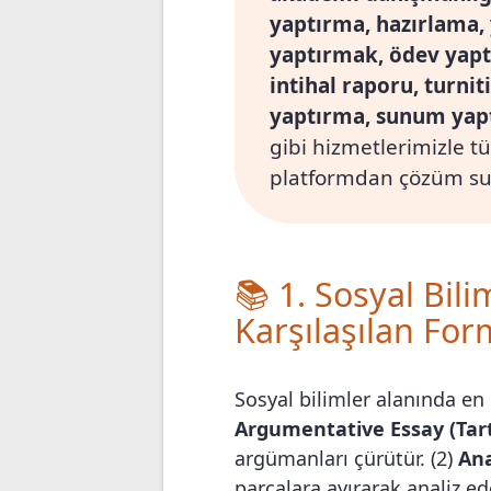
yaptırma, hazırlama,
yaptırmak, ödev yapt
intihal raporu, turni
yaptırma, sunum yap
gibi hizmetlerimizle t
platformdan çözüm su
📚 1. Sosyal Bili
Karşılaşılan For
Sosyal bilimler alanında en ç
Argumentative Essay (Tart
argümanları çürütür. (2)
Ana
parçalara ayırarak analiz ede