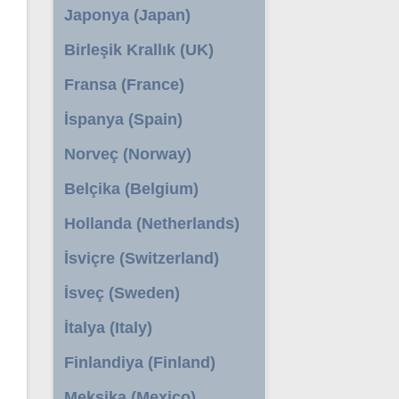
Japonya (Japan)
Birleşik Krallık (UK)
Fransa (France)
İspanya (Spain)
Norveç (Norway)
Belçika (Belgium)
Hollanda (Netherlands)
İsviçre (Switzerland)
İsveç (Sweden)
İtalya (Italy)
Finlandiya (Finland)
Meksika (Mexico)