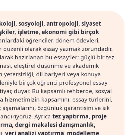
koloji, sosyoloji, antropoloji, siyaset
lişkiler, işletme, ekonomi gibi birçok
anlardaki öğrenciler, dönem ödevleri,
in düzenli olarak essay yazmak zorundadır.
larak hazırlanan bu essay’ler; güçlü bir tez
aması, eleştirel düşünme ve akademik
 yetersizliği, dil bariyeri veya konuya
deniyle birçok öğrenci profesyonel essay
tiyaç duyar. Bu kapsamlı rehberde, sosyal
a hizmetimizin kapsamını, essay türlerini,
ç aşamalarını, özgünlük garantisini ve sık
landırıyoruz. Ayrıca
tez yaptırma, proje
ırma, dergi makalesi danışmanlık,
, veri analizi yaptırma, modelleme