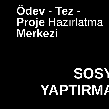
Skip
Ödev
-
Tez
-
to
content
Proje
Hazırlatma
Merkezi
SOSY
YAPTIRMA