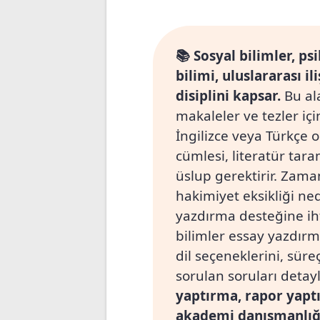
📚 Sosyal bilimler, psi
bilimi, uluslararası i
disiplini kapsar.
Bu al
makaleler ve tezler iç
İngilizce veya Türkçe o
cümlesi, literatür tar
üslup gerektirir. Zaman
hakimiyet eksikliği ne
yazdırma desteğine ih
bilimler essay yazdırm
dil seçeneklerini, süre
sorulan soruları detay
yaptırma, rapor yapt
akademi danışmanlığı