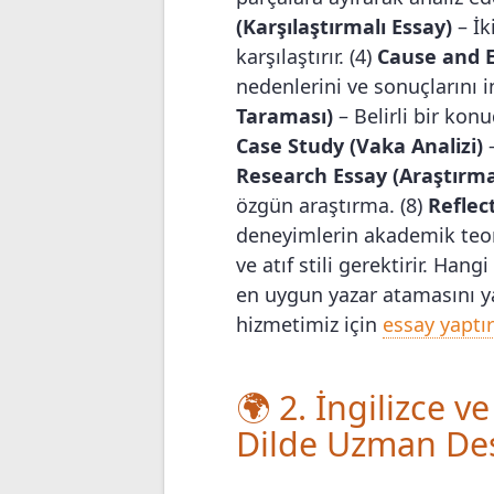
(Karşılaştırmalı Essay)
– İk
karşılaştırır. (4)
Cause and E
nedenlerini ve sonuçlarını in
Taraması)
– Belirli bir konu
Case Study (Vaka Analizi)
–
Research Essay (Araştırma
özgün araştırma. (8)
Reflect
deneyimlerin akademik teoriy
ve atıf stili gerektirir. Han
en uygun yazar atamasını ya
hizmetimiz için
essay yapt
🌍 2. İngilizce v
Dilde Uzman De