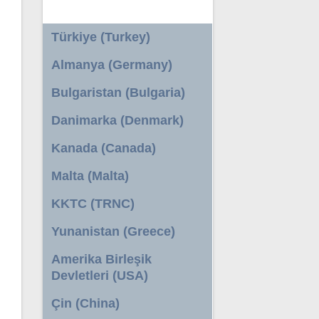
Türkiye (Turkey)
Almanya (Germany)
Bulgaristan (Bulgaria)
Danimarka (Denmark)
Kanada (Canada)
Malta (Malta)
KKTC (TRNC)
Yunanistan (Greece)
Amerika Birleşik
Devletleri (USA)
Çin (China)