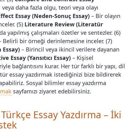
i veya daha fazla olgu, teori veya olayı
ffect Essay (Neden-Sonuç Essay)
– Bir olayın
celer. (5)
Literature Review (Literatür
da yapılmış çalışmaları özetler ve sentezler. (6)
 Belirli bir örneği derinlemesine inceler. (7)
 Essay)
– Birincil veya ikincil verilere dayanan
ive Essay (Yansıtıcı Essay)
– Kişisel
le bağlantısını kurar. Her tür farklı bir yapı, dil
gi tür essay yazdırmak istediğinizi bize bildirerek
pabiliriz. Sosyal bilimler essay yazdırma
ırmak
sayfamızı ziyaret edebilirsiniz.
e Türkçe Essay Yazdırma – İki
stek