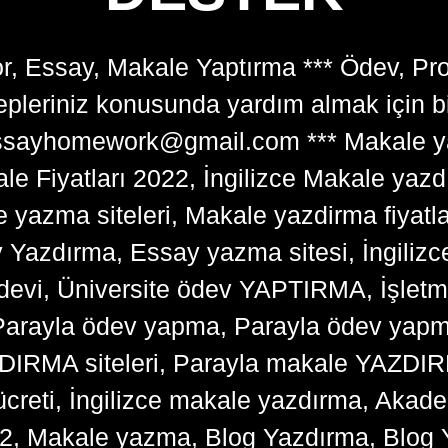
r, Essay, Makale Yaptırma *** Ödev, Pr
lepleriniz konusunda yardım almak için 
tessayhomework@gmail.com *** Makale ya
 Fiyatları 2022, İngilizce Makale yazd
e yazma siteleri, Makale yazdirma fiyatl
y Yazdırma, Essay yazma sitesi, İngilizce
devi, Üniversite ödev YAPTIRMA, İşlet
arayla ödev yapma, Parayla ödev yapma 
RMA siteleri, Parayla makale YAZDIRMA
ücreti, İngilizce makale yazdırma, Ak
22, Makale yazma, Blog Yazdırma, Blog 