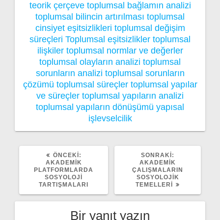
teorik çerçeve
toplumsal bağlamın analizi
toplumsal bilincin artırılması
toplumsal
cinsiyet eşitsizlikleri
toplumsal değişim
süreçleri
Toplumsal eşitsizlikler
toplumsal
ilişkiler
toplumsal normlar ve değerler
toplumsal olayların analizi
toplumsal
sorunların analizi
toplumsal sorunların
çözümü
toplumsal süreçler
toplumsal yapılar
ve süreçler
toplumsal yapıların analizi
toplumsal yapıların dönüşümü
yapısal
işlevselcilik
ÖNCEKI
SONRAKI
ÖNCEKI:
SONRAKI:
YAZI:
YAZI:
AKADEMIK
AKADEMIK
PLATFORMLARDA
ÇALIŞMALARIN
SOSYOLOJI
SOSYOLOJIK
TARTIŞMALARI
TEMELLERI
Bir yanıt yazın