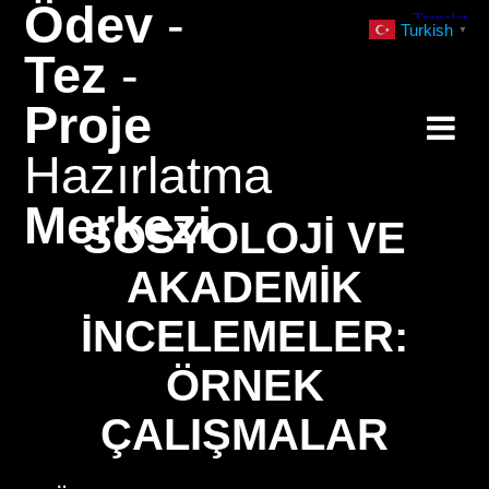
Ödev
-
Skip
Turkish
▼
to
Tez
-
content
Proje
Hazırlatma
Merkezi
SOSYOLOJI VE
AKADEMIK
İNCELEMELER:
ÖRNEK
ÇALIŞMALAR