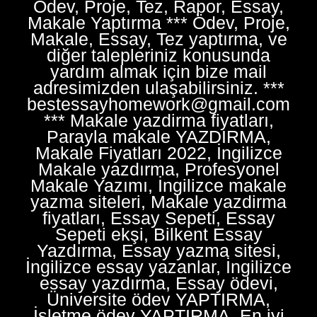
Ödev, Proje, Tez, Rapor, Essay,
Makale Yaptırma *** Ödev, Proje,
Makale, Essay, Tez yaptırma, ve
diğer talepleriniz konusunda
yardım almak için bize mail
adresimizden ulaşabilirsiniz. ***
bestessayhomework@gmail.com
*** Makale yazdirma fiyatları,
Parayla makale YAZDIRMA,
Makale Fiyatları 2022, İngilizce
Makale yazdırma, Profesyonel
Makale Yazımı, İngilizce makale
yazma siteleri, Makale yazdirma
fiyatları, Essay Sepeti, Essay
Sepeti ekşi, Bilkent Essay
Yazdırma, Essay yazma sitesi,
İngilizce essay yazanlar, İngilizce
essay yazdırma, Essay ödevi,
Üniversite ödev YAPTIRMA,
İşletme ödev YAPTIRMA, En iyi