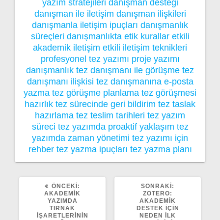
yazım stratejileri
danışman desteği
danışman ile iletişim
danışman ilişkileri
danışmanla iletişim ipuçları
danışmanlık
süreçleri
danışmanlıkta etik kurallar
etkili
akademik iletişim
etkili iletişim teknikleri
profesyonel tez yazımı
proje yazımı
danışmanlık
tez danışmanı ile görüşme
tez
danışmanı ilişkisi
tez danışmanına e-posta
yazma
tez görüşme planlama
tez görüşmesi
hazırlık
tez sürecinde geri bildirim
tez taslak
hazırlama
tez teslim tarihleri
tez yazım
süreci
tez yazımda proaktif yaklaşım
tez
yazımda zaman yönetimi
tez yazımı için
rehber
tez yazma ipuçları
tez yazma planı
ÖNCEKI
SONRAKI
ÖNCEKI:
SONRAKI:
YAZI:
YAZI:
AKADEMIK
ZOTERO:
YAZIMDA
AKADEMIK
TIRNAK
DESTEK İÇIN
İŞARETLERININ
NEDEN İLK