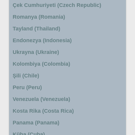
Çek Cumhuriyeti (Czech Republic)
Romanya (Romania)
Tayland (Thailand)
Endonezya (Indonesia)
Ukrayna (Ukraine)
Kolombiya (Colombia)
Şili (Chile)
Peru (Peru)
Venezuela (Venezuela)
Kosta Rika (Costa Rica)
Panama (Panama)
Küba (Cuba)