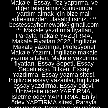
Makale, Essay, Tez yaptırma, ve
diğer talepleriniz konusunda
yardım almak için bize mail
adresimizden ulaşabilirsiniz. ***
bestessayhomework@gmail.com
*** Makale yazdirma fiyatları,
Parayla makale YAZDIRMA,
Makale Fiyatları 2022, İngilizce
Makale yazdırma, Profesyonel
Makale Yazımı, İngilizce makale
yazma siteleri, Makale yazdirma
fiyatları, Essay Sepeti, Essay
Sepeti ekşi, Bilkent Essay
Yazdırma, Essay yazma sitesi,
İngilizce essay yazanlar, İngilizce
essay yazdırma, Essay ödevi,
Üniversite ödev YAPTIRMA,
İşletme ödev YAPTIRMA, En iyi
ödev YAPTIRMA sitesi, Parayla
ödev yapma, Parayla ödev yapma