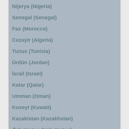
Nijerya (Nigeria)
Senegal (Senegal)
Fas (Morocco)
Cezayir (Algeria)
Tunus (Tunisia)
Ürdün (Jordan)
İsrail (Israel)
Katar (Qatar)
Umman (Oman)
Kuveyt (Kuwait)
Kazakistan (Kazakhstan)