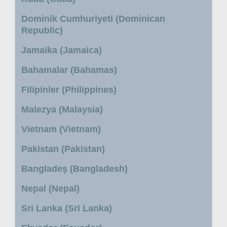
Dominik Cumhuriyeti (Dominican
Republic)
Jamaika (Jamaica)
Bahamalar (Bahamas)
Filipinler (Philippines)
Malezya (Malaysia)
Vietnam (Vietnam)
Pakistan (Pakistan)
Bangladeş (Bangladesh)
Nepal (Nepal)
Sri Lanka (Sri Lanka)