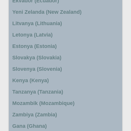
Ekvador (Ecuador)
Yeni Zelanda (New Zealand)
Litvanya (Lithuania)
Letonya (Latvia)
Estonya (Estonia)
Slovakya (Slovakia)
Slovenya (Slovenia)
Kenya (Kenya)
Tanzanya (Tanzania)
Mozambik (Mozambique)
Zambiya (Zambia)
Gana (Ghana)