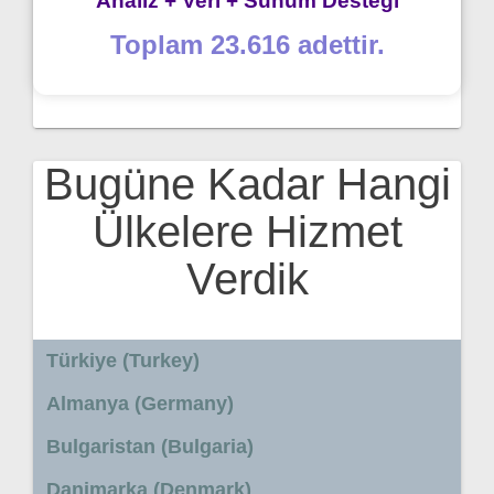
Analiz + Veri + Sunum Desteği
Toplam 23.616 adettir.
Bugüne Kadar Hangi
Ülkelere Hizmet
Verdik
Türkiye (Turkey)
Almanya (Germany)
Bulgaristan (Bulgaria)
Danimarka (Denmark)