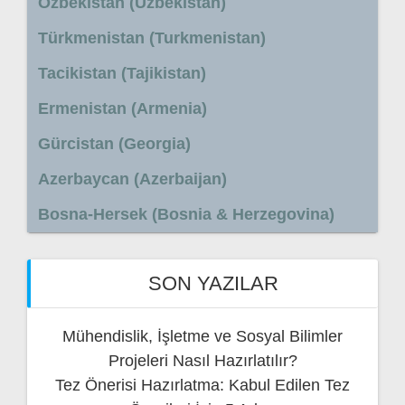
Özbekistan (Uzbekistan)
Türkmenistan (Turkmenistan)
Tacikistan (Tajikistan)
Ermenistan (Armenia)
Gürcistan (Georgia)
Azerbaycan (Azerbaijan)
Bosna-Hersek (Bosnia & Herzegovina)
SON YAZILAR
Mühendislik, İşletme ve Sosyal Bilimler
Projeleri Nasıl Hazırlatılır?
Tez Önerisi Hazırlatma: Kabul Edilen Tez