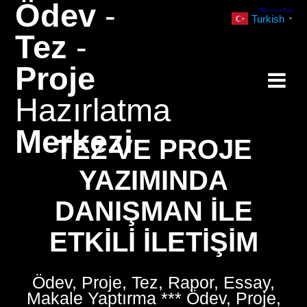
Ödev
-
Skip
Turkish
▼
to
Tez
-
content
Proje
Hazırlatma
Merkezi
TEZ VE PROJE
YAZIMINDA
DANIŞMAN ILE
ETKILI İLETIŞIM
Ödev, Proje, Tez, Rapor, Essay,
Makale Yaptırma *** Ödev, Proje,