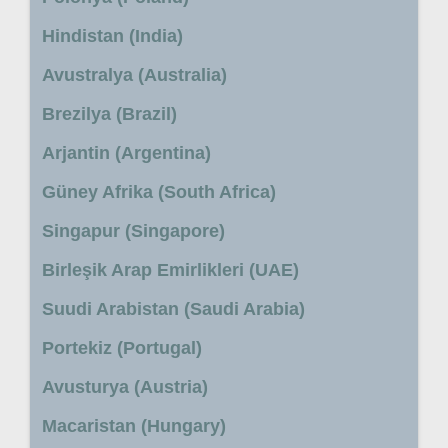
Hindistan (India)
Avustralya (Australia)
Brezilya (Brazil)
Arjantin (Argentina)
Güney Afrika (South Africa)
Singapur (Singapore)
Birleşik Arap Emirlikleri (UAE)
Suudi Arabistan (Saudi Arabia)
Portekiz (Portugal)
Avusturya (Austria)
Macaristan (Hungary)