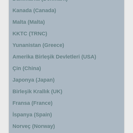
Kanada (Canada)
Malta (Malta)
KKTC (TRNC)
Yunanistan (Greece)
Amerika Birleşik Devletleri (USA)
Çin (China)
Japonya (Japan)
Birleşik Krallık (UK)
Fransa (France)
İspanya (Spain)
Norveç (Norway)