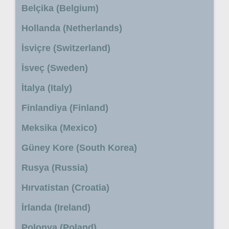
Belçika (Belgium)
Hollanda (Netherlands)
İsviçre (Switzerland)
İsveç (Sweden)
İtalya (Italy)
Finlandiya (Finland)
Meksika (Mexico)
Güney Kore (South Korea)
Rusya (Russia)
Hırvatistan (Croatia)
İrlanda (Ireland)
Polonya (Poland)