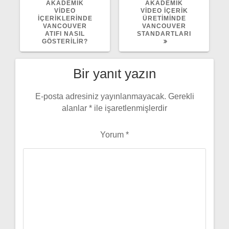
YAZI:
YAZI:
AKADEMIK
AKADEMIK
VIDEO
VIDEO İÇERIK
İÇERIKLERINDE
ÜRETIMINDE
VANCOUVER
VANCOUVER
ATIFI NASIL
STANDARTLARI
GÖSTERILIR?
Bir yanıt yazın
E-posta adresiniz yayınlanmayacak.
Gerekli
alanlar
*
ile işaretlenmişlerdir
Yorum
*