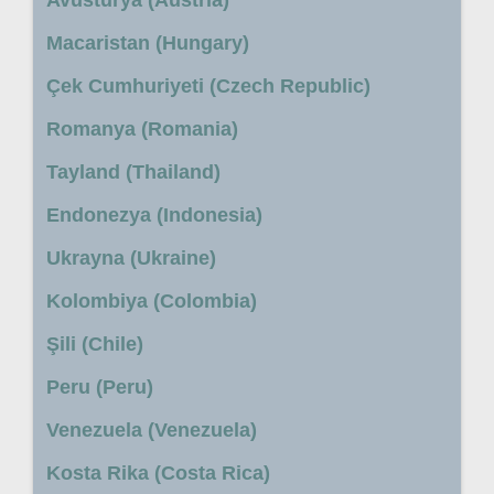
Macaristan (Hungary)
Çek Cumhuriyeti (Czech Republic)
Romanya (Romania)
Tayland (Thailand)
Endonezya (Indonesia)
Ukrayna (Ukraine)
Kolombiya (Colombia)
Şili (Chile)
Peru (Peru)
Venezuela (Venezuela)
Kosta Rika (Costa Rica)