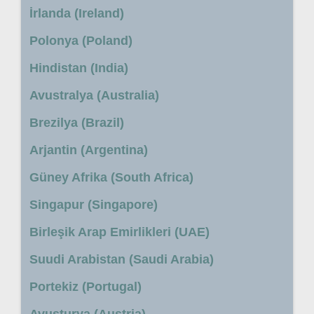
İrlanda (Ireland)
Polonya (Poland)
Hindistan (India)
Avustralya (Australia)
Brezilya (Brazil)
Arjantin (Argentina)
Güney Afrika (South Africa)
Singapur (Singapore)
Birleşik Arap Emirlikleri (UAE)
Suudi Arabistan (Saudi Arabia)
Portekiz (Portugal)
Avusturya (Austria)