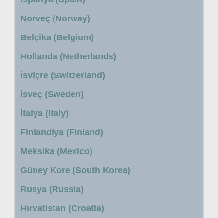
Norveç (Norway)
Belçika (Belgium)
Hollanda (Netherlands)
İsviçre (Switzerland)
İsveç (Sweden)
İtalya (Italy)
Finlandiya (Finland)
Meksika (Mexico)
Güney Kore (South Korea)
Rusya (Russia)
Hırvatistan (Croatia)