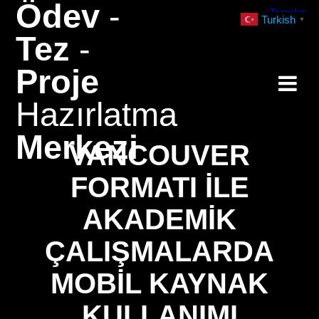
Ödev
-
Skip
Turkish
▼
to
Tez
-
content
Proje
Hazırlatma
Merkezi
VANCOUVER
FORMATI ILE
AKADEMIK
ÇALIŞMALARDA
MOBIL KAYNAK
KULLANIMI