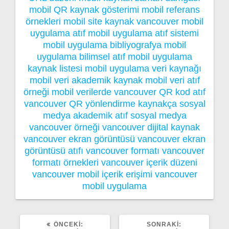
mobil QR kaynak gösterimi
mobil referans
örnekleri
mobil site kaynak vancouver
mobil
uygulama atıf
mobil uygulama atıf sistemi
mobil uygulama bibliyografya
mobil
uygulama bilimsel atıf
mobil uygulama
kaynak listesi
mobil uygulama veri kaynağı
mobil veri akademik kaynak
mobil veri atıf
örneği
mobil verilerde vancouver
QR kod atıf
vancouver
QR yönlendirme kaynakça
sosyal
medya akademik atıf
sosyal medya
vancouver örneği
vancouver dijital kaynak
vancouver ekran görüntüsü
vancouver ekran
görüntüsü atıfı
vancouver formatı
vancouver
formatı örnekleri
vancouver içerik düzeni
vancouver mobil içerik erişimi
vancouver
mobil uygulama
ÖNCEKI
SONRAKI
ÖNCEKI:
SONRAKI: