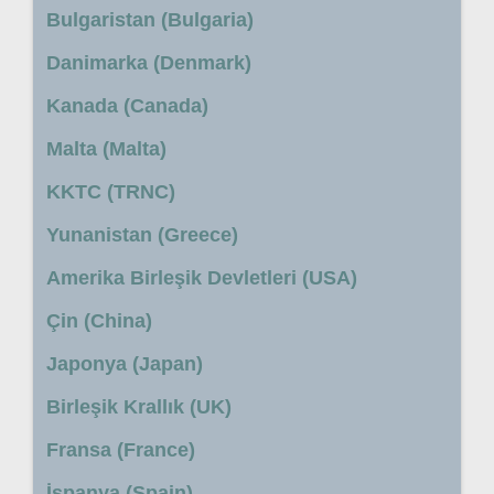
Bulgaristan (Bulgaria)
Danimarka (Denmark)
Kanada (Canada)
Malta (Malta)
KKTC (TRNC)
Yunanistan (Greece)
Amerika Birleşik Devletleri (USA)
Çin (China)
Japonya (Japan)
Birleşik Krallık (UK)
Fransa (France)
İspanya (Spain)