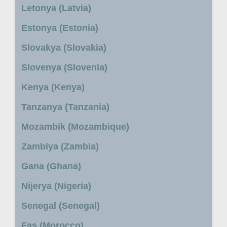
Letonya (Latvia)
Estonya (Estonia)
Slovakya (Slovakia)
Slovenya (Slovenia)
Kenya (Kenya)
Tanzanya (Tanzania)
Mozambik (Mozambique)
Zambiya (Zambia)
Gana (Ghana)
Nijerya (Nigeria)
Senegal (Senegal)
Fas (Morocco)