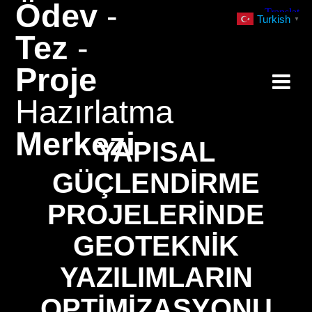
Ödev
-
Skip
Turkish
▼
to
Tez
-
content
Proje
Hazırlatma
Merkezi
YAPISAL
GÜÇLENDIRME
PROJELERINDE
GEOTEKNIK
YAZILIMLARIN
OPTIMIZASYONU