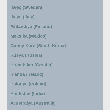
İsveç (Sweden)
İtalya (Italy)
Finlandiya (Finland)
Meksika (Mexico)
Güney Kore (South Korea)
Rusya (Russia)
Hırvatistan (Croatia)
İrlanda (Ireland)
Polonya (Poland)
Hindistan (India)
Avustralya (Australia)