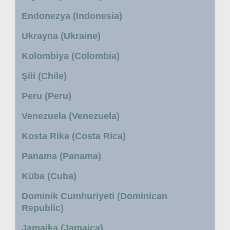
Endonezya (Indonesia)
Ukrayna (Ukraine)
Kolombiya (Colombia)
Şili (Chile)
Peru (Peru)
Venezuela (Venezuela)
Kosta Rika (Costa Rica)
Panama (Panama)
Küba (Cuba)
Dominik Cumhuriyeti (Dominican
Republic)
Jamaika (Jamaica)