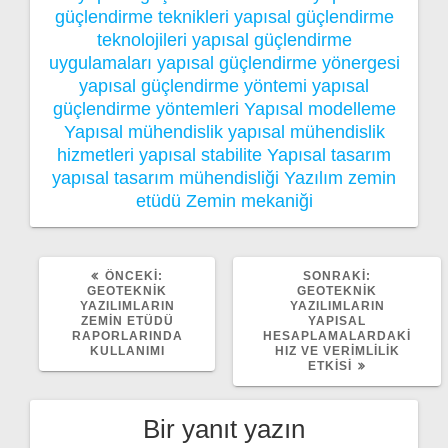
güçlendirme teknikleri
yapısal güçlendirme
teknolojileri
yapısal güçlendirme
uygulamaları
yapısal güçlendirme yönergesi
yapısal güçlendirme yöntemi
yapısal
güçlendirme yöntemleri
Yapısal modelleme
Yapısal mühendislik
yapısal mühendislik
hizmetleri
yapısal stabilite
Yapısal tasarım
yapısal tasarım mühendisliği
Yazılım
zemin
etüdü
Zemin mekaniği
ÖNCEKI
SONRAKI
ÖNCEKI:
SONRAKI:
YAZI:
YAZI:
GEOTEKNIK
GEOTEKNIK
YAZILIMLARIN
YAZILIMLARIN
ZEMIN ETÜDÜ
YAPISAL
RAPORLARINDA
HESAPLAMALARDAKI
KULLANIMI
HIZ VE VERIMLILIK
ETKISI
Bir yanıt yazın