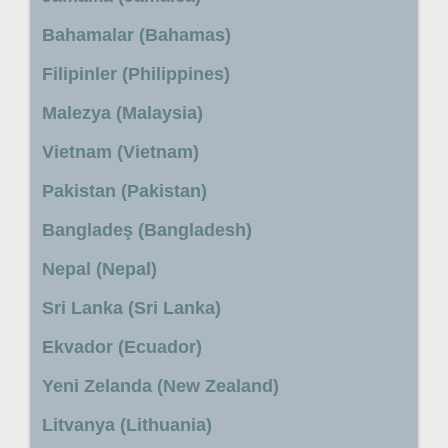
Bahamalar (Bahamas)
Filipinler (Philippines)
Malezya (Malaysia)
Vietnam (Vietnam)
Pakistan (Pakistan)
Bangladeş (Bangladesh)
Nepal (Nepal)
Sri Lanka (Sri Lanka)
Ekvador (Ecuador)
Yeni Zelanda (New Zealand)
Litvanya (Lithuania)