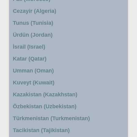
Cezayir (Algeria)
Tunus (Tunisia)
Ürdün (Jordan)
İsrail (Israel)
Katar (Qatar)
Umman (Oman)
Kuveyt (Kuwait)
Kazakistan (Kazakhstan)
Özbekistan (Uzbekistan)
Türkmenistan (Turkmenistan)
Tacikistan (Tajikistan)