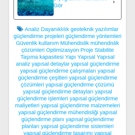
Gör
Analiz
Dayanıklılık
geoteknik yazılımlar
güçlendirme projeleri
güçlendirme yöntemleri
Güvenlik
kullanım
Mühendislik
mühendislik
çözümleri
Optimizasyon
Proje
Stabilite
Taşıma kapasitesi
Yapı
Yapısal
Yapısal
analiz
yapısal detaylar
yapısal güçlendirme
yapısal güçlendirme çalışmaları
yapısal
güçlendirme çeşitleri
yapısal güçlendirme
çözümleri
yapısal güçlendirme çözümü
yapısal güçlendirme detayları
yapısal
güçlendirme işlemleri
yapısal güçlendirme
maliyetleri
yapısal güçlendirme malzemeleri
yapısal güçlendirme mühendisliği
yapısal
güçlendirme planı
yapısal güçlendirme
planları
yapısal güçlendirme sistemleri
yapısal güçlendirme tasarımı
yapısal