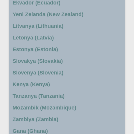
Ekvador (Ecuador)
Yeni Zelanda (New Zealand)
Litvanya (Lithuania)
Letonya (Latvia)
Estonya (Estonia)
Slovakya (Slovakia)
Slovenya (Slovenia)
Kenya (Kenya)
Tanzanya (Tanzania)
Mozambik (Mozambique)
Zambiya (Zambia)
Gana (Ghana)