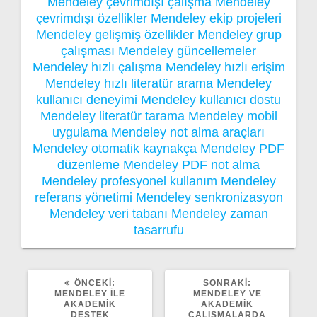
Mendeley çevrimdışı çalışma
Mendeley
çevrimdışı özellikler
Mendeley ekip projeleri
Mendeley gelişmiş özellikler
Mendeley grup
çalışması
Mendeley güncellemeler
Mendeley hızlı çalışma
Mendeley hızlı erişim
Mendeley hızlı literatür arama
Mendeley
kullanıcı deneyimi
Mendeley kullanıcı dostu
Mendeley literatür tarama
Mendeley mobil
uygulama
Mendeley not alma araçları
Mendeley otomatik kaynakça
Mendeley PDF
düzenleme
Mendeley PDF not alma
Mendeley profesyonel kullanım
Mendeley
referans yönetimi
Mendeley senkronizasyon
Mendeley veri tabanı
Mendeley zaman
tasarrufu
ÖNCEKI
SONRAKI
ÖNCEKI:
SONRAKI:
YAZI:
YAZI:
MENDELEY ILE
MENDELEY VE
AKADEMIK
AKADEMIK
DESTEK
ÇALIŞMALARDA