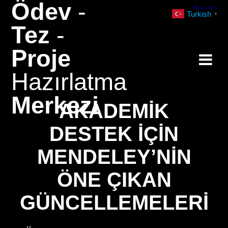
Ödev
-
Skip
Turkish
▼
to
Tez
-
content
Proje
Hazırlatma
Merkezi
AKADEMIK
DESTEK İÇIN
MENDELEY’NIN
ÖNE ÇIKAN
GÜNCELLEMELERI