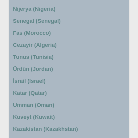
Nijerya (Nigeria)
Senegal (Senegal)
Fas (Morocco)
Cezayir (Algeria)
Tunus (Tunisia)
Ürdün (Jordan)
İsrail (Israel)
Katar (Qatar)
Umman (Oman)
Kuveyt (Kuwait)
Kazakistan (Kazakhstan)