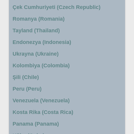
Çek Cumhuriyeti (Czech Republic)
Romanya (Romania)
Tayland (Thailand)
Endonezya (Indonesia)
Ukrayna (Ukraine)
Kolombiya (Colombia)
Şili (Chile)
Peru (Peru)
Venezuela (Venezuela)
Kosta Rika (Costa Rica)
Panama (Panama)