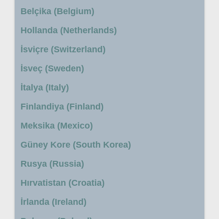
Belçika (Belgium)
Hollanda (Netherlands)
İsviçre (Switzerland)
İsveç (Sweden)
İtalya (Italy)
Finlandiya (Finland)
Meksika (Mexico)
Güney Kore (South Korea)
Rusya (Russia)
Hırvatistan (Croatia)
İrlanda (Ireland)