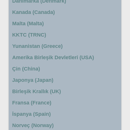
Danimarka (Denmark)
Kanada (Canada)
Malta (Malta)
KKTC (TRNC)
Yunanistan (Greece)
Amerika Birleşik Devletleri (USA)
Çin (China)
Japonya (Japan)
Birleşik Krallık (UK)
Fransa (France)
İspanya (Spain)
Norveç (Norway)