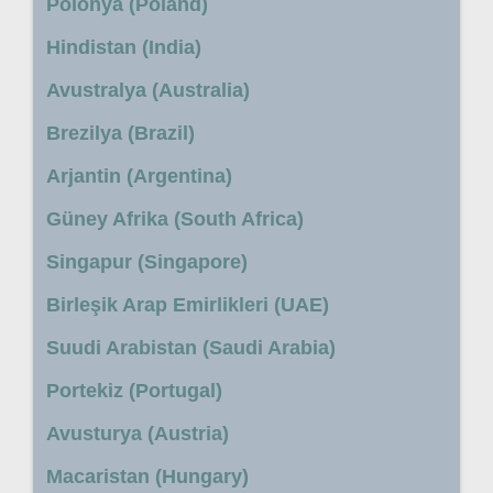
Polonya (Poland)
Hindistan (India)
Avustralya (Australia)
Brezilya (Brazil)
Arjantin (Argentina)
Güney Afrika (South Africa)
Singapur (Singapore)
Birleşik Arap Emirlikleri (UAE)
Suudi Arabistan (Saudi Arabia)
Portekiz (Portugal)
Avusturya (Austria)
Macaristan (Hungary)