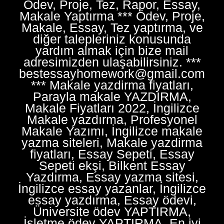
Ödev, Proje, Tez, Rapor, Essay,
Makale Yaptırma *** Ödev, Proje,
Makale, Essay, Tez yaptırma, ve
diğer talepleriniz konusunda
yardım almak için bize mail
adresimizden ulaşabilirsiniz. ***
bestessayhomework@gmail.com
*** Makale yazdirma fiyatları,
Parayla makale YAZDIRMA,
Makale Fiyatları 2022, İngilizce
Makale yazdırma, Profesyonel
Makale Yazımı, İngilizce makale
yazma siteleri, Makale yazdirma
fiyatları, Essay Sepeti, Essay
Sepeti ekşi, Bilkent Essay
Yazdırma, Essay yazma sitesi,
İngilizce essay yazanlar, İngilizce
essay yazdırma, Essay ödevi,
Üniversite ödev YAPTIRMA,
İşletme ödev YAPTIRMA, En iyi