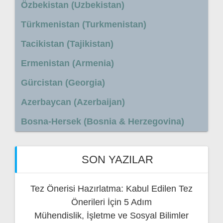
Özbekistan (Uzbekistan)
Türkmenistan (Turkmenistan)
Tacikistan (Tajikistan)
Ermenistan (Armenia)
Gürcistan (Georgia)
Azerbaycan (Azerbaijan)
Bosna-Hersek (Bosnia & Herzegovina)
SON YAZILAR
Tez Önerisi Hazırlatma: Kabul Edilen Tez
Önerileri İçin 5 Adım
Mühendislik, İşletme ve Sosyal Bilimler