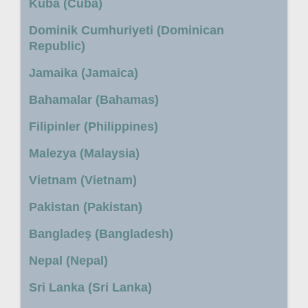
Küba (Cuba)
Dominik Cumhuriyeti (Dominican
Republic)
Jamaika (Jamaica)
Bahamalar (Bahamas)
Filipinler (Philippines)
Malezya (Malaysia)
Vietnam (Vietnam)
Pakistan (Pakistan)
Bangladeş (Bangladesh)
Nepal (Nepal)
Sri Lanka (Sri Lanka)