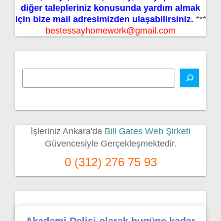
diğer talepleriniz konusunda yardım almak
için bize mail adresimizden ulaşabilirsiniz.
***
bestessayhomework@gmail.com
İşleriniz Ankara'da
Bill Gates Web Şirketi
Güvencesiyle Gerçekleşmektedir.
0 (312) 276 75 93
Akademi Delisi olarak bugüne kadar