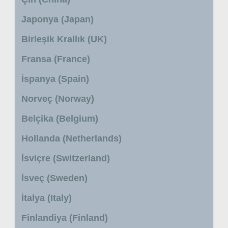
Japonya (Japan)
Birleşik Krallık (UK)
Fransa (France)
İspanya (Spain)
Norveç (Norway)
Belçika (Belgium)
Hollanda (Netherlands)
İsviçre (Switzerland)
İsveç (Sweden)
İtalya (Italy)
Finlandiya (Finland)