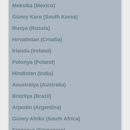
Meksika (Mexico)
Güney Kore (South Korea)
Rusya (Russia)
Hırvatistan (Croatia)
İrlanda (Ireland)
Polonya (Poland)
Hindistan (India)
Avustralya (Australia)
Brezilya (Brazil)
Arjantin (Argentina)
Güney Afrika (South Africa)
Singapur (Singapore)