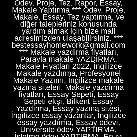
Ödev, Proje, Tez, Rapor, Essay,
Makale Yaptırma *** Ödev, Proje,
Makale, Essay, Tez yaptırma, ve
diğer talepleriniz konusunda
yardım almak için bize mail
adresimizden ulaşabilirsiniz. ***
bestessayhomework@gmail.com
*** Makale yazdirma fiyatları,
Parayla makale YAZDIRMA,
Makale Fiyatları 2022, İngilizce
Makale yazdırma, Profesyonel
Makale Yazımı, İngilizce makale
yazma siteleri, Makale yazdirma
fiyatları, Essay Sepeti, Essay
Sepeti ekşi, Bilkent Essay
Yazdırma, Essay yazma sitesi,
İngilizce essay yazanlar, İngilizce
essay yazdırma, Essay ödevi,
Üniversite ödev YAPTIRMA,
İşletme ödev YAPTIRMA, En iyi