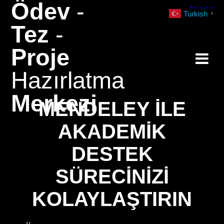
Ödev
-
Skip
Turkish
▼
to
Tez
-
content
Proje
Hazırlatma
Merkezi
MENDELEY ILE
AKADEMIK
DESTEK
SÜRECINIZI
KOLAYLAŞTIRIN