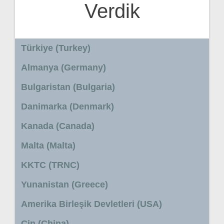
Verdik
Türkiye (Turkey)
Almanya (Germany)
Bulgaristan (Bulgaria)
Danimarka (Denmark)
Kanada (Canada)
Malta (Malta)
KKTC (TRNC)
Yunanistan (Greece)
Amerika Birleşik Devletleri (USA)
Çin (China)