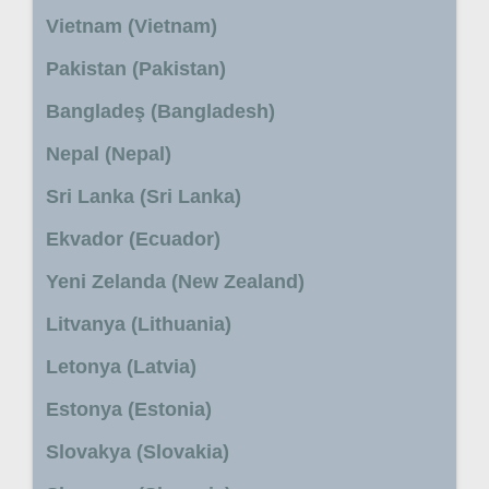
Vietnam (Vietnam)
Pakistan (Pakistan)
Bangladeş (Bangladesh)
Nepal (Nepal)
Sri Lanka (Sri Lanka)
Ekvador (Ecuador)
Yeni Zelanda (New Zealand)
Litvanya (Lithuania)
Letonya (Latvia)
Estonya (Estonia)
Slovakya (Slovakia)