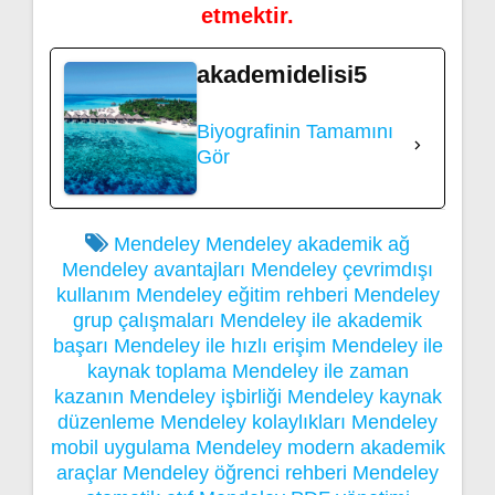
etmektir.
akademidelisi5
Biyografinin Tamamını
Gör
Mendeley
Mendeley akademik ağ
Mendeley avantajları
Mendeley çevrimdışı
kullanım
Mendeley eğitim rehberi
Mendeley
grup çalışmaları
Mendeley ile akademik
başarı
Mendeley ile hızlı erişim
Mendeley ile
kaynak toplama
Mendeley ile zaman
kazanın
Mendeley işbirliği
Mendeley kaynak
düzenleme
Mendeley kolaylıkları
Mendeley
mobil uygulama
Mendeley modern akademik
araçlar
Mendeley öğrenci rehberi
Mendeley