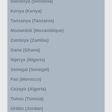
Slovenya (Slovenia)
Kenya (Kenya)
Tanzanya (Tanzania)
Mozambik (Mozambique)
Zambiya (Zambia)
Gana (Ghana)
Nijerya (Nigeria)
Senegal (Senegal)
Fas (Morocco)
Cezayir (Algeria)
Tunus (Tunisia)
Ürdün (Jordan)