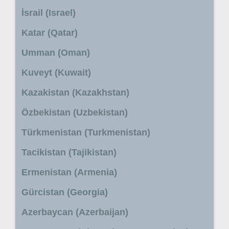
İsrail (Israel)
Katar (Qatar)
Umman (Oman)
Kuveyt (Kuwait)
Kazakistan (Kazakhstan)
Özbekistan (Uzbekistan)
Türkmenistan (Turkmenistan)
Tacikistan (Tajikistan)
Ermenistan (Armenia)
Gürcistan (Georgia)
Azerbaycan (Azerbaijan)