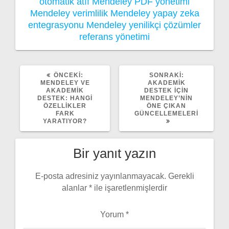
otomatik atıf
Mendeley PDF yönetimi
Mendeley verimlilik
Mendeley yapay zeka
entegrasyonu
Mendeley yenilikçi çözümler
referans yönetimi
ÖNCEKI
SONRAKI
ÖNCEKI:
SONRAKI:
YAZI:
YAZI:
MENDELEY VE
AKADEMIK
AKADEMIK
DESTEK İÇIN
DESTEK: HANGI
MENDELEY’NIN
ÖZELLIKLER
ÖNE ÇIKAN
FARK
GÜNCELLEMELERI
YARATIYOR?
Bir yanıt yazın
E-posta adresiniz yayınlanmayacak.
Gerekli
alanlar
*
ile işaretlenmişlerdir
Yorum
*