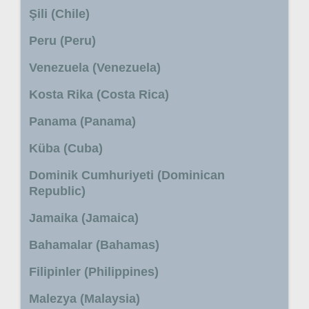
Şili (Chile)
Peru (Peru)
Venezuela (Venezuela)
Kosta Rika (Costa Rica)
Panama (Panama)
Küba (Cuba)
Dominik Cumhuriyeti (Dominican
Republic)
Jamaika (Jamaica)
Bahamalar (Bahamas)
Filipinler (Philippines)
Malezya (Malaysia)