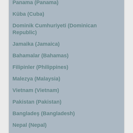
Panama (Panama)
Küba (Cuba)
Dominik Cumhuriyeti (Dominican
Republic)
Jamaika (Jamaica)
Bahamalar (Bahamas)
Filipinler (Philippines)
Malezya (Malaysia)
Vietnam (Vietnam)
Pakistan (Pakistan)
Bangladeş (Bangladesh)
Nepal (Nepal)