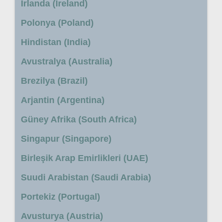
İrlanda (Ireland)
Polonya (Poland)
Hindistan (India)
Avustralya (Australia)
Brezilya (Brazil)
Arjantin (Argentina)
Güney Afrika (South Africa)
Singapur (Singapore)
Birleşik Arap Emirlikleri (UAE)
Suudi Arabistan (Saudi Arabia)
Portekiz (Portugal)
Avusturya (Austria)