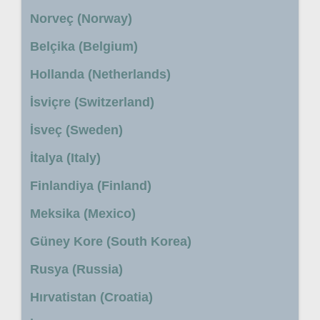
Norveç (Norway)
Belçika (Belgium)
Hollanda (Netherlands)
İsviçre (Switzerland)
İsveç (Sweden)
İtalya (Italy)
Finlandiya (Finland)
Meksika (Mexico)
Güney Kore (South Korea)
Rusya (Russia)
Hırvatistan (Croatia)