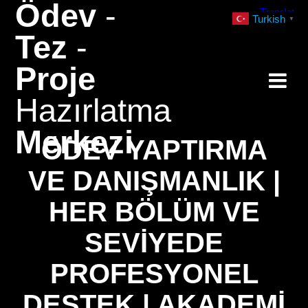
Ödev
-
Skip
Turkish
▼
to
Tez
-
content
Proje
Hazırlatma
Merkezi
ÖDEV YAPTIRMA
VE DANIŞMANLIK |
HER BÖLÜM VE
SEVIYEDE
PROFESYONEL
DESTEK | AKADEMI