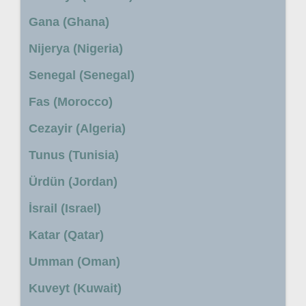
Gana (Ghana)
Nijerya (Nigeria)
Senegal (Senegal)
Fas (Morocco)
Cezayir (Algeria)
Tunus (Tunisia)
Ürdün (Jordan)
İsrail (Israel)
Katar (Qatar)
Umman (Oman)
Kuveyt (Kuwait)