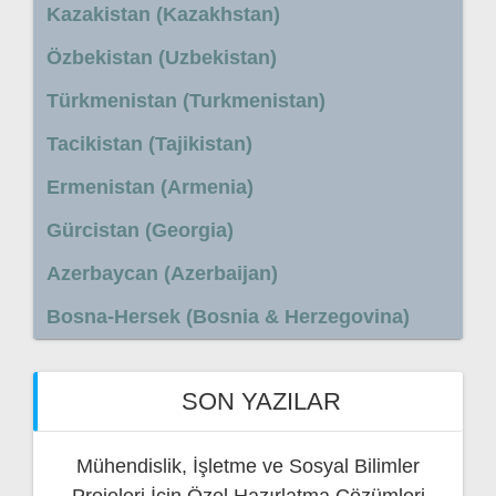
Kazakistan (Kazakhstan)
Özbekistan (Uzbekistan)
Türkmenistan (Turkmenistan)
Tacikistan (Tajikistan)
Ermenistan (Armenia)
Gürcistan (Georgia)
Azerbaycan (Azerbaijan)
Bosna-Hersek (Bosnia & Herzegovina)
SON YAZILAR
Mühendislik, İşletme ve Sosyal Bilimler
Projeleri İçin Özel Hazırlatma Çözümleri