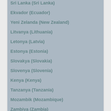
Sri Lanka (Sri Lanka)
Ekvador (Ecuador)
Yeni Zelanda (New Zealand)
Litvanya (Lithuania)
Letonya (Latvia)
Estonya (Estonia)
Slovakya (Slovakia)
Slovenya (Slovenia)
Kenya (Kenya)
Tanzanya (Tanzania)
Mozambik (Mozambique)
Zambiya (Zambia)