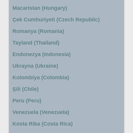
Macaristan (Hungary)
Çek Cumhuriyeti (Czech Republic)
Romanya (Romania)
Tayland (Thailand)
Endonezya (Indonesia)
Ukrayna (Ukraine)
Kolombiya (Colombia)
Şili (Chile)
Peru (Peru)
Venezuela (Venezuela)
Kosta Rika (Costa Rica)