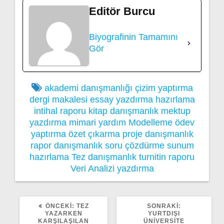
Editör Burcu
Biyografinin Tamamını
Gör
akademi danışmanlığı
çizim yaptırma
dergi makalesi
essay yazdırma
hazırlama
intihal raporu
kitap danışmanlık
mektup
yazdırma
mimari yardım
Modelleme
ödev
yaptırma
özet çıkarma
proje danışmanlık
rapor danışmanlık
soru çözdürme
sunum
hazırlama
Tez danışmanlık
turnitin raporu
Veri Analizi
yazdırma
ÖNCEKI
SONRAKI
ÖNCEKI:
TEZ
SONRAKI:
YAZI:
YAZI:
YAZARKEN
YURTDIŞI
KARŞILAŞILAN
ÜNIVERSITE