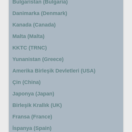
Bulgaristan (Bulgaria)
Danimarka (Denmark)
Kanada (Canada)
Malta (Malta)
KKTC (TRNC)
Yunanistan (Greece)
Amerika Birleşik Devletleri (USA)
Çin (China)
Japonya (Japan)
Birleşik Krallık (UK)
Fransa (France)
İspanya (Spain)