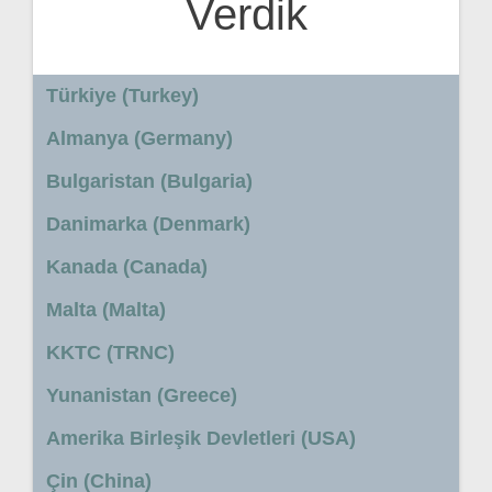
Verdik
Türkiye (Turkey)
Almanya (Germany)
Bulgaristan (Bulgaria)
Danimarka (Denmark)
Kanada (Canada)
Malta (Malta)
KKTC (TRNC)
Yunanistan (Greece)
Amerika Birleşik Devletleri (USA)
Çin (China)