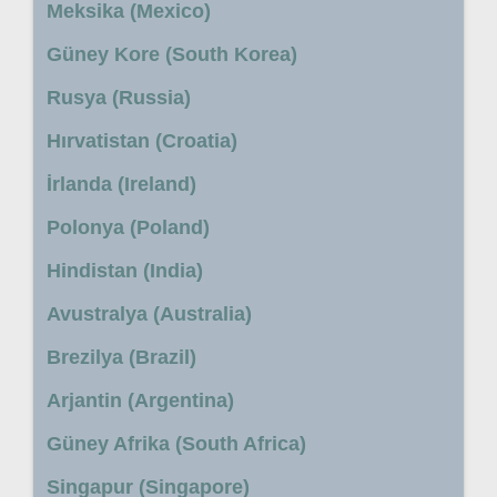
Meksika (Mexico)
Güney Kore (South Korea)
Rusya (Russia)
Hırvatistan (Croatia)
İrlanda (Ireland)
Polonya (Poland)
Hindistan (India)
Avustralya (Australia)
Brezilya (Brazil)
Arjantin (Argentina)
Güney Afrika (South Africa)
Singapur (Singapore)