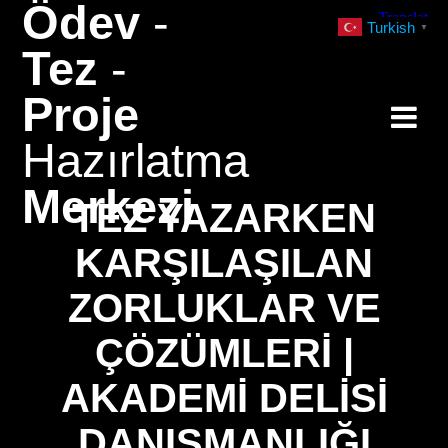
Ödev
-
Skip
Turkish
▼
to
Tez
-
content
Proje
Hazırlatma
Merkezi
TEZ YAZARKEN
KARŞILAŞILAN
ZORLUKLAR VE
ÇÖZÜMLERI |
AKADEMI DELISI
DANIŞMANLIĞI