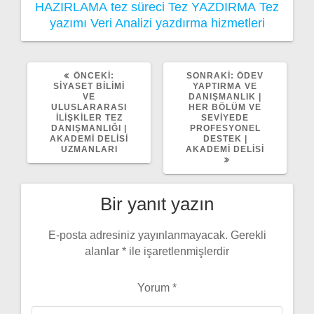
HAZIRLAMA
tez süreci
Tez YAZDIRMA
Tez
yazımı
Veri Analizi
yazdırma hizmetleri
ÖNCEKI
SONRAKI
ÖNCEKI:
SONRAKI:
ÖDEV
YAZI:
YAZI:
SIYASET BILIMI
YAPTIRMA VE
VE
DANIŞMANLIK |
ULUSLARARASI
HER BÖLÜM VE
İLIŞKILER TEZ
SEVIYEDE
DANIŞMANLIĞI |
PROFESYONEL
AKADEMI DELISI
DESTEK |
UZMANLARI
AKADEMI DELISI
Bir yanıt yazın
E-posta adresiniz yayınlanmayacak.
Gerekli
alanlar
*
ile işaretlenmişlerdir
Yorum
*