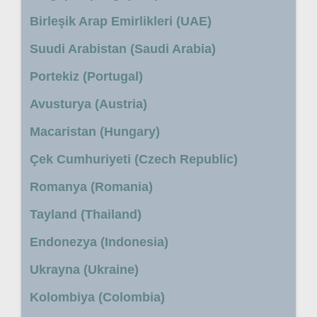
Birleşik Arap Emirlikleri (UAE)
Suudi Arabistan (Saudi Arabia)
Portekiz (Portugal)
Avusturya (Austria)
Macaristan (Hungary)
Çek Cumhuriyeti (Czech Republic)
Romanya (Romania)
Tayland (Thailand)
Endonezya (Indonesia)
Ukrayna (Ukraine)
Kolombiya (Colombia)