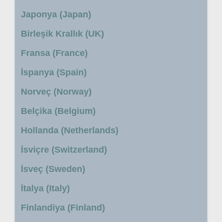
Japonya (Japan)
Birleşik Krallık (UK)
Fransa (France)
İspanya (Spain)
Norveç (Norway)
Belçika (Belgium)
Hollanda (Netherlands)
İsviçre (Switzerland)
İsveç (Sweden)
İtalya (Italy)
Finlandiya (Finland)